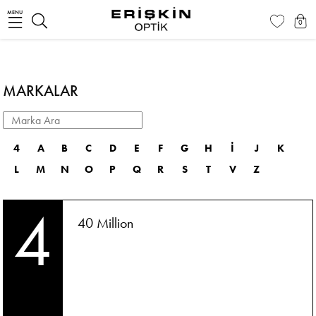
MENU
0
MARKALAR
4
A
B
C
D
E
F
G
H
İ
J
K
L
M
N
O
P
Q
R
S
T
V
Z
4
40 Million