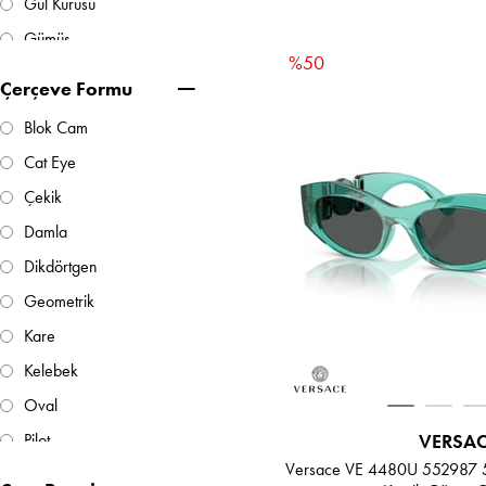
Gül Kurusu
Gümüş
%50
Kahverengi
Çerçeve Formu
Kırçıllı Kahverengi
Blok Cam
Kırmızı
Cat Eye
Mavi
Çekik
Mor
Damla
Dikdörtgen
Geometrik
Kare
Kelebek
Oval
VERSA
Pilot
Versace VE 4480U 552987 51
Yastık