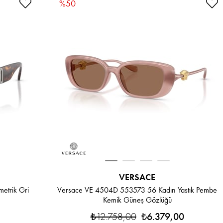
%50
VERSACE
etrik Gri
Versace VE 4504D 553573 56 Kadın Yastık Pembe
Kemik Güneş Gözlüğü
₺12.758,00
₺6.379,00