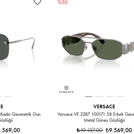
%50
CE
VERSACE
Kadın Geometrik Gun
Versace VE 2287 100171 58 Erkek Geom
özlüğü
Metal Güneş Gözlüğü
.569,00
₺19.137,00
₺9.569,00