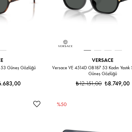
CE
VERSACE
 53 Güneş Gözlüğü
Versace VE 4514D GB187 53 Kadın Yastık 
Güneş Gözlüğü
6.683,00
₺12.151,00
₺8.749,00
%50