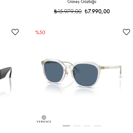
Güneş Gözlüğü
₺15.979,00
₺7.990,00
%50