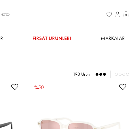
0
R
FIRSAT ÜRÜNLERİ
MARKALAR
190 Ürün
%50