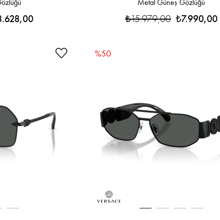
özlüğü
Metal Güneş Gözlüğü
8.628,00
₺15.979,00
₺7.990,00
%50