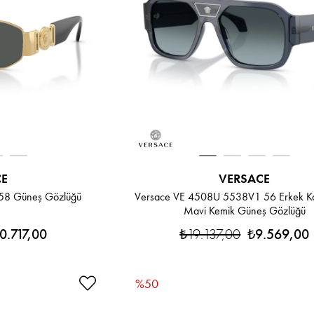
CE
VERSACE
58 Güneş Gözlüğü
Versace VE 4508U 5538V1 56 Erkek Ka
Mavi Kemik Güneş Gözlüğü
0.717,00
₺19.137,00
₺9.569,00
%50