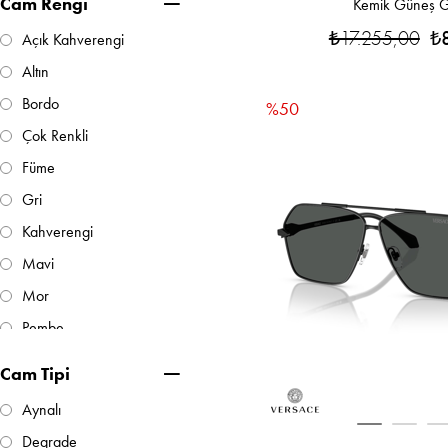
Cam Rengi
Kemik Güneş G
Yuvarlak
₺17.255,00
₺
Açık Kahverengi
Altın
Bordo
%50
Çok Renkli
Füme
Gri
Kahverengi
Mavi
Mor
Pembe
Sarı
Cam Tipi
Siyah
Aynalı
Turuncu
Degrade