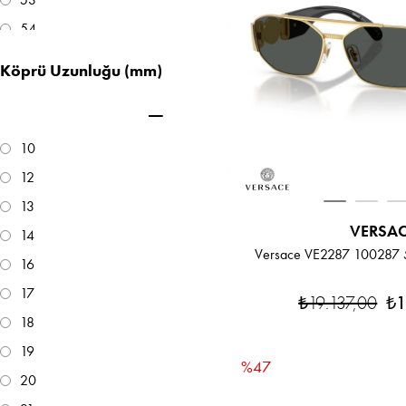
54
55
Köprü Uzunluğu (mm)
56
57
58
10
59
12
13
VERSA
14
Versace VE2287 100287 
16
17
₺19.137,00
₺1
18
19
%47
20