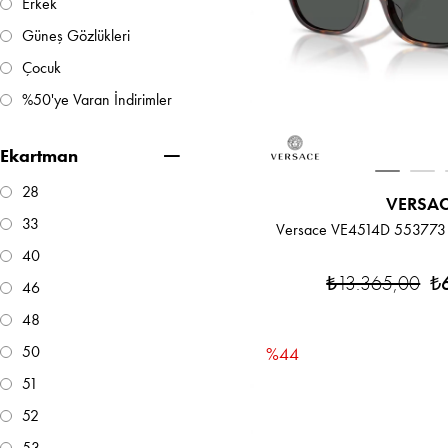
Erkek
Güneş Gözlükleri
Çocuk
%50'ye Varan İndirimler
Ekartman
28
VERSA
33
Versace VE4514D 553773
40
₺13.365,00
₺
46
48
50
%44
51
52
53