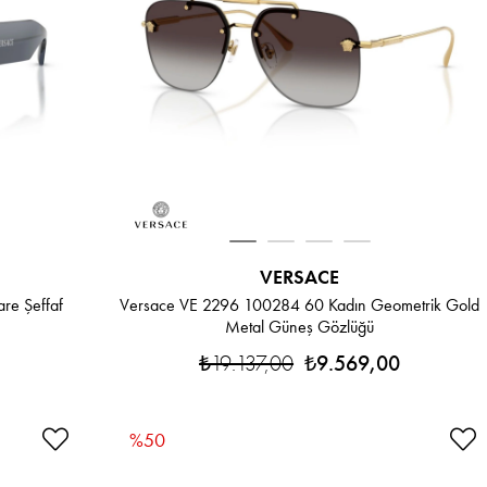
VERSACE
re Şeffaf
Versace VE 2296 100284 60 Kadın Geometrik Gold
Metal Güneş Gözlüğü
₺19.137,00
₺9.569,00
%50