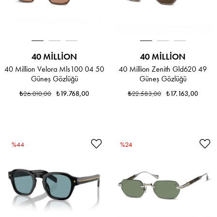
40 MILLION
40 MILLION
40 Million Velora Mls100 04 50
40 Million Zenith Gld620 49
Güneş Gözlüğü
Güneş Gözlüğü
₺26.010,00
₺19.768,00
₺22.583,00
₺17.163,00
%44
%24