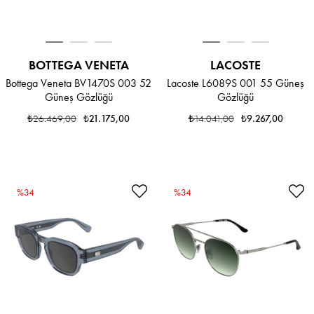
BOTTEGA VENETA
LACOSTE
Bottega Veneta BV1470S 003 52
Lacoste L6089S 001 55 Güneş
Güneş Gözlüğü
Gözlüğü
₺26.469,00
₺21.175,00
₺14.041,00
₺9.267,00
%34
%34