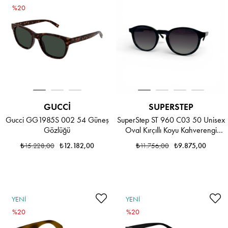
ÜRÜN
%20
GUCCI
SUPERSTEP
Gucci GG1985S 002 54 Güneş
SuperStep ST 960 C03 50 Unisex
Gözlüğü
Oval Kırçıllı Koyu Kahverengi
Kemik Güneş Gözlüğü
₺15.228,00
₺12.182,00
₺11.756,00
₺9.875,00
YENI
YENI
ÜRÜN
%20
ÜRÜN
%20