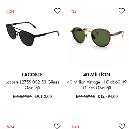
%34
%24
LACOSTE
40 MILLION
Lacoste L275S 002 53 Güneş
40 Million Vintage III Gld660 49
Gözlüğü
Güneş Gözlüğü
₺13.807,00
₺9.113,00
₺20.387,00
₺15.494,00
%24
%40