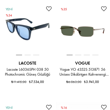
YENI
%35
ÜRÜN
%34
LACOSTE
VOGUE
Lacoste L6036SPH 038 50
Vogue VO 4352S 513871 56
Photochromic Güneş Gözlüğü
Unisex Dikdörtgen Kahverengi
Metal Güneş Gözlüğü
₺11.415,00
₺7.534,00
₺6.063,00
₺3.941,00
YENI
%16