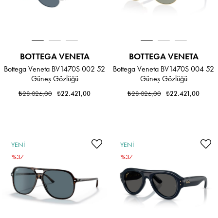
BOTTEGA VENETA
BOTTEGA VENETA
Bottega Veneta BV1470S 002 52
Bottega Veneta BV1470S 004 52
Güneş Gözlüğü
Güneş Gözlüğü
₺28.026,00
₺22.421,00
₺28.026,00
₺22.421,00
YENI
YENI
ÜRÜN
%37
ÜRÜN
%37