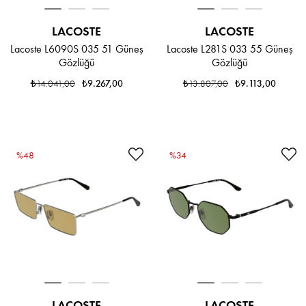
LACOSTE
LACOSTE
Lacoste L6090S 035 51 Güneş
Lacoste L281S 033 55 Güneş
Gözlüğü
Gözlüğü
₺14.041,00
₺9.267,00
₺13.807,00
₺9.113,00
%48
%34
LACOSTE
LACOSTE