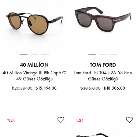
40 MILLION
TOM FORD
40 Million Vintage III Blk Cop670
Tom Ford TF1304 52A 53 Finn
49 Güneş Gözlüğü
Güneş Gözlüğü
₺20.387,00
₺15.494,00
₺30.510,00
₺18.306,00
%24
%24