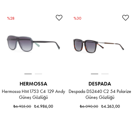
%28
%30
HERMOSSA
DESPADA
Hermossa HM1753 C4 129 Andy
Despada DS2440 C2 54 Polarize
Güneş Gözlüğü
Güneş Gözlüğü
₺6.925,00
₺4.986,00
₺6.090,00
₺4.263,00