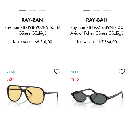
RAY-BAN
RAY-BAN
Ray-Ban RB2198 902R5 60 Bill
Ray-Ban RB4925 689587 50
Güneş Gözlüğü
Aviator Puffer Güneş Gözlüğü
₺10.334,00
₺6.510,00
₺12.482,00
₺7.864,00
YENI
YENI
ÜRÜN
%37
ÜRÜN
%45