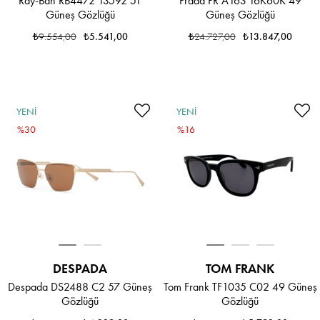
Ray-Ban RB4472 13592 51
Prada PR A16S 16K60K 49
Güneş Gözlüğü
Güneş Gözlüğü
₺9.554,00
₺5.541,00
₺24.727,00
₺13.847,00
YENI
YENI
ÜRÜN
%30
ÜRÜN
%16
DESPADA
TOM FRANK
Despada DS2488 C2 57 Güneş
Tom Frank TF1035 C02 49 Güneş
Gözlüğü
Gözlüğü