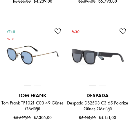
₺6.055,00
₺4.239,00
₺6.897,00
₺5.793,00
YENI
%30
ÜRÜN
%16
TOM FRANK
DESPADA
Tom Frank TF1021 C03 49 Güneş
Despada DS2503 C3 65 Polarize
Gözlüğü
Güneş Gözlüğü
₺8.697,00
₺7.305,00
₺5.915,00
₺4.141,00