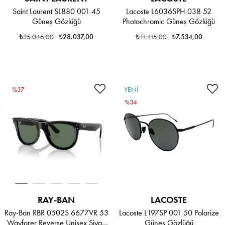
Saint Laurent SL880 001 45
Lacoste L6036SPH 038 52
Güneş Gözlüğü
Photochromic Güneş Gözlüğü
₺35.046,00
₺28.037,00
₺11.415,00
₺7.534,00
%37
YENI
ÜRÜN
%34
RAY-BAN
LACOSTE
Ray-Ban RBR 0502S 6677VR 53
Lacoste L197SP 001 50 Polarize
Wayfarer Reverse Unisex Siyah
Güneş Gözlüğü