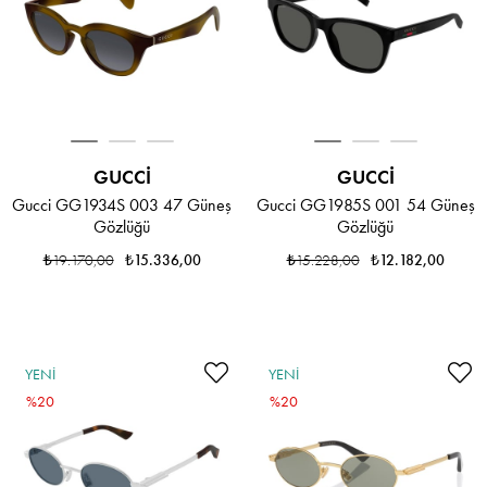
GUCCI
GUCCI
Gucci GG1934S 003 47 Güneş
Gucci GG1985S 001 54 Güneş
Gözlüğü
Gözlüğü
₺19.170,00
₺15.336,00
₺15.228,00
₺12.182,00
YENI
YENI
ÜRÜN
%20
ÜRÜN
%20