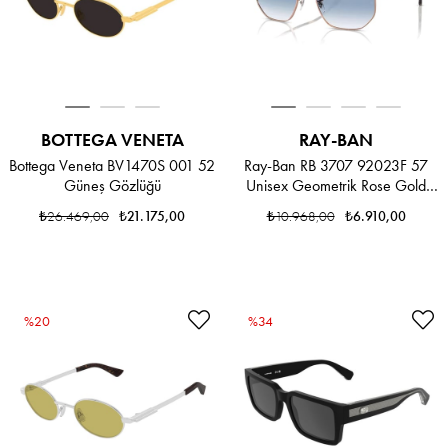
BOTTEGA VENETA
RAY-BAN
Bottega Veneta BV1470S 001 52
Ray-Ban RB 3707 92023F 57
Güneş Gözlüğü
Unisex Geometrik Rose Gold
Metal Güneş Gözlüğü
₺26.469,00
₺21.175,00
₺10.968,00
₺6.910,00
%20
%34