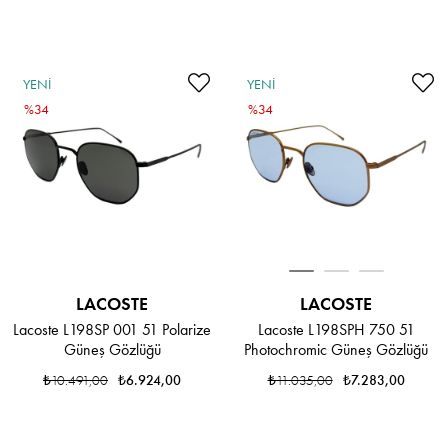
YENI
YENI
ÜRÜN
%34
ÜRÜN
%34
LACOSTE
LACOSTE
Lacoste L198SPH 750 51
Lacoste L198SP 001 51 Polarize
Photochromic Güneş Gözlüğü
Güneş Gözlüğü
₺11.035,00
₺7.283,00
₺10.491,00
₺6.924,00