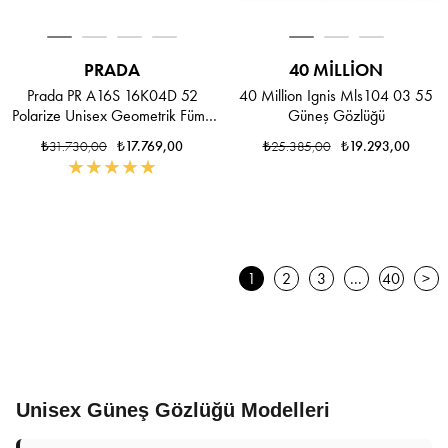
PRADA
40 MILLION
Prada PR A16S 16K04D 52
40 Million Ignis Mls104 03 55
Polarize Unisex Geometrik Füme
Güneş Gözlüğü
Kemik Güneş Gözlüğü
₺31.730,00
₺17.769,00
₺25.385,00
₺19.293,00
★
★
★
★
★
1
2
3
...
40
>
Unisex Güneş Gözlüğü Modelleri