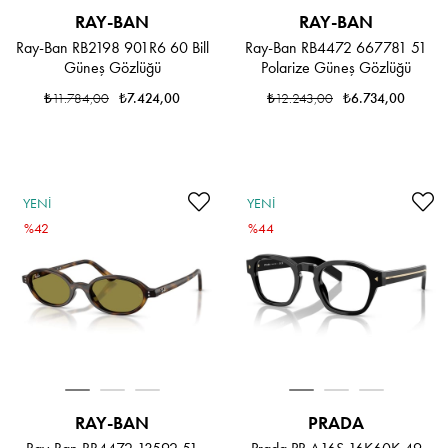
RAY-BAN
RAY-BAN
Ray-Ban RB2198 901R6 60 Bill
Ray-Ban RB4472 667781 51
Güneş Gözlüğü
Polarize Güneş Gözlüğü
₺11.784,00
₺7.424,00
₺12.243,00
₺6.734,00
YENI
YENI
ÜRÜN
%42
ÜRÜN
%44
RAY-BAN
PRADA