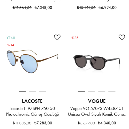
Kemik Güneş Gözlüğü
₺11.664,00
₺7.348,00
₺10.491,00
₺6.924,00
YENI
%35
ÜRÜN
%34
LACOSTE
VOGUE
Lacoste L197SPH 750 50
Vogue VO 5707S W4487 51
Photochromic Güneş Gözlüğü
Unisex Oval Siyah Kemik Güneş
Gözlüğü
₺11.035,00
₺7.283,00
₺6.677,00
₺4.340,00