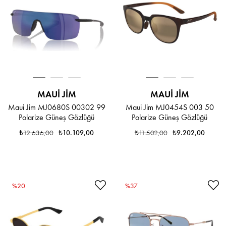
MAUI JIM
MAUI JIM
Maui Jim MJ0680S 00302 99
Maui Jim MJ0454S 003 50
Polarize Güneş Gözlüğü
Polarize Güneş Gözlüğü
₺12.636,00
₺10.109,00
₺11.502,00
₺9.202,00
%20
%37