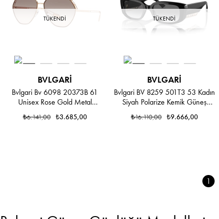
TÜKENDI
TÜKENDI
BVLGARI
BVLGARI
Bvlgari Bv 6098 20373B 61
Bvlgari BV 8259 501T3 53 Kadın
Unisex Rose Gold Metal
Siyah Polarize Kemik Güneş
Geometrik Güneş Gözlüğü
Gözlüğü
₺6.141,00
₺3.685,00
₺16.110,00
₺9.666,00
1