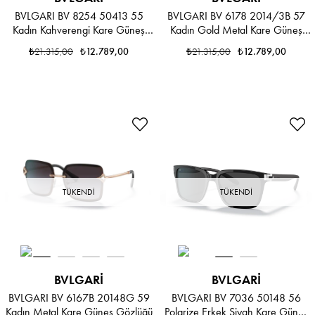
BVLGARI BV 8254 50413 55
BVLGARI BV 6178 2014/3B 57
Kadın Kahverengi Kare Güneş
Kadın Gold Metal Kare Güneş
Gözlüğü
Gözlüğü
₺21.315,00
₺12.789,00
₺21.315,00
₺12.789,00
TÜKENDI
TÜKENDI
BVLGARI
BVLGARI
BVLGARI BV 6167B 20148G 59
BVLGARI BV 7036 50148 56
Kadın Metal Kare Güneş Gözlüğü
Polarize Erkek Siyah Kare Güneş