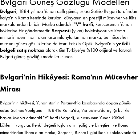
Bvlgari Güneş Gözlüğü Modelleri
Bvlgari
, 1884 yılında Yunan asıllı gümüş ustası Sotirio Bvlgari tarafından
İtalya'nın Roma kentinde kurulan, dünyanın en prestijli mücevher ve lüks
markalarından biridir. Marka adındaki
"V" harfi
, kurucusunun Yunan
köklerine bir göndermedir.
Serpenti
(yılan) koleksiyonu ve Roma
mimarisinden ilham alan tasarımlarıyla tanınan marka, bu mücevher
mirasını güneş gözlüklerine de taşır. Erişkin Optik, Bvlgari'nin
yetkili
belgeli satış noktası
olarak tüm Türkiye'ye %100 orijinal ve faturalı
Bvlgari güneş gözlüğü modelleri sunar.
Bvlgari'nin Hikâyesi: Roma'nın Mücevher
Mirası
Bvlgari'nin hikâyesi, Yunanistan'ın Paramythia kasabasında doğan gümüş
ustası Sotirios Voulgaris'in 1884'te Roma'da, Via Sistina'da açtığı butikle
başlar. Marka adındaki "V" harfi (Bvlgari), kurucusunun Yunan kültürel
köklerini vurgular. Renkli değerli taşları altın işçiliğiyle birleştiren ve Roma
mimarisinden ilham alan marka; Serpenti, B.zero1 gibi ikonik koleksiyonlarla