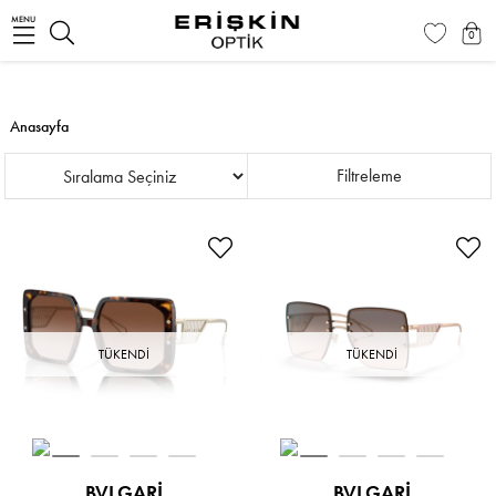
MENU
0
Anasayfa
Sıralama
Filtreleme
TÜKENDI
TÜKENDI
BVLGARI
BVLGARI