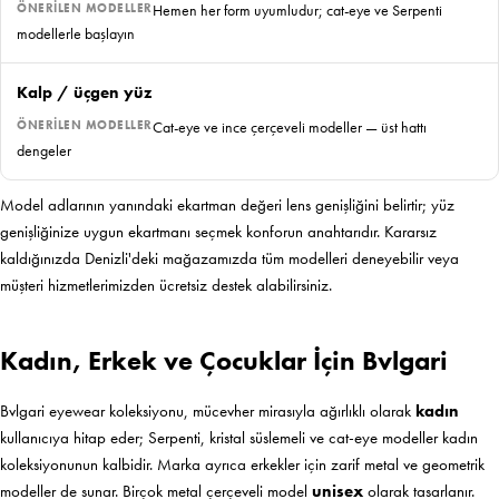
Hemen her form uyumludur; cat-eye ve Serpenti
modellerle başlayın
Kalp / üçgen yüz
Cat-eye ve ince çerçeveli modeller — üst hattı
dengeler
Model adlarının yanındaki ekartman değeri lens genişliğini belirtir; yüz
genişliğinize uygun ekartmanı seçmek konforun anahtarıdır. Kararsız
kaldığınızda Denizli'deki mağazamızda tüm modelleri deneyebilir veya
müşteri hizmetlerimizden ücretsiz destek alabilirsiniz.
Kadın, Erkek ve Çocuklar İçin Bvlgari
Bvlgari eyewear koleksiyonu, mücevher mirasıyla ağırlıklı olarak
kadın
kullanıcıya hitap eder; Serpenti, kristal süslemeli ve cat-eye modeller kadın
koleksiyonunun kalbidir. Marka ayrıca erkekler için zarif metal ve geometrik
modeller de sunar. Birçok metal çerçeveli model
unisex
olarak tasarlanır.