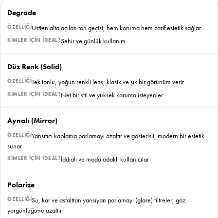
Degrade
Üstten alta açılan ton geçişi; hem koruma hem zarif estetik sağlar.
Şehir ve günlük kullanım
Düz Renk (Solid)
Tek tonlu, yoğun renkli lens; klasik ve şık bir görünüm verir.
Net bir stil ve yüksek koruma isteyenler
Aynalı (Mirror)
Yansıtıcı kaplama parlamayı azaltır ve gösterişli, modern bir estetik
sunar.
İddialı ve moda odaklı kullanıcılar
Polarize
Su, kar ve asfalttan yansıyan parlamayı (glare) filtreler; göz
yorgunluğunu azaltır.