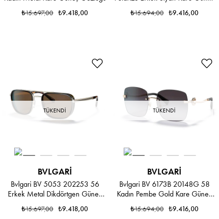
Gözlüğü
₺15.697,00
₺9.418,00
₺15.694,00
₺9.416,00
TÜKENDI
TÜKENDI
BVLGARI
BVLGARI
Bvlgari BV 5053 202253 56
Bvlgari BV 6173B 20148G 58
Erkek Metal Dikdörtgen Güneş
Kadın Pembe Gold Kare Güneş
Gözlüğü
Gözlüğü
₺15.697,00
₺9.418,00
₺15.694,00
₺9.416,00