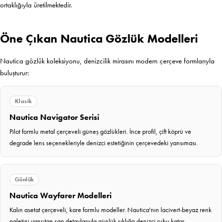
ortaklığıyla üretilmektedir.
Öne Çıkan Nautica Gözlük Modelleri
Nautica gözlük koleksiyonu, denizcilik mirasını modern çerçeve formlarıyla
buluşturur:
Klasik
Nautica Navigator Serisi
Pilot formlu metal çerçeveli güneş gözlükleri. İnce profil, çift köprü ve
degrade lens seçenekleriyle denizci estetiğinin çerçevedeki yansıması.
Günlük
Nautica Wayfarer Modelleri
Kalın asetat çerçeveli, kare formlu modeller. Nautica'nın lacivert-beyaz renk
paletini yansıtan sap detaylarıyla günlük şıklığa denizci ruhu katar.