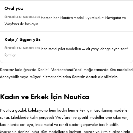
Oval yüz
Hemen her Nautica modeli uyumludur; Navigator ve
Wayfarer ile başlayın
Kalp / üçgen yüz
İnce metal pilot modelleri — alt yarıyı dengeleyen zarif
formlar
Kararsız kaldığınızda Denizli Merkezefendi'deki mağazamızda tüm modelleri
deneyebilir veya müşteri hizmetlerimizden ücretsiz destek alabilirsiniz.
Kadın ve Erkek İçin Nautica
Nautica gözlük koleksiyonu hem kadın hem erkek için tasarlanmış modeller
sunar. Erkeklerde kalın çerçeveli Wayfarer ve sportif modeller öne çıkarken;
kadınlarda cat-eye, ince metal ve renkli asetat çerçeveler tercih edilir.
Markanın denizci ruhu, tüm modellerde lacivert, beyaz ve kırmızı aksanlarla