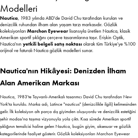
Modelleri
Nautica
, 1983 yılında ABD'de David Chu tarafından kurulan ve
denizcilik ruhundan ilham alan yaşam tarzı markasıdır. Gözlük
koleksiyonları
Marchon Eyewear
lisansıyla üretilen Nautica, klasik
Amerikan sportif şıklığını çerçeve tasarımlarına taşır. Erişkin Optik,
Nautica'nın
yetkili belgeli satış noktası
olarak tüm Türkiye'ye %100
orijinal ve faturalı Nautica gözlük modelleri sunar.
Nautica'nın Hikâyesi: Denizden İlham
Alan Amerikan Markası
Nautica, 1983'te Tayvanlı-Amerikalı tasarımcı David Chu tarafından New
York'ta kuruldu. Marka adı, Latince "nauticus" (denizcilikle ilgili) kelimesinden
gelir. İlk koleksiyon altı parça dış giyimden oluşuyordu ve denizcilik estetiğini
şehir modası'na taşıma vizyonuyla yola çıktı. Kısa sürede Amerikan sportif
şıklığının temsilcisi haline gelen Nautica, bugün giyim, aksesuar ve gözlük
kategorilerinde faaliyet gösterir. Gözlük koleksiyonları Marchon Eyewear