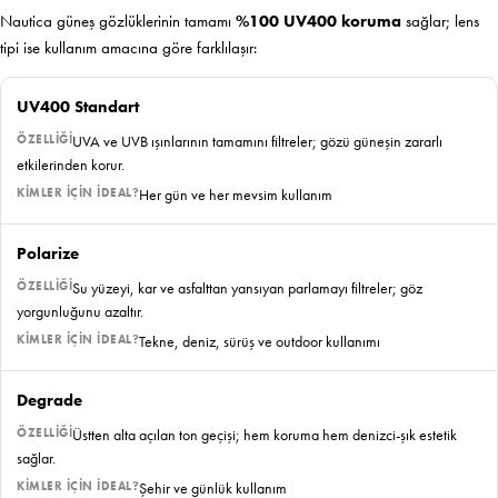
Nautica güneş gözlüklerinin tamamı
%100 UV400 koruma
sağlar; lens
tipi ise kullanım amacına göre farklılaşır:
UV400 Standart
UVA ve UVB ışınlarının tamamını filtreler; gözü güneşin zararlı
etkilerinden korur.
Her gün ve her mevsim kullanım
Polarize
Su yüzeyi, kar ve asfalttan yansıyan parlamayı filtreler; göz
yorgunluğunu azaltır.
Tekne, deniz, sürüş ve outdoor kullanımı
Degrade
Üstten alta açılan ton geçişi; hem koruma hem denizci-şık estetik
sağlar.
Şehir ve günlük kullanım