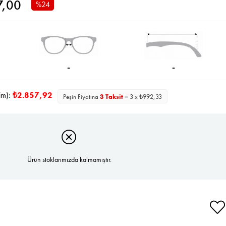
7,00
%
24
İndirim
-
-
im):
₺2.857,92
Peşin Fiyatına
3 Taksit
= 3 x ₺992,33
Ürün stoklarımızda kalmamıştır.