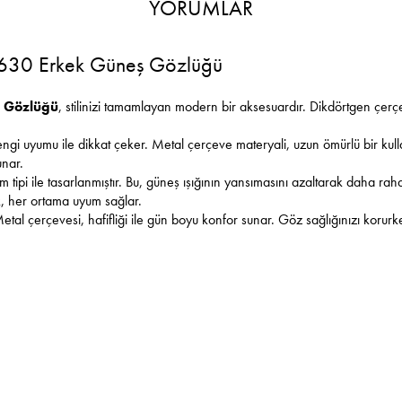
YORUMLAR
30 Erkek Güneş Gözlüğü
 Gözlüğü
, stilinizi tamamlayan modern bir aksesuardır. Dikdörtgen çerç
rengi uyumu ile dikkat çeker. Metal çerçeve materyali, uzun ömürlü bir kul
unar.
tipi ile tasarlanmıştır. Bu, güneş ışığının yansımasını azaltarak daha raha
ük, her ortama uyum sağlar.
Metal çerçevesi, hafifliği ile gün boyu konfor sunar. Göz sağlığınızı korurk