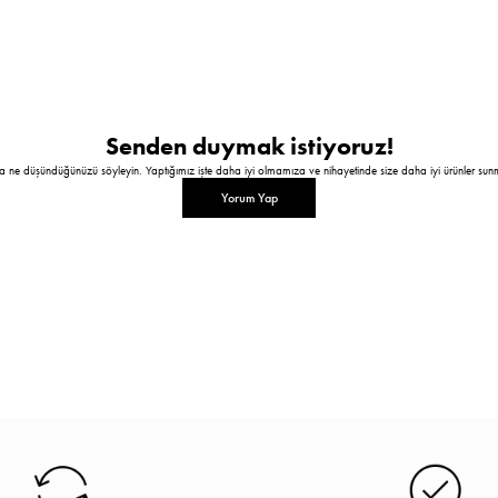
Senden duymak istiyoruz!
a ne düşündüğünüzü söyleyin. Yaptığımız işte daha iyi olmamıza ve nihayetinde size daha iyi ürünler sun
Yorum Yap