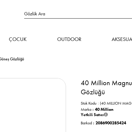
ÇOCUK
OUTDOOR
AKSESUA
üneş Gözlüğü
40 Million Mag
Gözlüğü
Stok Kodu
(40 MILLION MA
Marka
:
40 Million
Yetkili Satıcı
Barkod
:
2086900285424