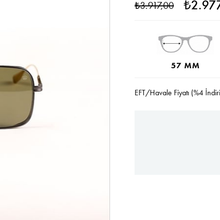
₺2.97
₺3.917,00
57 MM
EFT/Havale Fiyatı (%4 İndir