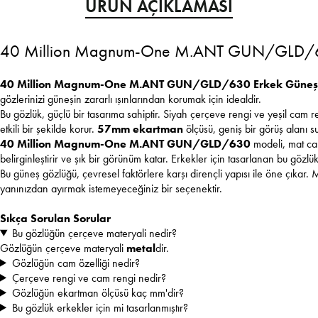
ÜRÜN AÇIKLAMASI
40 Million Magnum-One M.ANT GUN/GLD/6
40 Million Magnum-One M.ANT GUN/GLD/630 Erkek Güneş
gözlerinizi güneşin zararlı ışınlarından korumak için idealdir.
Bu gözlük, güçlü bir tasarıma sahiptir. Siyah çerçeve rengi ve yeşil cam 
etkili bir şekilde korur.
57mm ekartman
ölçüsü, geniş bir görüş alanı s
40 Million Magnum-One M.ANT GUN/GLD/630
modeli, mat cam 
belirginleştirir ve şık bir görünüm katar. Erkekler için tasarlanan bu gözl
Bu güneş gözlüğü, çevresel faktörlere karşı dirençli yapısı ile öne çıkar. 
yanınızdan ayırmak istemeyeceğiniz bir seçenektir.
Sıkça Sorulan Sorular
Bu gözlüğün çerçeve materyali nedir?
Gözlüğün çerçeve materyali
metal
dir.
Gözlüğün cam özelliği nedir?
Çerçeve rengi ve cam rengi nedir?
Gözlüğün ekartman ölçüsü kaç mm'dir?
Bu gözlük erkekler için mi tasarlanmıştır?