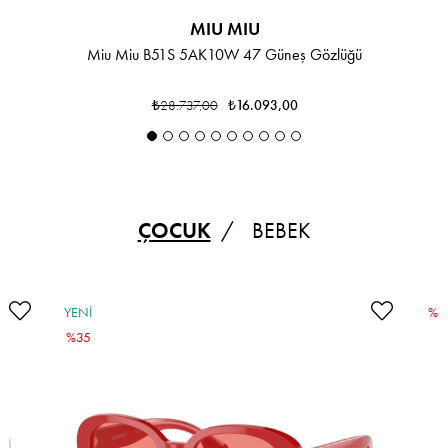
MIU MIU
Miu Miu B51S 5AK10W 47 Güneş Gözlüğü
₺28.737,00
₺16.093,00
YENI
YENI
ÜRÜN
ÜRÜN
%20
%20
ÇOCUK
BEBEK
YENI
%4
ÜRÜN
%35