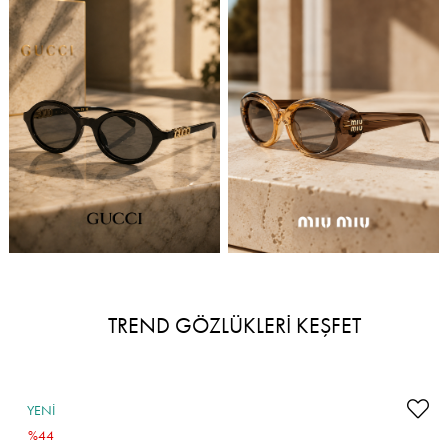
TREND GÖZLÜKLERİ KEŞFET
YENI
ÜRÜN
%44