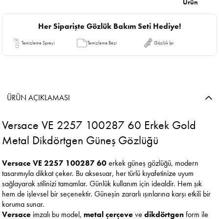
Ürün
Her Siparişte Gözlük Bakım Seti Hediye!
Temizleme Spreyi
Temizleme Bezi
Gözlük İpi
ÜRÜN AÇIKLAMASI
Versace VE 2257 100287 60 Erkek Gold
Metal Dikdörtgen Güneş Gözlüğü
Versace VE 2257 100287 60
erkek güneş gözlüğü, modern
tasarımıyla dikkat çeker. Bu aksesuar, her türlü kıyafetinize uyum
sağlayarak stilinizi tamamlar. Günlük kullanım için idealdir. Hem şık
hem de işlevsel bir seçenektir. Güneşin zararlı ışınlarına karşı etkili bir
koruma sunar.
Versace
imzalı bu model,
metal çerçeve
ve
dikdörtgen
form ile