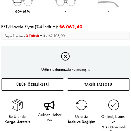
60+ MM
-
-
EFT/Havale Fiyatı (%4 İndirim):
₺6.062,40
Peşin Fiyatına
3 Taksit
= 3 x ₺2.105,00
Ürün stoklarımızda kalmamıştır.
ÜRÜN ÖZELLİKLERİ
TAKSİT TABLOSU
Gelince Haber
Bu Üründe
Ücretsiz
Orijinal, Lisanslı
Ver
Kargo Ücretsiz
İade ve Değişim
ve
2 Yıl Garantili