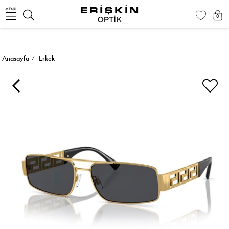
MENU
0
Anasayfa
Erkek