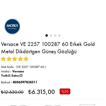
Versace VE 2257 100287 60 Erkek Gold
Metal Dikdörtgen Güneş Gözlüğü
Stok Kodu
(VE 2257 100287 60 )
Marka
:
Versace
Yetkili Satıcı
Barkod
:
8056597838511
₺6.315,00
₺12.630,00
%
50
İndirim