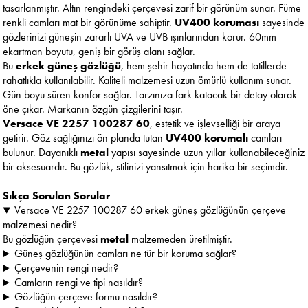
tasarlanmıştır. Altın rengindeki çerçevesi zarif bir görünüm sunar. Füme
renkli camları mat bir görünüme sahiptir.
UV400 koruması
sayesinde
gözlerinizi güneşin zararlı UVA ve UVB ışınlarından korur. 60mm
ekartman boyutu, geniş bir görüş alanı sağlar.
Bu
erkek güneş gözlüğü
, hem şehir hayatında hem de tatillerde
rahatlıkla kullanılabilir. Kaliteli malzemesi uzun ömürlü kullanım sunar.
Gün boyu süren konfor sağlar. Tarzınıza fark katacak bir detay olarak
öne çıkar. Markanın özgün çizgilerini taşır.
Versace VE 2257 100287 60
, estetik ve işlevselliği bir araya
getirir. Göz sağlığınızı ön planda tutan
UV400 korumalı
camları
bulunur. Dayanıklı
metal
yapısı sayesinde uzun yıllar kullanabileceğiniz
bir aksesuardır. Bu gözlük, stilinizi yansıtmak için harika bir seçimdir.
Sıkça Sorulan Sorular
Versace VE 2257 100287 60 erkek güneş gözlüğünün çerçeve
malzemesi nedir?
Bu gözlüğün çerçevesi
metal
malzemeden üretilmiştir.
Güneş gözlüğünün camları ne tür bir koruma sağlar?
Çerçevenin rengi nedir?
Camların rengi ve tipi nasıldır?
Gözlüğün çerçeve formu nasıldır?