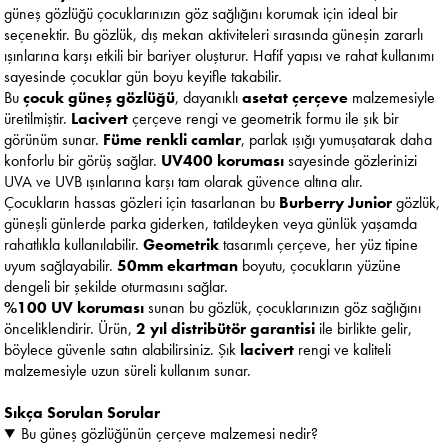
güneş gözlüğü çocuklarınızın göz sağlığını korumak için ideal bir
seçenektir. Bu gözlük, dış mekan aktiviteleri sırasında güneşin zararlı
ışınlarına karşı etkili bir bariyer oluşturur. Hafif yapısı ve rahat kullanımı
sayesinde çocuklar gün boyu keyifle takabilir.
Bu
çocuk güneş gözlüğü
, dayanıklı
asetat çerçeve
malzemesiyle
üretilmiştir.
Lacivert
çerçeve rengi ve geometrik formu ile şık bir
görünüm sunar.
Füme renkli camlar
, parlak ışığı yumuşatarak daha
konforlu bir görüş sağlar.
UV400 koruması
sayesinde gözlerinizi
UVA ve UVB ışınlarına karşı tam olarak güvence altına alır.
Çocukların hassas gözleri için tasarlanan bu
Burberry Junior
gözlük,
güneşli günlerde parka giderken, tatildeyken veya günlük yaşamda
rahatlıkla kullanılabilir.
Geometrik
tasarımlı çerçeve, her yüz tipine
uyum sağlayabilir.
50mm ekartman
boyutu, çocukların yüzüne
dengeli bir şekilde oturmasını sağlar.
%100 UV koruması
sunan bu gözlük, çocuklarınızın göz sağlığını
önceliklendirir. Ürün,
2 yıl distribütör garantisi
ile birlikte gelir,
böylece güvenle satın alabilirsiniz. Şık
lacivert
rengi ve kaliteli
malzemesiyle uzun süreli kullanım sunar.
Sıkça Sorulan Sorular
Bu güneş gözlüğünün çerçeve malzemesi nedir?