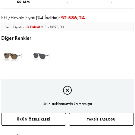
50 MM
-
-
EFT/Havale Fiyatı (%4 İndirim):
₺2.586,24
Peşin Fiyatına
3 Taksit
= 3 x ₺898,00
Diğer Renkler
Ürün stoklarımızda kalmamıştır.
ÜRÜN ÖZELLİKLERİ
TAKSİT TABLOSU