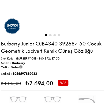
Burberry Junior OJB4340 392687 50 Çocuk
Geometrik Lacivert Kemik Güneş Gözlüğü
Stok Kodu
(BURBERRY OJB4340 392687 50)
Marka
:
Burberry
Yetkili Satıcı
Barkod
:
8056597889933
₺2.694,00
₺4.145,00
%
35
İndirim