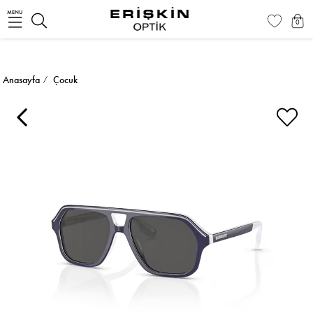
MENU
0
Anasayfa
Çocuk