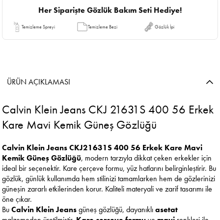
Her Siparişte Gözlük Bakım Seti Hediye!
Temizleme Spreyi
Temizleme Bezi
Gözlük İpi
ÜRÜN AÇIKLAMASI
Calvin Klein Jeans CKJ 21631S 400 56 Erkek
Kare Mavi Kemik Güneş Gözlüğü
Calvin Klein Jeans CKJ21631S 400 56 Erkek Kare Mavi
Kemik Güneş Gözlüğü
, modern tarzıyla dikkat çeken erkekler için
ideal bir seçenektir. Kare çerçeve formu, yüz hatlarını belirginleştirir. Bu
gözlük, günlük kullanımda hem stilinizi tamamlarken hem de gözlerinizi
güneşin zararlı etkilerinden korur. Kaliteli materyali ve zarif tasarımı ile
öne çıkar.
Bu
Calvin Klein Jeans
güneş gözlüğü, dayanıklı
asetat
malzemeden üretilmiştir.
Kare çerçeve formu
ve
mavi
renkleri ile