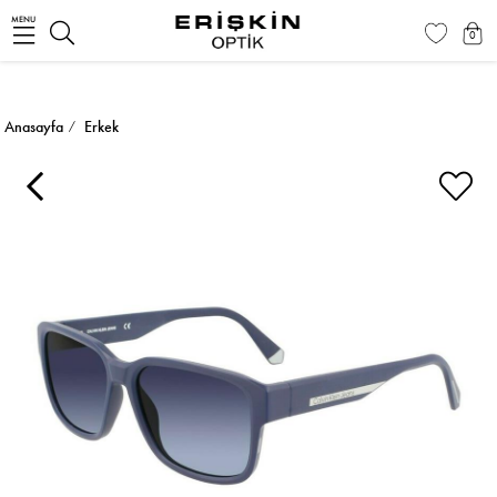
MENU
0
Anasayfa
Erkek