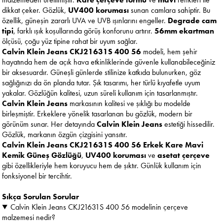
dikkat çeker. Gözlük,
UV400 koruması
sunan camlara sahiptir. Bu
özellik, güneşin zararlı UVA ve UVB ışınlarını engeller.
Degrade cam
tipi
, farklı ışık koşullarında görüş konforunu artırır.
56mm ekartman
ölçüsü, çoğu yüz tipine rahat bir uyum sağlar.
Calvin Klein Jeans CKJ21631S 400 56
modeli, hem şehir
hayatında hem de açık hava etkinliklerinde güvenle kullanabileceğiniz
bir aksesuardır. Güneşli günlerde stilinize katkıda bulunurken, göz
sağlığınızı da ön planda tutar. Şık tasarımı, her türlü kıyafetle uyum
yakalar. Gözlüğün kalitesi, uzun süreli kullanım için tasarlanmıştır.
Calvin Klein Jeans
markasının kalitesi ve şıklığı bu modelde
birleşmiştir. Erkeklere yönelik tasarlanan bu gözlük, modern bir
görünüm sunar. Her detayında
Calvin Klein Jeans
estetiği hissedilir.
Gözlük, markanın özgün çizgisini yansıtır.
Calvin Klein Jeans CKJ21631S 400 56 Erkek Kare Mavi
Kemik Güneş Gözlüğü
,
UV400 koruması
ve
asetat çerçeve
gibi özellikleriyle hem koruyucu hem de şıktır. Günlük kullanım için
fonksiyonel bir tercihtir.
Sıkça Sorulan Sorular
Calvin Klein Jeans CKJ21631S 400 56 modelinin çerçeve
malzemesi nedir?