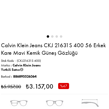
Calvin Klein Jeans CKJ 21631S 400 56 Erkek
Kare Mavi Kemik Güneş Gözlüğü
Stok Kodu
(CKJ21631S 400)
Marka
:
Calvin Klein Jeans
Yetkili Satıcı
Barkod
:
886895526364
₺3.157,00
₺5.957,00
%
47
İndirim