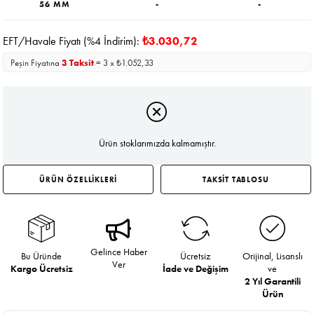
56 MM
-
-
EFT/Havale Fiyatı (%4 İndirim):
₺3.030,72
Peşin Fiyatına
3 Taksit
= 3 x ₺1.052,33
Ürün stoklarımızda kalmamıştır.
ÜRÜN ÖZELLİKLERİ
TAKSİT TABLOSU
Gelince Haber
Bu Üründe
Ücretsiz
Orijinal, Lisanslı
Ver
Kargo Ücretsiz
İade ve Değişim
ve
2 Yıl Garantili
Ürün