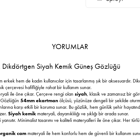
YORUMLAR
 Dikdörtgen Siyah Kemik Güneş Gözlüğü
erkek hem de kadın kullanıcılar için tasarlanmış şık bir aksesuardır. Di
k çerçevesi hafifliğiyle rahat bir kullanım sunar.
yali ile öne çıkar. Çerçeve rengi olan
siyah
, klasik ve zamansız bir gö
ar. Gözlüğün
54mm ekartman
ölçüsü, yüzünüze dengeli bir şekilde oturm
nlarına karşı etkili bir koruma sunar. Bu gözlük, hem günlük şehir hayatında
izer.
Siyah kemik
materyali, dayanıklılığı ve şıklığı bir arada sunar.
yansıtır. Minimalist tasarımı ve kaliteli materyalleri ile öne çıkar. Her türl
organik cam
materyali ile hem konforlu hem de güvenli bir kullanım suna