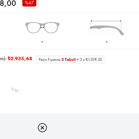
8,00
%
47
İndirim
-
-
im):
₺2.935,68
Peşin Fiyatına
3 Taksit
= 3 x ₺1.019,33