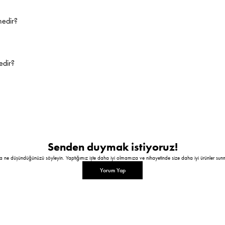
nedir?
edir?
Senden duymak istiyoruz!
a ne düşündüğünüzü söyleyin. Yaptığımız işte daha iyi olmamıza ve nihayetinde size daha iyi ürünler sun
Yorum Yap