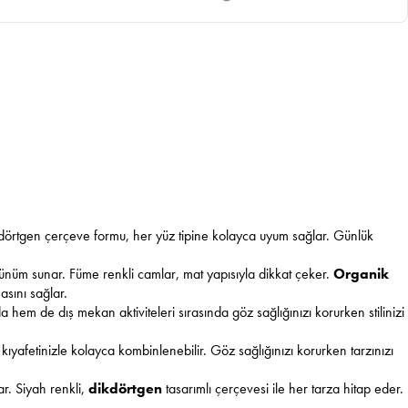
kdörtgen çerçeve formu, her yüz tipine kolayca uyum sağlar. Günlük
rünüm sunar. Füme renkli camlar, mat yapısıyla dikkat çeker.
Organik
asını sağlar.
 hem de dış mekan aktiviteleri sırasında göz sağlığınızı korurken stilinizi
ü kıyafetinizle kolayca kombinlenebilir. Göz sağlığınızı korurken tarzınızı
r. Siyah renkli,
dikdörtgen
tasarımlı çerçevesi ile her tarza hitap eder.