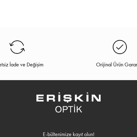
tsiz İade ve Değişim
Orijinal Ürün Garan
E-bültenimize kayıt olun!