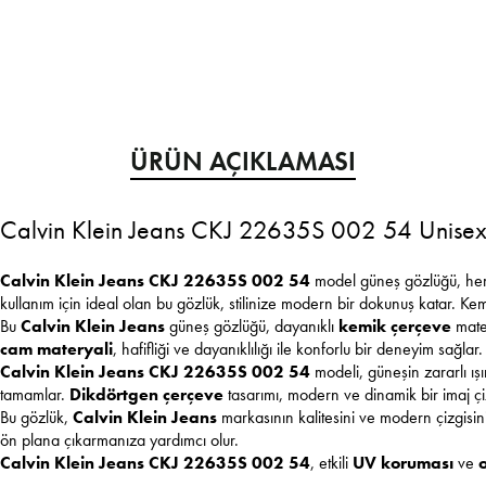
ÜRÜN AÇIKLAMASI
Calvin Klein Jeans CKJ 22635S 002 54 Unisex
Calvin Klein Jeans CKJ 22635S 002 54
model güneş gözlüğü, hem 
kullanım için ideal olan bu gözlük, stilinize modern bir dokunuş katar. Kemi
Bu
Calvin Klein Jeans
güneş gözlüğü, dayanıklı
kemik çerçeve
mater
cam materyali
, hafifliği ve dayanıklılığı ile konforlu bir deneyim sağl
Calvin Klein Jeans CKJ 22635S 002 54
modeli, güneşin zararlı ışı
tamamlar.
Dikdörtgen çerçeve
tasarımı, modern ve dinamik bir imaj ç
Bu gözlük,
Calvin Klein Jeans
markasının kalitesini ve modern çizgisini 
ön plana çıkarmanıza yardımcı olur.
Calvin Klein Jeans CKJ 22635S 002 54
, etkili
UV koruması
ve