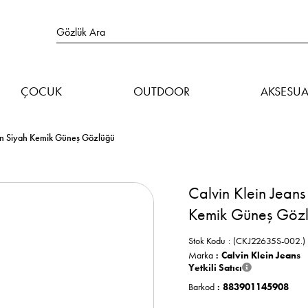
ÇOCUK
OUTDOOR
AKSESUA
en Siyah Kemik Güneş Gözlüğü
Calvin Klein Jea
Kemik Güneş Göz
Stok Kodu
(CKJ22635S-002.)
Marka
:
Calvin Klein Jeans
Yetkili Satıcı
Barkod
:
883901145908