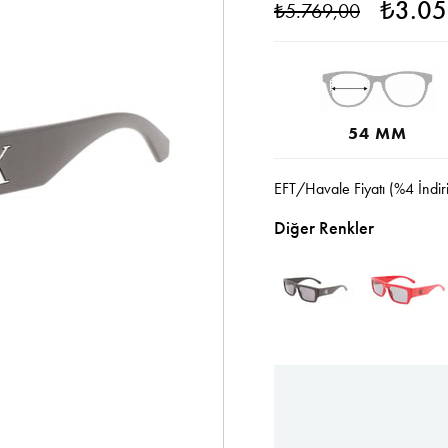
₺3.05
₺5.769,00
54 MM
EFT/Havale Fiyatı (%4 İndir
Diğer Renkler