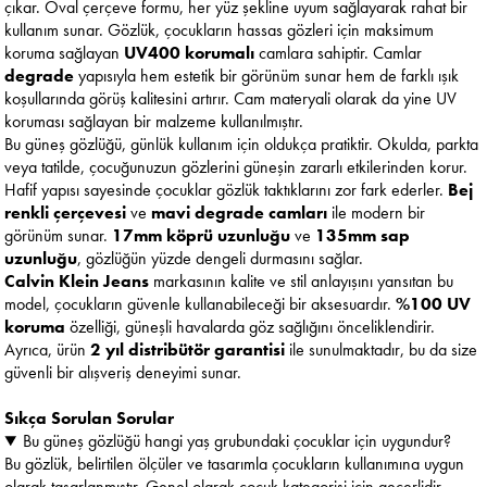
çıkar. Oval çerçeve formu, her yüz şekline uyum sağlayarak rahat bir
kullanım sunar. Gözlük, çocukların hassas gözleri için maksimum
koruma sağlayan
UV400 korumalı
camlara sahiptir. Camlar
degrade
yapısıyla hem estetik bir görünüm sunar hem de farklı ışık
koşullarında görüş kalitesini artırır. Cam materyali olarak da yine UV
koruması sağlayan bir malzeme kullanılmıştır.
Bu güneş gözlüğü, günlük kullanım için oldukça pratiktir. Okulda, parkta
veya tatilde, çocuğunuzun gözlerini güneşin zararlı etkilerinden korur.
Hafif yapısı sayesinde çocuklar gözlük taktıklarını zor fark ederler.
Bej
renkli çerçevesi
ve
mavi degrade camları
ile modern bir
görünüm sunar.
17mm köprü uzunluğu
ve
135mm sap
uzunluğu
, gözlüğün yüzde dengeli durmasını sağlar.
Calvin Klein Jeans
markasının kalite ve stil anlayışını yansıtan bu
model, çocukların güvenle kullanabileceği bir aksesuardır.
%100 UV
koruma
özelliği, güneşli havalarda göz sağlığını önceliklendirir.
Ayrıca, ürün
2 yıl distribütör garantisi
ile sunulmaktadır, bu da size
güvenli bir alışveriş deneyimi sunar.
Sıkça Sorulan Sorular
Bu güneş gözlüğü hangi yaş grubundaki çocuklar için uygundur?
Bu gözlük, belirtilen ölçüler ve tasarımla çocukların kullanımına uygun
olarak tasarlanmıştır. Genel olarak çocuk kategorisi için geçerlidir.