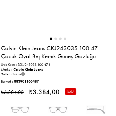
Calvin Klein Jeans CKJ24303S 100 47
Çocuk Oval Bej Kemik Güneş Gözlüğü
Stok Kodu
(CKJ24303S 100 47 )
Marka
:
Calvin Klein Jeans
Yetkili Satıcı
Barkod
:
883901165487
₺3.384,00
₺6.384,00
%
47
İndirim