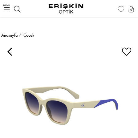
MENU
0
Anasayfa
Çocuk