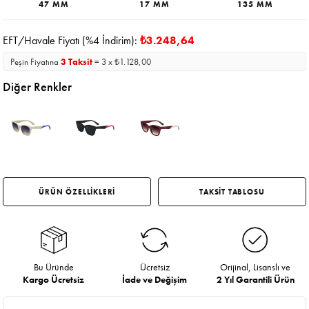
47 MM
17 MM
135 MM
EFT/Havale Fiyatı (%4 İndirim):
₺3.248,64
Peşin Fiyatına
3 Taksit
= 3 x ₺1.128,00
Diğer Renkler
ÜRÜN ÖZELLİKLERİ
TAKSİT TABLOSU
Bu Üründe
Ücretsiz
Orijinal, Lisanslı ve
Kargo Ücretsiz
İade ve Değişim
2 Yıl Garantili Ürün