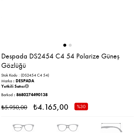
Despada DS2454 C4 54 Polarize Güneş
Gözlüğü
Stok Kodu
(DS2454 C4 54)
Marka
:
DESPADA
Yetkili Satıcı
Barkod
:
8680274490138
₺4.165,00
₺5.950,00
%
30
İndirim