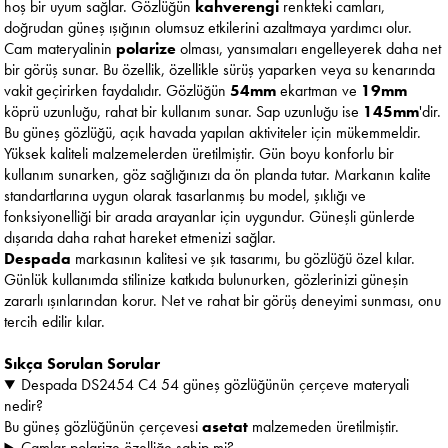
hoş bir uyum sağlar. Gözlüğün
kahverengi
renkteki camları,
doğrudan güneş ışığının olumsuz etkilerini azaltmaya yardımcı olur.
Cam materyalinin
polarize
olması, yansımaları engelleyerek daha net
bir görüş sunar. Bu özellik, özellikle sürüş yaparken veya su kenarında
vakit geçirirken faydalıdır. Gözlüğün
54mm
ekartman ve
19mm
köprü uzunluğu, rahat bir kullanım sunar. Sap uzunluğu ise
145mm
'dir.
Bu güneş gözlüğü, açık havada yapılan aktiviteler için mükemmeldir.
Yüksek kaliteli malzemelerden üretilmiştir. Gün boyu konforlu bir
kullanım sunarken, göz sağlığınızı da ön planda tutar. Markanın kalite
standartlarına uygun olarak tasarlanmış bu model, şıklığı ve
fonksiyonelliği bir arada arayanlar için uygundur. Güneşli günlerde
dışarıda daha rahat hareket etmenizi sağlar.
Despada
markasının kalitesi ve şık tasarımı, bu gözlüğü özel kılar.
Günlük kullanımda stilinize katkıda bulunurken, gözlerinizi güneşin
zararlı ışınlarından korur. Net ve rahat bir görüş deneyimi sunması, onu
tercih edilir kılar.
Sıkça Sorulan Sorular
Despada DS2454 C4 54 güneş gözlüğünün çerçeve materyali
nedir?
Bu güneş gözlüğünün çerçevesi
asetat
malzemeden üretilmiştir.
Camlar polarize özelliğe sahip mi?