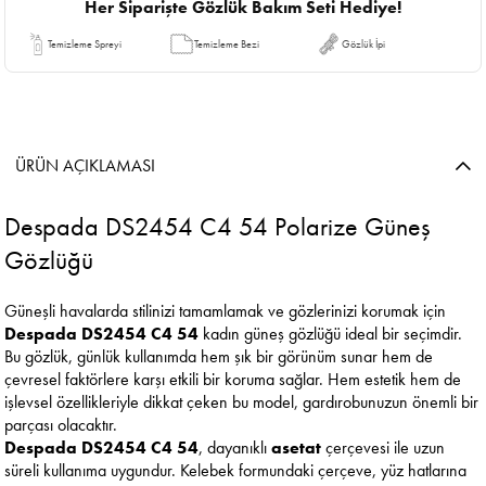
Her Siparişte Gözlük Bakım Seti Hediye!
Temizleme Spreyi
Temizleme Bezi
Gözlük İpi
ÜRÜN AÇIKLAMASI
Despada DS2454 C4 54 Polarize Güneş
Gözlüğü
Güneşli havalarda stilinizi tamamlamak ve gözlerinizi korumak için
Despada DS2454 C4 54
kadın güneş gözlüğü ideal bir seçimdir.
Bu gözlük, günlük kullanımda hem şık bir görünüm sunar hem de
çevresel faktörlere karşı etkili bir koruma sağlar. Hem estetik hem de
işlevsel özellikleriyle dikkat çeken bu model, gardırobunuzun önemli bir
parçası olacaktır.
Despada DS2454 C4 54
, dayanıklı
asetat
çerçevesi ile uzun
süreli kullanıma uygundur. Kelebek formundaki çerçeve, yüz hatlarına