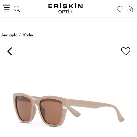
MENU
0
Anasayfa
Kadın