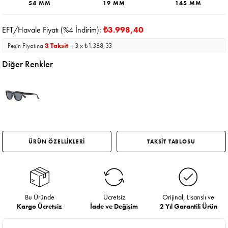
54 MM
19 MM
145 MM
EFT/Havale Fiyatı (%4 İndirim):
₺3.998,40
Peşin Fiyatına
3 Taksit
= 3 x ₺1.388,33
Diğer Renkler
ÜRÜN ÖZELLİKLERİ
TAKSİT TABLOSU
Bu Üründe
Ücretsiz
Orijinal, Lisanslı ve
Kargo Ücretsiz
İade ve Değişim
2 Yıl Garantili Ürün