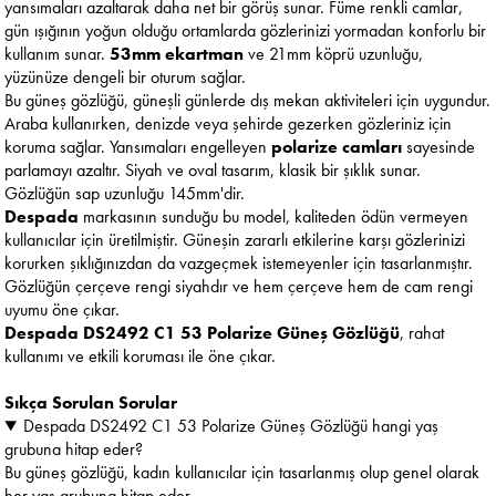
yansımaları azaltarak daha net bir görüş sunar. Füme renkli camlar,
gün ışığının yoğun olduğu ortamlarda gözlerinizi yormadan konforlu bir
kullanım sunar.
53mm ekartman
ve 21mm köprü uzunluğu,
yüzünüze dengeli bir oturum sağlar.
Bu güneş gözlüğü, güneşli günlerde dış mekan aktiviteleri için uygundur.
Araba kullanırken, denizde veya şehirde gezerken gözleriniz için
koruma sağlar. Yansımaları engelleyen
polarize camları
sayesinde
parlamayı azaltır. Siyah ve oval tasarım, klasik bir şıklık sunar.
Gözlüğün sap uzunluğu 145mm'dir.
Despada
markasının sunduğu bu model, kaliteden ödün vermeyen
kullanıcılar için üretilmiştir. Güneşin zararlı etkilerine karşı gözlerinizi
korurken şıklığınızdan da vazgeçmek istemeyenler için tasarlanmıştır.
Gözlüğün çerçeve rengi siyahdır ve hem çerçeve hem de cam rengi
uyumu öne çıkar.
Despada DS2492 C1 53 Polarize Güneş Gözlüğü
, rahat
kullanımı ve etkili koruması ile öne çıkar.
Sıkça Sorulan Sorular
Despada DS2492 C1 53 Polarize Güneş Gözlüğü hangi yaş
grubuna hitap eder?
Bu güneş gözlüğü, kadın kullanıcılar için tasarlanmış olup genel olarak
her yaş grubuna hitap eder.