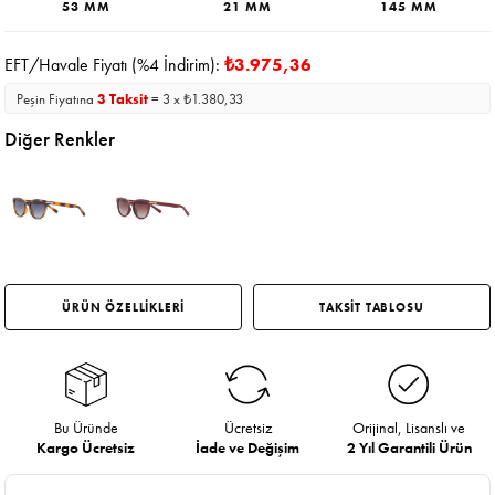
53 MM
21 MM
145 MM
EFT/Havale Fiyatı (%4 İndirim):
₺3.975,36
Peşin Fiyatına
3 Taksit
= 3 x ₺1.380,33
Diğer Renkler
ÜRÜN ÖZELLİKLERİ
TAKSİT TABLOSU
Bu Üründe
Ücretsiz
Orijinal, Lisanslı ve
Kargo Ücretsiz
İade ve Değişim
2 Yıl Garantili Ürün