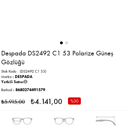
Despada DS2492 C1 53 Polarize Güneş
Gözlüğü
Stok Kodu
(DS2492 C1 53)
Marka
:
DESPADA
Yetkili Satıcı
Barkod
:
8680274491579
₺4.141,00
₺5.915,00
%
30
İndirim