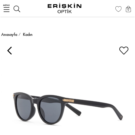
MENU
0
Anasayfa
Kadın