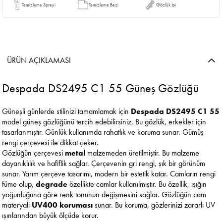
Temizleme Spreyi
Temizleme Bezi
Gözlük İpi
ÜRÜN AÇIKLAMASI
Despada DS2495 C1 55 Güneş Gözlüğü
Güneşli günlerde stilinizi tamamlamak için
Despada DS2495 C1 55
model güneş gözlüğünü tercih edebilirsiniz. Bu gözlük, erkekler için
tasarlanmıştır. Günlük kullanımda rahatlık ve koruma sunar. Gümüş
rengi çerçevesi ile dikkat çeker.
Gözlüğün çerçevesi
metal
malzemeden üretilmiştir. Bu malzeme
dayanıklılık ve hafiflik sağlar. Çerçevenin gri rengi, şık bir görünüm
sunar. Yarım çerçeve tasarımı, modern bir estetik katar. Camların rengi
füme olup,
degrade
özellikte camlar kullanılmıştır. Bu özellik, ışığın
yoğunluğuna göre renk tonunun değişmesini sağlar. Gözlüğün cam
materyali
UV400 koruması
sunar. Bu koruma, gözlerinizi zararlı UV
ışınlarından büyük ölçüde korur.