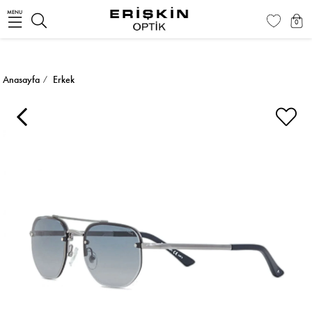
MENU
0
Anasayfa
Erkek