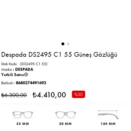
Despada DS2495 C1 55 Güneş Gözlüğü
Stok Kodu
(DS2495 C1 55)
Marka
:
DESPADA
Yetkili Satıcı
Barkod
:
8680274491692
₺4.410,00
₺6.300,00
%
30
İndirim
55 MM
20 MM
148 MM