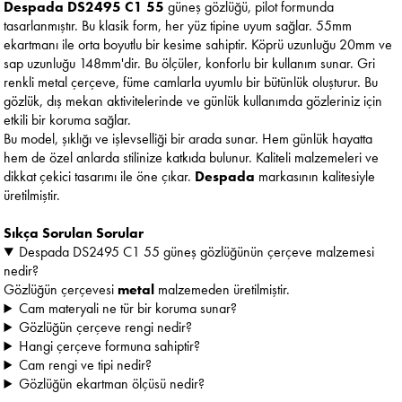
Despada DS2495 C1 55
güneş gözlüğü, pilot formunda
tasarlanmıştır. Bu klasik form, her yüz tipine uyum sağlar. 55mm
ekartmanı ile orta boyutlu bir kesime sahiptir. Köprü uzunluğu 20mm ve
sap uzunluğu 148mm'dir. Bu ölçüler, konforlu bir kullanım sunar. Gri
renkli metal çerçeve, füme camlarla uyumlu bir bütünlük oluşturur. Bu
gözlük, dış mekan aktivitelerinde ve günlük kullanımda gözleriniz için
etkili bir koruma sağlar.
Bu model, şıklığı ve işlevselliği bir arada sunar. Hem günlük hayatta
hem de özel anlarda stilinize katkıda bulunur. Kaliteli malzemeleri ve
dikkat çekici tasarımı ile öne çıkar.
Despada
markasının kalitesiyle
üretilmiştir.
Sıkça Sorulan Sorular
Despada DS2495 C1 55 güneş gözlüğünün çerçeve malzemesi
nedir?
Gözlüğün çerçevesi
metal
malzemeden üretilmiştir.
Cam materyali ne tür bir koruma sunar?
Gözlüğün çerçeve rengi nedir?
Hangi çerçeve formuna sahiptir?
Cam rengi ve tipi nedir?
Gözlüğün ekartman ölçüsü nedir?