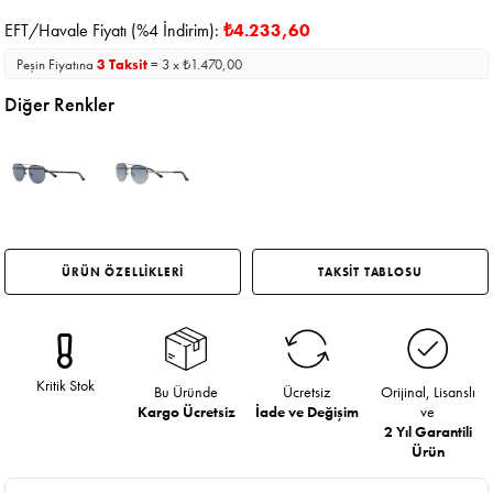
EFT/Havale Fiyatı (%4 İndirim):
₺4.233,60
Peşin Fiyatına
3 Taksit
= 3 x ₺1.470,00
Diğer Renkler
ÜRÜN ÖZELLİKLERİ
TAKSİT TABLOSU
Kritik Stok
Bu Üründe
Ücretsiz
Orijinal, Lisanslı
Kargo Ücretsiz
İade ve Değişim
ve
2 Yıl Garantili
Ürün