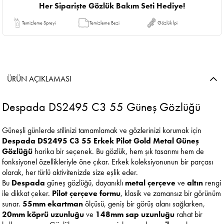
Her Siparişte Gözlük Bakım Seti Hediye!
Temizleme Spreyi
Temizleme Bezi
Gözlük İpi
ÜRÜN AÇIKLAMASI
Despada DS2495 C3 55 Güneş Gözlüğü
Güneşli günlerde stilinizi tamamlamak ve gözlerinizi korumak için
Despada DS2495 C3 55 Erkek Pilot Gold Metal Güneş
Gözlüğü
harika bir seçenek. Bu gözlük, hem şık tasarımı hem de
fonksiyonel özellikleriyle öne çıkar. Erkek koleksiyonunun bir parçası
olarak, her türlü aktivitenizde size eşlik eder.
Bu
Despada
güneş gözlüğü, dayanıklı
metal çerçeve
ve
altın
rengi
ile dikkat çeker.
Pilot çerçeve formu
, klasik ve zamansız bir görünüm
sunar.
55mm ekartman
ölçüsü, geniş bir görüş alanı sağlarken,
20mm köprü uzunluğu
ve
148mm sap uzunluğu
rahat bir