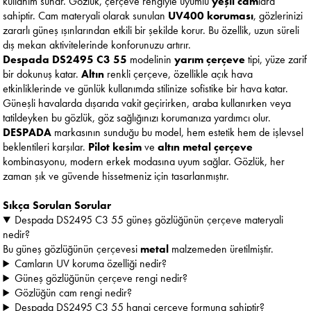
kullanım sunar. Gözlük, çerçeve rengiyle uyumlu
yeşil cam
lara
sahiptir. Cam materyali olarak sunulan
UV400 koruması
, gözlerinizi
zararlı güneş ışınlarından etkili bir şekilde korur. Bu özellik, uzun süreli
dış mekan aktivitelerinde konforunuzu artırır.
Despada DS2495 C3 55
modelinin
yarım çerçeve
tipi, yüze zarif
bir dokunuş katar.
Altın
renkli çerçeve, özellikle açık hava
etkinliklerinde ve günlük kullanımda stilinize sofistike bir hava katar.
Güneşli havalarda dışarıda vakit geçirirken, araba kullanırken veya
tatildeyken bu gözlük, göz sağlığınızı korumanıza yardımcı olur.
DESPADA
markasının sunduğu bu model, hem estetik hem de işlevsel
beklentileri karşılar.
Pilot kesim
ve
altın metal çerçeve
kombinasyonu, modern erkek modasına uyum sağlar. Gözlük, her
zaman şık ve güvende hissetmeniz için tasarlanmıştır.
Sıkça Sorulan Sorular
Despada DS2495 C3 55 güneş gözlüğünün çerçeve materyali
nedir?
Bu güneş gözlüğünün çerçevesi
metal
malzemeden üretilmiştir.
Camların UV koruma özelliği nedir?
Güneş gözlüğünün çerçeve rengi nedir?
Gözlüğün cam rengi nedir?
Despada DS2495 C3 55 hangi çerçeve formuna sahiptir?