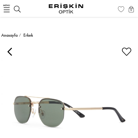
MENU
0
Anasayfa
Erkek