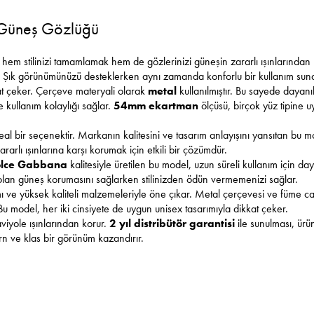
Güneş Gözlüğü
, hem stilinizi tamamlamak hem de gözlerinizi güneşin zararlı ışınlarından 
r. Şık görünümünüzü desteklerken aynı zamanda konforlu bir kullanım suna
at çeker. Çerçeve materyali olarak
metal
kullanılmıştır. Bu sayede dayanı
e kullanım kolaylığı sağlar.
54mm ekartman
ölçüsü, birçok yüz tipine u
in ideal bir seçenektir. Markanın kalitesini ve tasarım anlayışını yansıtan b
rarlı ışınlarına karşı korumak için etkili bir çözümdür.
lce Gabbana
kalitesiyle üretilen bu model, uzun süreli kullanım için da
li olan güneş korumasını sağlarken stilinizden ödün vermemenizi sağlar.
 ve yüksek kaliteli malzemeleriyle öne çıkar. Metal çerçevesi ve füme camla
 model, her iki cinsiyete de uygun unisex tasarımıyla dikkat çeker.
aviyole ışınlarından korur.
2 yıl distribütör garantisi
ile sunulması, ürün
n ve klas bir görünüm kazandırır.