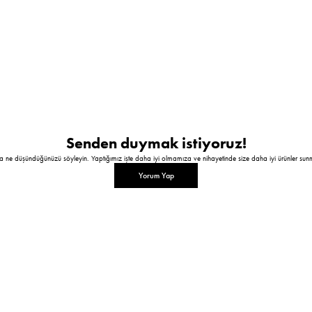
Senden duymak istiyoruz!
a ne düşündüğünüzü söyleyin. Yaptığımız işte daha iyi olmamıza ve nihayetinde size daha iyi ürünler sun
Yorum Yap