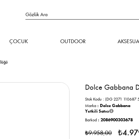
ÇOCUK
OUTDOOR
AKSESUA
lüğü
Dolce Gabbana D
Stok Kodu
(DG 2271 110687 
Marka
:
Dolce Gabbana
Yetkili Satıcı
Barkod
:
2086900303678
₺4.97
₺9.958,00