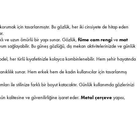
korumak için tasarlanmıştır. Bu gözlük, her iki cinsiyete de hitap eden
r.
klı ve uzun ömürlü bir yapı sunar. Gözlük,
füme cam rengi
ve
mat
yum sağlayabilir. Bu güneş gözlüğü, dış mekan aktivitelerinizde ve günlük
u model, her türlü kıyafetinizle kolayca kombinlenebilir. Hem şehir hayatında
yanıklılık sunar. Hem erkek hem de kadın kullanıcılar için tasarlanmış
rı ile stilinize farklı bir boyut katacaktır. Günlük kullanımda gözlerinizi
ün kalitesine ve güvenilirliğine işaret eder.
Metal çerçeve
yapısı,