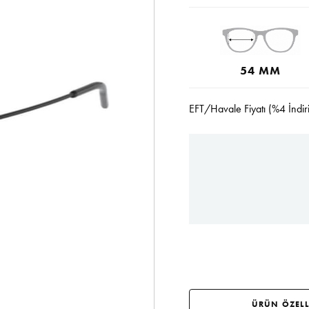
54 MM
EFT/Havale Fiyatı (%4 İndir
ÜRÜN ÖZELL