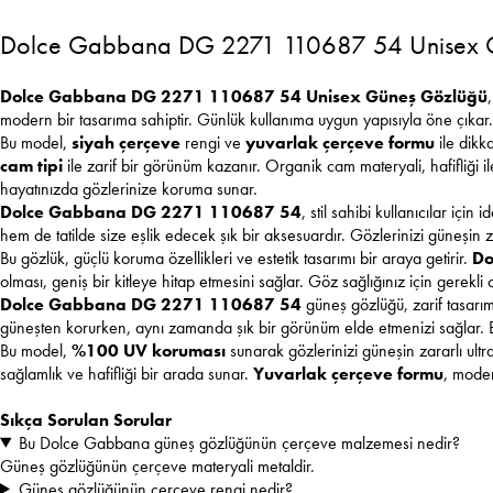
Dolce Gabbana DG 2271 110687 54 Unisex 
Dolce Gabbana DG 2271 110687 54 Unisex Güneş Gözlüğü
modern bir tasarıma sahiptir. Günlük kullanıma uygun yapısıyla öne çıka
Bu model,
siyah çerçeve
rengi ve
yuvarlak çerçeve formu
ile dikk
cam tipi
ile zarif bir görünüm kazanır. Organik cam materyali, hafifliği il
hayatınızda gözlerinize koruma sunar.
Dolce Gabbana DG 2271 110687 54
, stil sahibi kullanıcılar iç
hem de tatilde size eşlik edecek şık bir aksesuardır. Gözlerinizi güneşin za
Bu gözlük, güçlü koruma özellikleri ve estetik tasarımı bir araya getirir.
Do
olması, geniş bir kitleye hitap etmesini sağlar. Göz sağlığınız için gerek
Dolce Gabbana DG 2271 110687 54
güneş gözlüğü, zarif tasarımı
güneşten korurken, aynı zamanda şık bir görünüm elde etmenizi sağlar. Bu
Bu model,
%100 UV koruması
sunarak gözlerinizi güneşin zararlı ultr
sağlamlık ve hafifliği bir arada sunar.
Yuvarlak çerçeve formu
, moder
Sıkça Sorulan Sorular
Bu Dolce Gabbana güneş gözlüğünün çerçeve malzemesi nedir?
Güneş gözlüğünün çerçeve materyali metaldir.
Güneş gözlüğünün çerçeve rengi nedir?