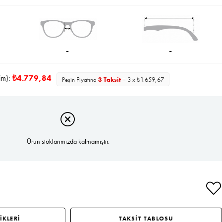
İndirim
-
-
im):
₺4.779,84
Peşin Fiyatına
3 Taksit
= 3 x ₺1.659,67
Ürün stoklarımızda kalmamıştır.
İKLERİ
TAKSİT TABLOSU