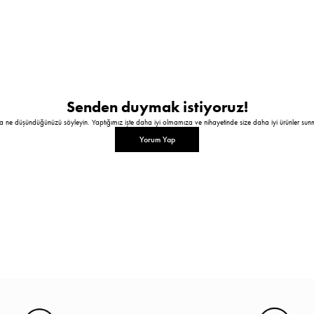
Senden duymak istiyoruz!
a ne düşündüğünüzü söyleyin. Yaptığımız işte daha iyi olmamıza ve nihayetinde size daha iyi ürünler sun
Yorum Yap