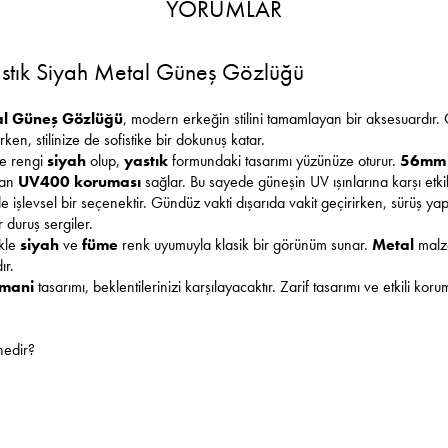
YORUMLAR
tık Siyah Metal Güneş Gözlüğü
al Güneş Gözlüğü
, modern erkeğin stilini tamamlayan bir aksesuardır.
rken, stilinize de sofistike bir dokunuş katar.
ve rengi
siyah
olup,
yastık
formundaki tasarımı yüzünüze oturur.
56mm 
lan
UV400 koruması
sağlar. Bu sayede güneşin UV ışınlarına karşı etki
 işlevsel bir seçenektir. Gündüz vakti dışarıda vakit geçirirken, sürüş ya
 duruş sergiler.
ikle
siyah
ve
füme
renk uyumuyla klasik bir görünüm sunar.
Metal
malze
ır.
rmani
tasarımı, beklentilerinizi karşılayacaktır. Zarif tasarımı ve etkili ko
nedir?