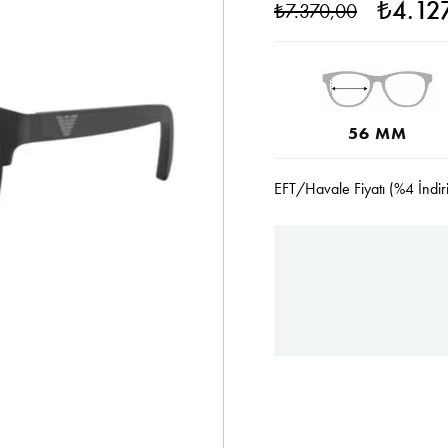
₺4.12
₺7.370,00
56 MM
EFT/Havale Fiyatı (%4 İndir