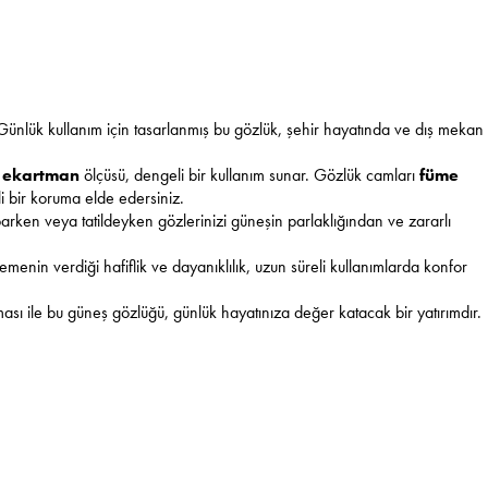
 Günlük kullanım için tasarlanmış bu gözlük, şehir hayatında ve dış mekan
ekartman
ölçüsü, dengeli bir kullanım sunar. Gözlük camları
füme
li bir koruma elde edersiniz.
parken veya tatildeyken gözlerinizi güneşin parlaklığından ve zararlı
menin verdiği hafiflik ve dayanıklılık, uzun süreli kullanımlarda konfor
ruması ile bu güneş gözlüğü, günlük hayatınıza değer katacak bir yatırımdır.