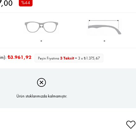
7,00
%
44
İndirim
-
-
im):
₺3.961,92
Peşin Fiyatına
3 Taksit
= 3 x ₺1.375,67
Ürün stoklarımızda kalmamıştır.