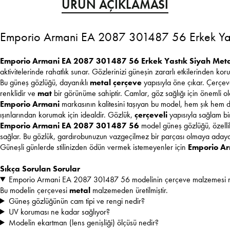
ÜRÜN AÇIKLAMASI
Emporio Armani EA 2087 301487 56 Erkek Yas
Emporio Armani EA 2087 301487 56 Erkek Yastık Siyah Met
aktivitelerinde rahatlık sunar. Gözlerinizi güneşin zararlı etkilerinden koru
Bu güneş gözlüğü, dayanıklı
metal çerçeve
yapısıyla öne çıkar. Çerçe
renklidir ve
mat
bir görünüme sahiptir. Camlar, göz sağlığı için önemli o
Emporio Armani
markasının kalitesini taşıyan bu model, hem şık hem de
ışınlarından korumak için idealdir. Gözlük,
çerçeveli
yapısıyla sağlam bir
Emporio Armani EA 2087 301487 56
model güneş gözlüğü, özell
sağlar. Bu gözlük, gardırobunuzun vazgeçilmez bir parçası olmaya adayd
Güneşli günlerde stilinizden ödün vermek istemeyenler için
Emporio A
Sıkça Sorulan Sorular
Emporio Armani EA 2087 301487 56 modelinin çerçeve malzemesi 
Bu modelin çerçevesi
metal
malzemeden üretilmiştir.
Güneş gözlüğünün cam tipi ve rengi nedir?
UV koruması ne kadar sağlıyor?
Modelin ekartman (lens genişliği) ölçüsü nedir?