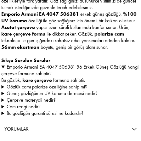
özellikleriyle fark yaratır. Göz sağlığınızı düşünürken stilinizi de güncel
tutmak istediğinizde güvenle tercih edebilirsiniz.
Emporio Armani EA 4047 506381
erkek güneş gözlüğü,
%100
UV koruma
özelliği ile göz sağlığınız için önemli bir kalkan oluşturur.
Asetat çerçeve
yapısı uzun süreli kullanımda konfor sunar. Ürün,
kare çerçeve formu
ile dikkat çeker. Gözlük,
polarize cam
teknolojisi ile gün ışığındaki rahatsız edici yansımaları ortadan kaldırır.
56mm ekartman
boyutu, geniş bir görüş alanı sunar.
Sıkça Sorulan Sorular
Emporio Armani EA 4047 506381 56 Erkek Güneş Gözlüğü hangi
çerçeve formuna sahiptir?
Bu gözlük,
kare çerçeve
formuna sahiptir.
Gözlük camı polarize özelliğine sahip mi?
Güneş gözlüğünün UV koruma derecesi nedir?
Çerçeve materyali nedir?
Cam rengi nedir?
Bu gözlüğün garanti süresi ne kadardır?
YORUMLAR