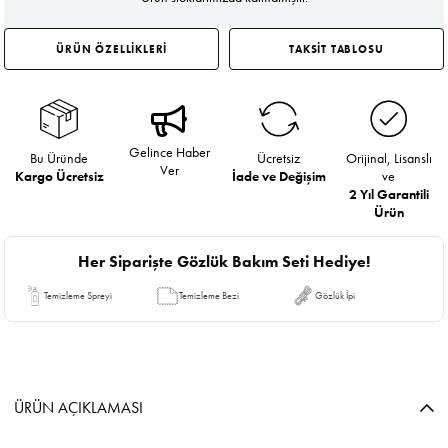
ÜRÜN ÖZELLİKLERİ
TAKSİT TABLOSU
Gelince Haber
Bu Üründe
Ücretsiz
Orijinal, Lisanslı
Ver
Kargo Ücretsiz
İade ve Değişim
ve
2 Yıl Garantili
Ürün
Her Siparişte Gözlük Bakım Seti Hediye!
Temizleme Spreyi
Temizleme Bezi
Gözlük İpi
ÜRÜN AÇIKLAMASI