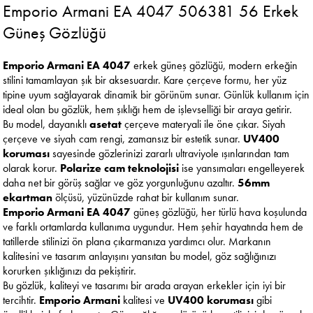
Emporio Armani EA 4047 506381 56 Erkek
Güneş Gözlüğü
Emporio Armani EA 4047
erkek güneş gözlüğü, modern erkeğin
stilini tamamlayan şık bir aksesuardır. Kare çerçeve formu, her yüz
tipine uyum sağlayarak dinamik bir görünüm sunar. Günlük kullanım için
ideal olan bu gözlük, hem şıklığı hem de işlevselliği bir araya getirir.
Bu model, dayanıklı
asetat
çerçeve materyali ile öne çıkar. Siyah
çerçeve ve siyah cam rengi, zamansız bir estetik sunar.
UV400
koruması
sayesinde gözlerinizi zararlı ultraviyole ışınlarından tam
olarak korur.
Polarize cam teknolojisi
ise yansımaları engelleyerek
daha net bir görüş sağlar ve göz yorgunluğunu azaltır.
56mm
ekartman
ölçüsü, yüzünüzde rahat bir kullanım sunar.
Emporio Armani EA 4047
güneş gözlüğü, her türlü hava koşulunda
ve farklı ortamlarda kullanıma uygundur. Hem şehir hayatında hem de
tatillerde stilinizi ön plana çıkarmanıza yardımcı olur. Markanın
kalitesini ve tasarım anlayışını yansıtan bu model, göz sağlığınızı
korurken şıklığınızı da pekiştirir.
Bu gözlük, kaliteyi ve tasarımı bir arada arayan erkekler için iyi bir
tercihtir.
Emporio Armani
kalitesi ve
UV400 koruması
gibi