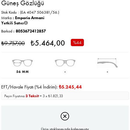
Güneş Gözlüğü
Stok Kodu
(EA 4047 506381/56.)
Marka
:
Emporio Armani
Yetkili Satıcı
Barkod
:
8053672412857
₺5.464,00
₺9.757,00
%
44
İndirim
56 MM
-
-
EFT/Havale Fiyatı (%4 İndirim):
₺5.245,44
Peşin Fiyatına
3 Taksit
= 3 x ₺1.821,33
Ürün stoklarımızda kalmamıştır.