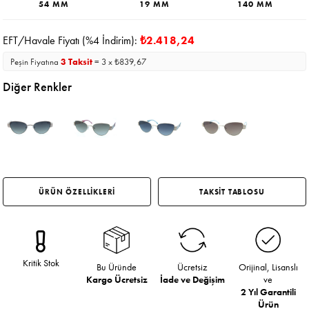
54 MM
19 MM
140 MM
EFT/Havale Fiyatı (%4 İndirim):
₺2.418,24
Peşin Fiyatına
3 Taksit
= 3 x ₺839,67
Diğer Renkler
ÜRÜN ÖZELLİKLERİ
TAKSİT TABLOSU
Kritik Stok
Bu Üründe
Ücretsiz
Orijinal, Lisanslı
Kargo Ücretsiz
İade ve Değişim
ve
2 Yıl Garantili
Ürün