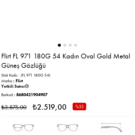
Flirt FL 971 180G 54 Kadın Oval Gold Metal
Güneş Gözlüğü
Stok Kodu
(FL 971 180G 54)
Marka
:
Flirt
Yetkili Satıcı
Barkod
:
8680421904907
₺2.519,00
₺3.875,00
%
35
İndirim