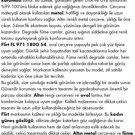
koruması
sunar. Bu özellik, güneşten gelen UVA ve UVB ışınlarının
%99-100'ünü bloke ederek göz sağlığınızı önceliklendirir. Çerçeve
materyali olarak kullanılan
metal
, hafifliği ve dayanıklılığı ile uzun
süreli kullanım konforu sağlar. Altın renkli metal çerçeve, şıklığı ile öne
çıkar. 54mm'lik ekartman boyutu, yüzünüze dengeli bir görünüm
kazandırır. Degrade füme camlar, güneş ışığının şiddetine göre renk
tonunu ayarlayarak görüş konforunuzu artırır.
Flirt FL 971 180G 54
, oval çerçeve yapısıyla pek çok yüz tipine
uyum sağlar. Günlük şehir hayatından tatil kaçamaklarına kadar her
ortamda rahatlıkla kullanabilirsiniz. Füme renkli degrade camlar, hem
şık bir görünüm sunar hem de parlak ışıklarda daha rahat bir görüş
deneyimi sağlar. Markanın kalitesini yansıtan bu model, stil sahibi
kadınlar için öne çıkan bir tercihtir.
Bu gözlük, size sunduğu estetik görünüm ve işlevselliği bir arada sunar.
Güvenilir koruması ve modern tasarımı ile gardırobunuzun önemli bir
parçası olacaktır.
Altın
rengi çerçevesi ve
oval
formu, her
kombininize kolayca uyum sağlar. Kaliteli malzemesi ve dikkat çekici
tasarımı ile uzun yıllar kullanabileceğiniz bir aksesuardır.
Flirt
markasının kalitesi ve şıklığı bu modelde birleşiyor. Bu
kadın
güneş gözlüğü
, stilinize değer katarken göz sağlığınızı da korur.
Hem gündelik kullanıma hem de özel anlarınıza eşlik edecek bu
gözlük, çekici tasarımıyla dikkat çeker.
Altın metal
çerçevesi ve
füme