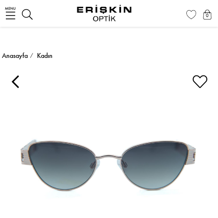
MENU
0
Anasayfa
Kadın