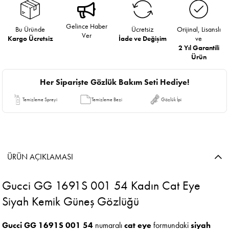
Gelince Haber
Bu Üründe
Ücretsiz
Orijinal, Lisanslı
Ver
Kargo Ücretsiz
İade ve Değişim
ve
2 Yıl Garantili
Ürün
Her Siparişte Gözlük Bakım Seti Hediye!
Temizleme Spreyi
Temizleme Bezi
Gözlük İpi
ÜRÜN AÇIKLAMASI
Gucci GG 1691S 001 54 Kadın Cat Eye
Siyah Kemik Güneş Gözlüğü
Gucci GG 1691S 001 54
numaralı
cat eye
formundaki
siyah