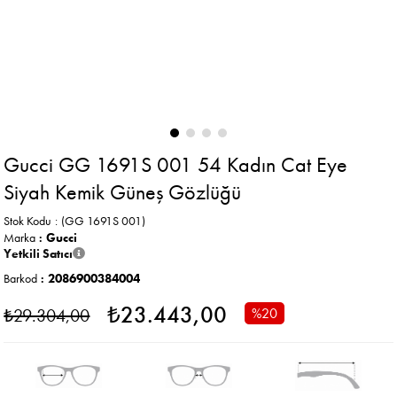
Gucci GG 1691S 001 54 Kadın Cat Eye
Siyah Kemik Güneş Gözlüğü
Stok Kodu
(GG 1691S 001)
Marka
:
Gucci
Yetkili Satıcı
Barkod
:
2086900384004
₺23.443,00
₺29.304,00
%
20
İndirim