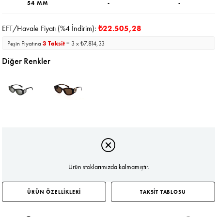
54 MM
-
-
EFT/Havale Fiyatı (%4 İndirim):
₺22.505,28
Peşin Fiyatına
3 Taksit
= 3 x ₺7.814,33
Diğer Renkler
Ürün stoklarımızda kalmamıştır.
ÜRÜN ÖZELLİKLERİ
TAKSİT TABLOSU