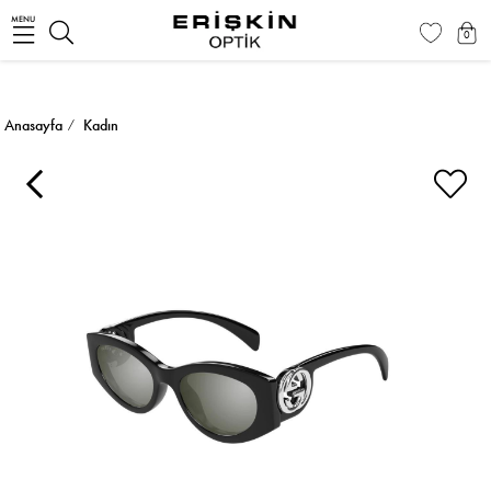
MENU
0
Anasayfa
Kadın