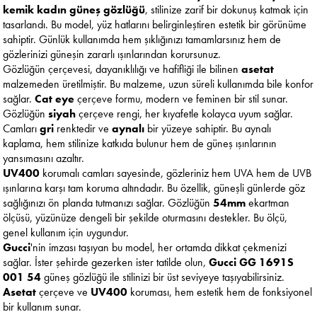
kemik
kadın güneş gözlüğü
, stilinize zarif bir dokunuş katmak için
tasarlandı. Bu model, yüz hatlarını belirginleştiren estetik bir görünüme
sahiptir. Günlük kullanımda hem şıklığınızı tamamlarsınız hem de
gözlerinizi güneşin zararlı ışınlarından korursunuz.
Gözlüğün çerçevesi, dayanıklılığı ve hafifliği ile bilinen
asetat
malzemeden üretilmiştir. Bu malzeme, uzun süreli kullanımda bile konfor
sağlar.
Cat eye
çerçeve formu, modern ve feminen bir stil sunar.
Gözlüğün
siyah
çerçeve rengi, her kıyafetle kolayca uyum sağlar.
Camları
gri
renktedir ve
aynalı
bir yüzeye sahiptir. Bu aynalı
kaplama, hem stilinize katkıda bulunur hem de güneş ışınlarının
yansımasını azaltır.
UV400
korumalı camları sayesinde, gözleriniz hem UVA hem de UVB
ışınlarına karşı tam koruma altındadır. Bu özellik, güneşli günlerde göz
sağlığınızı ön planda tutmanızı sağlar. Gözlüğün
54mm
ekartman
ölçüsü, yüzünüze dengeli bir şekilde oturmasını destekler. Bu ölçü,
genel kullanım için uygundur.
Gucci
'nin imzası taşıyan bu model, her ortamda dikkat çekmenizi
sağlar. İster şehirde gezerken ister tatilde olun,
Gucci GG 1691S
001 54
güneş gözlüğü ile stilinizi bir üst seviyeye taşıyabilirsiniz.
Asetat
çerçeve ve
UV400
koruması, hem estetik hem de fonksiyonel
bir kullanım sunar.