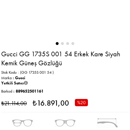
Gucci GG 1735S 001 54 Erkek Kare Siyah
Kemik Güneş Gözlüğü
Stok Kodu
(GG 1735S 001 54 )
Marka
:
Gucci
Yetkili Satıcı
Barkod
:
889652501161
₺16.891,00
₺21.114,00
%
20
İndirim