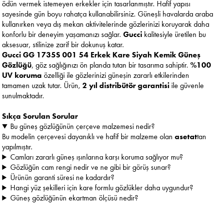
ödün vermek istemeyen erkekler için tasarlanmıştır. Hafif yapısı
sayesinde gün boyu rahatça kullanabilirsiniz. Güneşli havalarda araba
kullanırken veya dış mekan aktivitelerinde gözlerinizi koruyarak daha
konforlu bir deneyim yaşamanızı sağlar.
Gucci
kalitesiyle üretilen bu
aksesuar, stilinize zarif bir dokunuş katar.
Gucci GG 1735S 001 54 Erkek Kare Siyah Kemik Güneş
Gözlüğü
, göz sağlığınızı ön planda tutan bir tasarıma sahiptir.
%100
UV koruma
özelliği ile gözlerinizi güneşin zararlı etkilerinden
tamamen uzak tutar. Ürün,
2 yıl distribütör garantisi
ile güvenle
sunulmaktadır.
Sıkça Sorulan Sorular
Bu güneş gözlüğünün çerçeve malzemesi nedir?
Bu modelin çerçevesi dayanıklı ve hafif bir malzeme olan
asetat
tan
yapılmıştır.
Camları zararlı güneş ışınlarına karşı koruma sağlıyor mu?
Gözlüğün cam rengi nedir ve ne gibi bir görüş sunar?
Ürünün garanti süresi ne kadardır?
Hangi yüz şekilleri için kare formlu gözlükler daha uygundur?
Güneş gözlüğünün ekartman ölçüsü nedir?