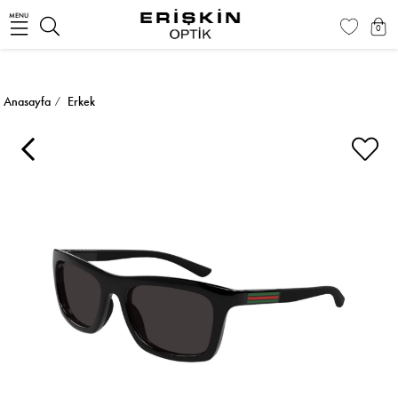
MENU
0
Anasayfa
Erkek