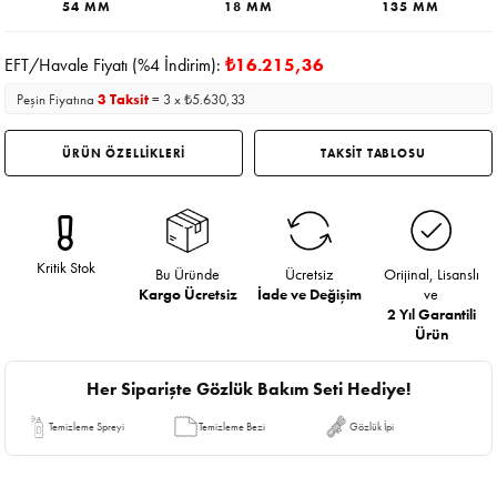
54 MM
18 MM
135 MM
EFT/Havale Fiyatı (%4 İndirim):
₺16.215,36
Peşin Fiyatına
3 Taksit
= 3 x ₺5.630,33
ÜRÜN ÖZELLİKLERİ
TAKSİT TABLOSU
Kritik Stok
Bu Üründe
Ücretsiz
Orijinal, Lisanslı
Kargo Ücretsiz
İade ve Değişim
ve
2 Yıl Garantili
Ürün
Her Siparişte Gözlük Bakım Seti Hediye!
Temizleme Spreyi
Temizleme Bezi
Gözlük İpi