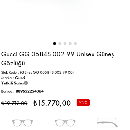
Gucci GG 0584S 002 99 Unisex Güneş
Gözlüğü
Stok Kodu
(Güneş GG 00584S 002 99 00)
Marka
:
Gucci
Yetkili Satıcı
Barkod
:
889652254364
₺15.770,00
₺19.712,00
%
20
İndirim