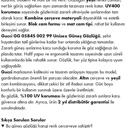
net bir görüş sağlarken aynı zamanda tarzınıza renk katar.
UV400
koruması
sayesinde gözlerinizi zararlı ultraviyole ışınlarından tam
olarak korur.
Kombine çerçeve materyali
dayanıklılık ve estetik
birleşimi sunar.
Blok cam formu
ve
mat cam tipi
, rahat bir kullanım
deneyimi sağlar.
Gucci GG 0584S 002 99 Unisex Güneş Gözlüğü
, şehir
hayatından tatil günlerine kadar her ortamda şıklığınızı tamamlar.
Zararlı güneş ışınlarına karşı sunduğu koruma ile göz sağlığınızı ön
planda tutar. Hafif yapısı ve ergonomik tasarımı sayesinde uzun süreli
kullanımlarda bile rahatlık sunar. Gözlük, her yüz tipine kolayca uyum
sağlayabilir.
Gucci
markasının kalitesini ve tasarım anlayışını taşıyan bu model,
gardırobunuzun önemli bir parçası olacaktır.
Altın
çerçeve ve
yeşil
cam kombinasyonu, dikkat çekici bir stil ifadesi sunar. Gün boyu
konforlu bir kullanım sunmak üzere özenle üretilmiştir.
Bu gözlük,
%100 UV koruması
ile gözlerinizi zararlı ışınlara karşı
güvence altına alır. Ayrıca, ürün
2 yıl distribütör garantisi
ile
sunulmaktadır.
Sıkça Sorulan Sorular
Bu güneş gözlüğü hangi renk çerçeveye sahiptir?