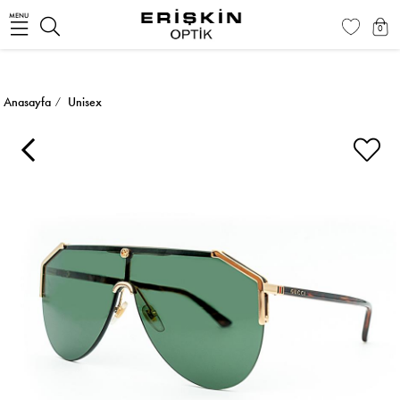
MENU
0
Anasayfa
Unisex