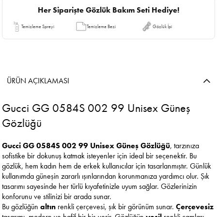
Her Siparişte Gözlük Bakım Seti Hediye!
Temizleme Spreyi
Temizleme Bezi
Gözlük İpi
ÜRÜN AÇIKLAMASI
Gucci GG 0584S 002 99 Unisex Güneş
Gözlüğü
Gucci GG 0584S 002 99 Unisex Güneş Gözlüğü
, tarzınıza
sofistike bir dokunuş katmak isteyenler için ideal bir seçenektir. Bu
gözlük, hem kadın hem de erkek kullanıcılar için tasarlanmıştır. Günlük
kullanımda güneşin zararlı ışınlarından korunmanıza yardımcı olur. Şık
tasarımı sayesinde her türlü kıyafetinizle uyum sağlar. Gözlerinizin
konforunu ve stilinizi bir arada sunar.
Bu gözlüğün
altın
renkli çerçevesi, şık bir görünüm sunar.
Çerçevesiz
tasarımı, modern ve hafif bir his verir. Gözlüğün
yeşil
renkli camları,