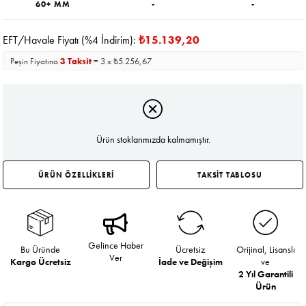
60+ MM
-
-
EFT/Havale Fiyatı (%4 İndirim):
₺15.139,20
Peşin Fiyatına
3 Taksit
= 3 x ₺5.256,67
Ürün stoklarımızda kalmamıştır.
ÜRÜN ÖZELLİKLERİ
TAKSİT TABLOSU
Gelince Haber
Bu Üründe
Ücretsiz
Orijinal, Lisanslı
Ver
Kargo Ücretsiz
İade ve Değişim
ve
2 Yıl Garantili
Ürün