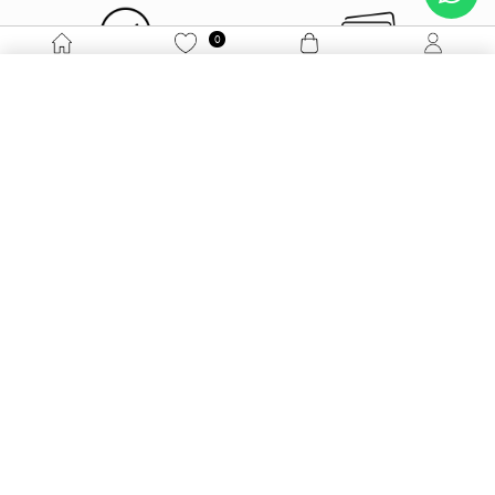
0
Anasayfa
Favorilerim
Sepetim
Üye Girişi
Orijinal Ürün Garantisi
Peşin Fiyatına 3 Taksit
E-bültenimize kayıt olun!
Gönder