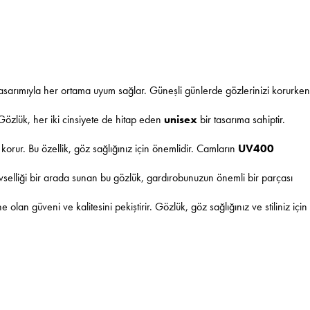
 tasarımıyla her ortama uyum sağlar. Güneşli günlerde gözlerinizi korurken
 Gözlük, her iki cinsiyete de hitap eden
unisex
bir tasarıma sahiptir.
 korur. Bu özellik, göz sağlığınız için önemlidir. Camların
UV400
evselliği bir arada sunan bu gözlük, gardırobunuzun önemli bir parçası
lan güveni ve kalitesini pekiştirir. Gözlük, göz sağlığınız ve stiliniz için