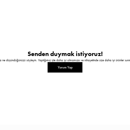
Senden duymak istiyoruz!
a ne düşündüğünüzü söyleyin. Yaptığımız işte daha iyi olmamıza ve nihayetinde size daha iyi ürünler sun
Yorum Yap