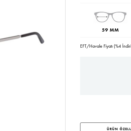
59 MM
EFT/Havale Fiyatı (%4 İndir
ÜRÜN ÖZELL