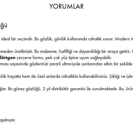
YORUMLAR
üğü
n ideal bir seçimdir. Bu gözlük, günlük kullanımda rahatlık sunar. Modern
eden üretilmiştir. Bu malzeme, hafifliği ve dayanıklılığı bir araya getirir.
dörtgen
çerçeve formu, pek çok yüz tipine uyum sağlayabilir.
ası sayesinde gözlerinizi zararlı ultraviyole ışınlarından etkin bir şekilde
k hayatta hem de özel anlarda rahatlıkla kullanabilirsiniz. Şıklığı ve işl
Bu güneş gözlüğü, 2 yıl distribütör garantisi ile sunulmaktadır. Bu, ürüne o
ılmıştır.