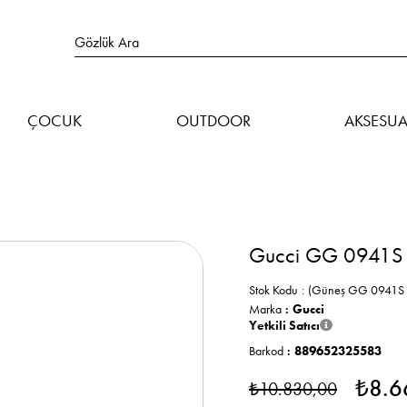
ÇOCUK
OUTDOOR
AKSESUA
Gucci GG 0941S 
Stok Kodu
(Güneş GG 0941S
Marka
:
Gucci
Yetkili Satıcı
Barkod
:
889652325583
₺8.6
₺10.830,00