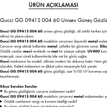
ÜRÜN AÇIKLAMASI
Gucci GG 0941S 004 60 Unisex Güneş Gözl
Gucci GG 0941S 004 60
unisex güneş gözlüğü, stil sahibi herkes içi
stilinizi ön plana çıkarır.
Gucci GG 0941S 004 60
modelinin çerçevesi dayanıklı
metal
malzem
Çerçeve rengi olarak kullanılan
metal
, sofistike bir görünüm sunar.
Dik
Gözlük camları
mavi
renktedir ve
mat
bir yüzeye sahiptir.
UV400
korum
materyali, uzun süreli kullanımlarda bile net bir görüş sağlar.
Gucci
markasının bu modeli, stilinize modern bir dokunuş katar. Hem günlü
olacaktır. Kaliteli malzemesi ve dikkat çekici tasarımıyla fark yaratır.
Gucci GG 0941S 004 60
güneş gözlüğü, size %100 UV koruması sağlar. 
tasarlanmıştır.
Sıkça Sorulan Sorular
Bu güneş gözlüğünün çerçeve malzemesi nedir?
Gucci GG 0941S 004 60
modelinin çerçevesi
metal
malzemeden yap
Gözlük camlarının rengi ve koruma özelliği nedir?
Bu güneş gözlüğü hangi yüz tiplerine uygundur?