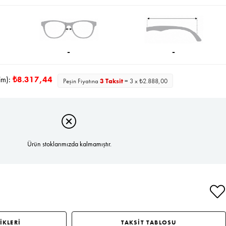
İndirim
-
-
im):
₺8.317,44
Peşin Fiyatına
3 Taksit
= 3 x ₺2.888,00
Ürün stoklarımızda kalmamıştır.
İKLERİ
TAKSİT TABLOSU