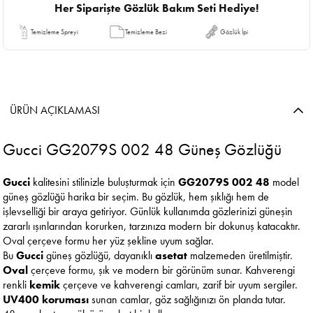
Her Siparişte Gözlük Bakım Seti Hediye!
Temizleme Spreyi
Temizleme Bezi
Gözlük İpi
ÜRÜN AÇIKLAMASI
Gucci GG2079S 002 48 Güneş Gözlüğü
Gucci
kalitesini stilinizle buluşturmak için
GG2079S 002 48
model
güneş gözlüğü harika bir seçim. Bu gözlük, hem şıklığı hem de
işlevselliği bir araya getiriyor. Günlük kullanımda gözlerinizi güneşin
zararlı ışınlarından korurken, tarzınıza modern bir dokunuş katacaktır.
Oval çerçeve formu her yüz şekline uyum sağlar.
Bu
Gucci
güneş gözlüğü, dayanıklı
asetat
malzemeden üretilmiştir.
Oval
çerçeve formu, şık ve modern bir görünüm sunar. Kahverengi
renkli
kemik
çerçeve ve kahverengi camları, zarif bir uyum sergiler.
UV400 koruması
sunan camlar, göz sağlığınızı ön planda tutar.