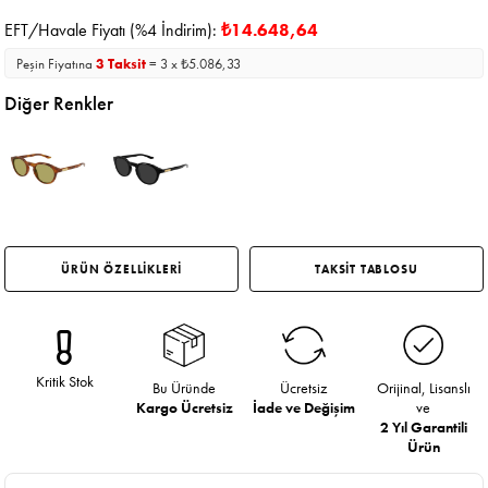
EFT/Havale Fiyatı (%4 İndirim):
₺14.648,64
Peşin Fiyatına
3 Taksit
= 3 x ₺5.086,33
Diğer Renkler
ÜRÜN ÖZELLİKLERİ
TAKSİT TABLOSU
Kritik Stok
Bu Üründe
Ücretsiz
Orijinal, Lisanslı
Kargo Ücretsiz
İade ve Değişim
ve
2 Yıl Garantili
Ürün