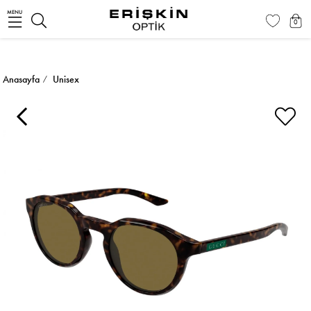
MENU
0
Anasayfa
Unisex