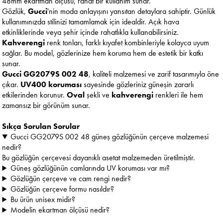
48mm ekartman ölçüsü, rahat bir kullanım sunar.
Gözlük,
Gucci
'nin moda anlayışını yansıtan detaylara sahiptir. Günlük
kullanımınızda stilinizi tamamlamak için idealdir. Açık hava
etkinliklerinde veya şehir içinde rahatlıkla kullanabilirsiniz.
Kahverengi
renk tonları, farklı kıyafet kombinleriyle kolayca uyum
sağlar. Bu model, gözlerinize hem koruma hem de estetik bir katkı
sunar.
Gucci GG2079S 002 48
, kaliteli malzemesi ve zarif tasarımıyla öne
çıkar.
UV400 koruması
sayesinde gözleriniz güneşin zararlı
etkilerinden korunur.
Oval
şekli ve
kahverengi
renkleri ile hem
zamansız bir görünüm sunar.
Sıkça Sorulan Sorular
Gucci GG2079S 002 48 güneş gözlüğünün çerçeve malzemesi
nedir?
Bu gözlüğün çerçevesi dayanıklı asetat malzemeden üretilmiştir.
Güneş gözlüğünün camlarında UV koruması var mı?
Gözlüğün çerçeve ve cam rengi nedir?
Gözlüğün çerçeve formu nasıldır?
Bu ürün unisex midir?
Modelin ekartman ölçüsü nedir?