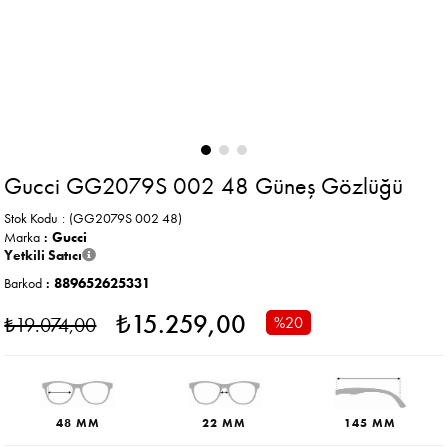
Gucci GG2079S 002 48 Güneş Gözlüğü
Stok Kodu
(GG2079S 002 48)
Marka
:
Gucci
Yetkili Satıcı
Barkod
:
889652625331
₺15.259,00
₺19.074,00
%
20
İndirim
48 MM
22 MM
145 MM