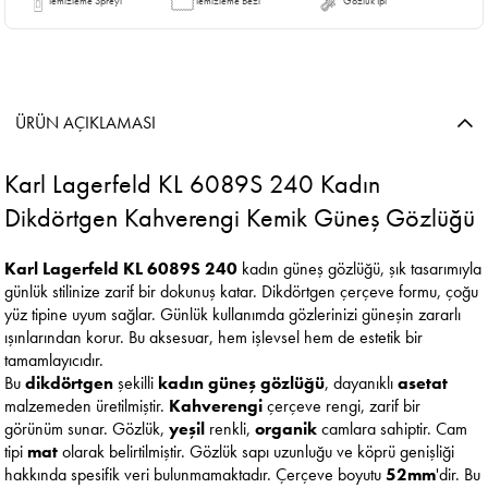
Temizleme Spreyi
Temizleme Bezi
Gözlük İpi
ÜRÜN AÇIKLAMASI
Karl Lagerfeld KL 6089S 240 Kadın
Dikdörtgen Kahverengi Kemik Güneş Gözlüğü
Karl Lagerfeld KL 6089S 240
kadın güneş gözlüğü, şık tasarımıyla
günlük stilinize zarif bir dokunuş katar. Dikdörtgen çerçeve formu, çoğu
yüz tipine uyum sağlar. Günlük kullanımda gözlerinizi güneşin zararlı
ışınlarından korur. Bu aksesuar, hem işlevsel hem de estetik bir
tamamlayıcıdır.
Bu
dikdörtgen
şekilli
kadın güneş gözlüğü
, dayanıklı
asetat
malzemeden üretilmiştir.
Kahverengi
çerçeve rengi, zarif bir
görünüm sunar. Gözlük,
yeşil
renkli,
organik
camlara sahiptir. Cam
tipi
mat
olarak belirtilmiştir. Gözlük sapı uzunluğu ve köprü genişliği
hakkında spesifik veri bulunmamaktadır. Çerçeve boyutu
52mm
'dir. Bu