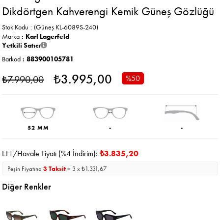
Dikdörtgen Kahverengi Kemik Güneş Gözlüğü
Stok Kodu
(Güneş KL-6089S-240)
Marka
:
Karl Lagerfeld
Yetkili Satıcı
Barkod
:
883900105781
₺3.995,00
₺7.990,00
%
50
İndirim
52 MM
-
-
EFT/Havale Fiyatı (%4 İndirim):
₺3.835,20
Peşin Fiyatına
3 Taksit
= 3 x ₺1.331,67
Diğer Renkler