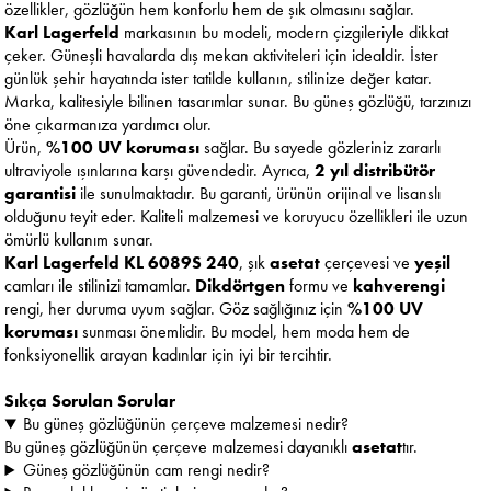
özellikler, gözlüğün hem konforlu hem de şık olmasını sağlar.
Karl Lagerfeld
markasının bu modeli, modern çizgileriyle dikkat
çeker. Güneşli havalarda dış mekan aktiviteleri için idealdir. İster
günlük şehir hayatında ister tatilde kullanın, stilinize değer katar.
Marka, kalitesiyle bilinen tasarımlar sunar. Bu güneş gözlüğü, tarzınızı
öne çıkarmanıza yardımcı olur.
Ürün,
%100 UV koruması
sağlar. Bu sayede gözleriniz zararlı
ultraviyole ışınlarına karşı güvendedir. Ayrıca,
2 yıl distribütör
garantisi
ile sunulmaktadır. Bu garanti, ürünün orijinal ve lisanslı
olduğunu teyit eder. Kaliteli malzemesi ve koruyucu özellikleri ile uzun
ömürlü kullanım sunar.
Karl Lagerfeld KL 6089S 240
, şık
asetat
çerçevesi ve
yeşil
camları ile stilinizi tamamlar.
Dikdörtgen
formu ve
kahverengi
rengi, her duruma uyum sağlar. Göz sağlığınız için
%100 UV
koruması
sunması önemlidir. Bu model, hem moda hem de
fonksiyonellik arayan kadınlar için iyi bir tercihtir.
Sıkça Sorulan Sorular
Bu güneş gözlüğünün çerçeve malzemesi nedir?
Bu güneş gözlüğünün çerçeve malzemesi dayanıklı
asetat
tır.
Güneş gözlüğünün cam rengi nedir?