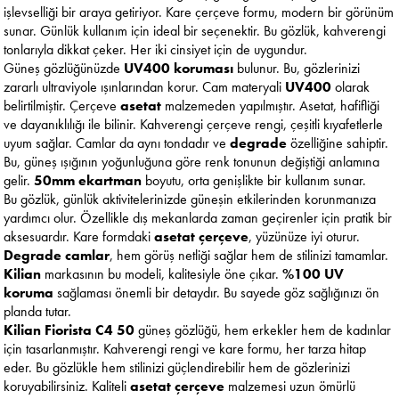
işlevselliği bir araya getiriyor. Kare çerçeve formu, modern bir görünüm
sunar. Günlük kullanım için ideal bir seçenektir. Bu gözlük, kahverengi
tonlarıyla dikkat çeker. Her iki cinsiyet için de uygundur.
Güneş gözlüğünüzde
UV400 koruması
bulunur. Bu, gözlerinizi
zararlı ultraviyole ışınlarından korur. Cam materyali
UV400
olarak
belirtilmiştir. Çerçeve
asetat
malzemeden yapılmıştır. Asetat, hafifliği
ve dayanıklılığı ile bilinir. Kahverengi çerçeve rengi, çeşitli kıyafetlerle
uyum sağlar. Camlar da aynı tondadır ve
degrade
özelliğine sahiptir.
Bu, güneş ışığının yoğunluğuna göre renk tonunun değiştiği anlamına
gelir.
50mm ekartman
boyutu, orta genişlikte bir kullanım sunar.
Bu gözlük, günlük aktivitelerinizde güneşin etkilerinden korunmanıza
yardımcı olur. Özellikle dış mekanlarda zaman geçirenler için pratik bir
aksesuardır. Kare formdaki
asetat çerçeve
, yüzünüze iyi oturur.
Degrade camlar
, hem görüş netliği sağlar hem de stilinizi tamamlar.
Kilian
markasının bu modeli, kalitesiyle öne çıkar.
%100 UV
koruma
sağlaması önemli bir detaydır. Bu sayede göz sağlığınızı ön
planda tutar.
Kilian Fiorista C4 50
güneş gözlüğü, hem erkekler hem de kadınlar
için tasarlanmıştır. Kahverengi rengi ve kare formu, her tarza hitap
eder. Bu gözlükle hem stilinizi güçlendirebilir hem de gözlerinizi
koruyabilirsiniz. Kaliteli
asetat çerçeve
malzemesi uzun ömürlü