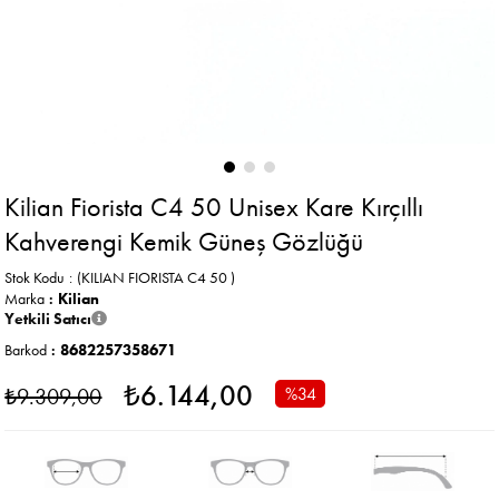
Kilian Fiorista C4 50 Unisex Kare Kırçıllı
Kahverengi Kemik Güneş Gözlüğü
Stok Kodu
(KILIAN FIORISTA C4 50 )
Marka
:
Kilian
Yetkili Satıcı
Barkod
:
8682257358671
₺6.144,00
₺9.309,00
%
34
İndirim