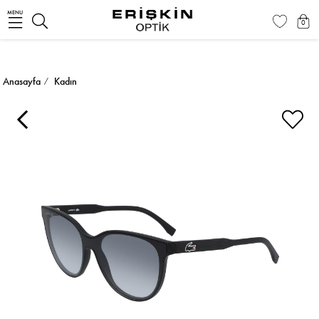
MENU
0
Anasayfa
Kadın