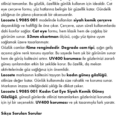
stilinizi tamamlar. Bu gözlük, özellikle günlük kullanım için idealdir. Cat
eye çerçeve formu, yüz hatlarına belirgin bir güzellik katar. Gündelik
şıklığınızı ön plana çıkaracak bir aksesuardır.
Lacoste L 908S 001
modelinde kullanılan
siyah kemik çerçeve
dayanıklılığı ve hafifliği ile öne çıkar. Çerçeve, uzun süreli kullanımlarda
dahi konfor sağlar.
Cat eye
formu, hem klasik hem de çağdaş bir
görünüm sunar.
53mm ekartman
ölçüsü, çoğu yüz tipine uyum
sağlamak üzere tasarlanmıştır.
Gözlük camları
füme rengindedir
.
Degrade cam tipi
, ışığın geliş
açısına göre renk tonunu ayarlar. Bu sayede hem şık bir görünüm sunar
hem de görüş kalitesini artırır.
UV400 koruması
ile gözlerinizi zararlı
güneş ışınlarından etkin bir şekilde korur. Bu özellik, dış mekan
aktivitelerinde göz sağlığınız için önemlidir.
Lacoste
markasının kalitesini taşıyan bu
kadın güneş gözlüğü
,
stilinize değer katar. Günlük kullanımda size rahatlık ve koruma sunar.
Markanın imzası niteliğindeki şıklığı ile dikkat çeker.
Lacoste L 908S 001 Kadın Cat Eye Siyah Kemik Güneş
Gözlüğü
, güneşli günlerde stilinizi tamamlarken gözlerinizi korumak
için iyi bir seçenektir.
UV400 koruması
ve şık tasarımıyla fark yaratır.
Sıkça Sorulan Sorular