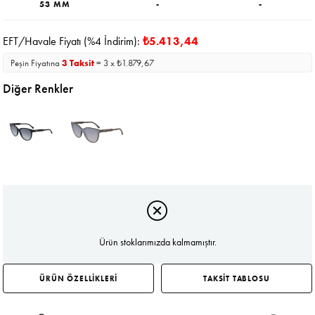
53 MM
-
-
EFT/Havale Fiyatı (%4 İndirim):
₺5.413,44
Peşin Fiyatına
3 Taksit
= 3 x ₺1.879,67
Diğer Renkler
Ürün stoklarımızda kalmamıştır.
ÜRÜN ÖZELLİKLERİ
TAKSİT TABLOSU