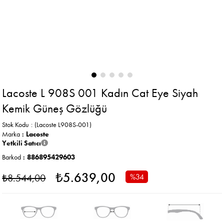
Lacoste L 908S 001 Kadın Cat Eye Siyah
Kemik Güneş Gözlüğü
Stok Kodu
(Lacoste L908S-001)
Marka
:
Lacoste
Yetkili Satıcı
Barkod
:
886895429603
₺5.639,00
₺8.544,00
%
34
İndirim