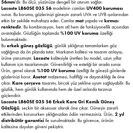
56mm
'dir. Bu ölçü, yüzünüze dengeli bir oturum sağlar.
Lacoste L860SE 035 56
modelinin camları
UV400 koruması
sunar. Bu koruma, gözlerinizi güneşin zararlı UVA ve UVB ışınlarından
etkin bir şekilde muhafaza eder. Camlar
mat
yapıda ve
kırmızı
renktedir
. Bu kombinasyon, hem stil hem de fonksiyonellik açısından
avantajlıdır. Gözlüğün toplamda
%100 UV koruma
özelliği
bulunmaktadır.
Bu
erkek güneş gözlüğü
, günlük şıklığınızı tamamlarken göz
sağlığınızı da ön planda tutar. Markanın kalitesi ve tasarım anlayışı,
ürüne yansımıştır.
Lacoste
kalitesiyle üretilen bu model, uzun yıllar
kullanım için tasarlanmıştır. Güvenilirliği ve estetiği bir arada sunar.
Ürün, genel olarak
%100 UV koruma
özelliği ile güneşli günlerde
gözlerinizi korur.
Asetat
malzemesi, hafifliği ve dayanıklılığı ile öne
çıkar.
Kare çerçeve
tasarımı, birçok yüz şekline uyum sağlayabilir. Bu
gözlük, hem günlük kullanımda hem de özel anlarda tarzınızı
güçlendirir.
Lacoste L860SE 035 56 Erkek Kare Gri Kemik Güneş
Gözlüğü
, seçkin bir aksesuar olarak öne çıkar. Güneşin zararlı
etkilerinden korunurken şıklığınızdan ödün vermezsiniz. Ürün,
2 yıl
distribütör garantisi
ile sunulmaktadır. Bu güvence, ürünün
kalitesine duyulan güveni pekiştirir.