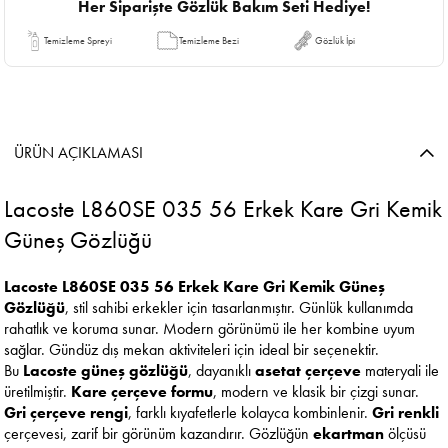
Her Siparişte Gözlük Bakım Seti Hediye!
Temizleme Spreyi
Temizleme Bezi
Gözlük İpi
ÜRÜN AÇIKLAMASI
Lacoste L860SE 035 56 Erkek Kare Gri Kemik
Güneş Gözlüğü
Lacoste L860SE 035 56 Erkek Kare Gri Kemik Güneş
Gözlüğü
, stil sahibi erkekler için tasarlanmıştır. Günlük kullanımda
rahatlık ve koruma sunar. Modern görünümü ile her kombine uyum
sağlar. Gündüz dış mekan aktiviteleri için ideal bir seçenektir.
Bu
Lacoste güneş gözlüğü
, dayanıklı
asetat çerçeve
materyali ile
üretilmiştir.
Kare çerçeve formu
, modern ve klasik bir çizgi sunar.
Gri çerçeve rengi
, farklı kıyafetlerle kolayca kombinlenir.
Gri renkli
çerçevesi, zarif bir görünüm kazandırır. Gözlüğün
ekartman
ölçüsü