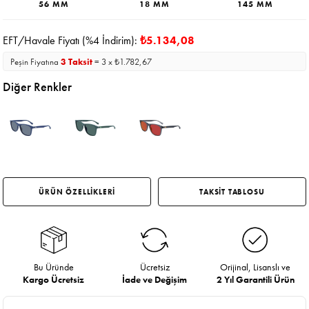
56 MM
18 MM
145 MM
EFT/Havale Fiyatı (%4 İndirim):
₺5.134,08
Peşin Fiyatına
3 Taksit
= 3 x ₺1.782,67
Diğer Renkler
ÜRÜN ÖZELLİKLERİ
TAKSİT TABLOSU
Bu Üründe
Ücretsiz
Orijinal, Lisanslı ve
Kargo Ücretsiz
İade ve Değişim
2 Yıl Garantili Ürün