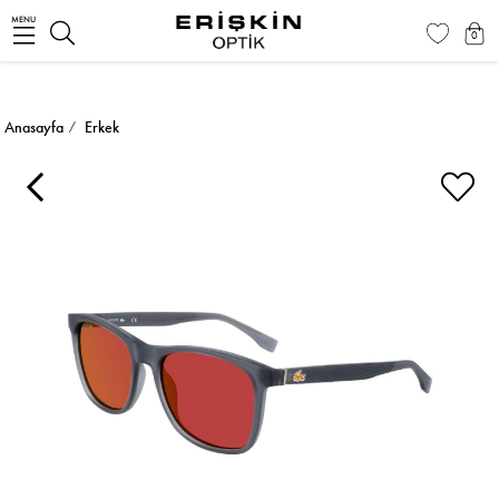
MENU
0
Anasayfa
Erkek