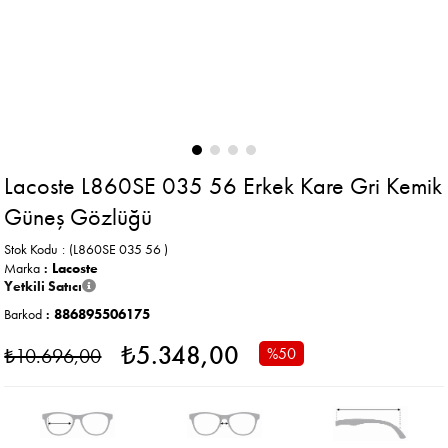
Lacoste L860SE 035 56 Erkek Kare Gri Kemik
Güneş Gözlüğü
Stok Kodu
(L860SE 035 56 )
Marka
:
Lacoste
Yetkili Satıcı
Barkod
:
886895506175
₺5.348,00
₺10.696,00
%
50
İndirim