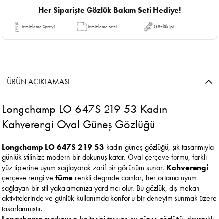
Her Siparişte Gözlük Bakım Seti Hediye!
Temizleme Spreyi
Temizleme Bezi
Gözlük İpi
ÜRÜN AÇIKLAMASI
Longchamp LO 647S 219 53 Kadın
Kahverengi Oval Güneş Gözlüğü
Longchamp LO 647S 219 53
kadın güneş gözlüğü, şık tasarımıyla
günlük stilinize modern bir dokunuş katar. Oval çerçeve formu, farklı
yüz tiplerine uyum sağlayarak zarif bir görünüm sunar.
Kahverengi
çerçeve rengi ve
füme
renkli degrade camlar, her ortama uyum
sağlayan bir stil yakalamanıza yardımcı olur. Bu gözlük, dış mekan
aktivitelerinde ve günlük kullanımda konforlu bir deneyim sunmak üzere
tasarlanmıştır.
Longchamp
markasının kalitesini taşıyan bu güneş gözlüğü, dayanıklı