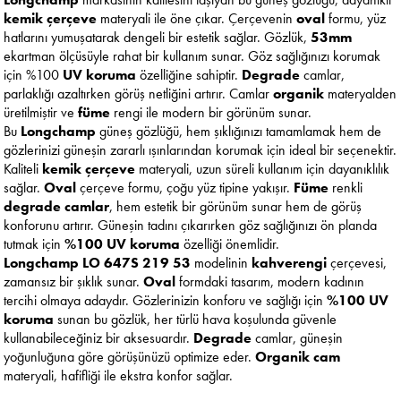
kemik çerçeve
materyali ile öne çıkar. Çerçevenin
oval
formu, yüz
hatlarını yumuşatarak dengeli bir estetik sağlar. Gözlük,
53mm
ekartman ölçüsüyle rahat bir kullanım sunar. Göz sağlığınızı korumak
için %100
UV koruma
özelliğine sahiptir.
Degrade
camlar,
parlaklığı azaltırken görüş netliğini artırır. Camlar
organik
materyalden
üretilmiştir ve
füme
rengi ile modern bir görünüm sunar.
Bu
Longchamp
güneş gözlüğü, hem şıklığınızı tamamlamak hem de
gözlerinizi güneşin zararlı ışınlarından korumak için ideal bir seçenektir.
Kaliteli
kemik çerçeve
materyali, uzun süreli kullanım için dayanıklılık
sağlar.
Oval
çerçeve formu, çoğu yüz tipine yakışır.
Füme
renkli
degrade camlar
, hem estetik bir görünüm sunar hem de görüş
konforunu artırır. Güneşin tadını çıkarırken göz sağlığınızı ön planda
tutmak için
%100 UV koruma
özelliği önemlidir.
Longchamp LO 647S 219 53
modelinin
kahverengi
çerçevesi,
zamansız bir şıklık sunar.
Oval
formdaki tasarım, modern kadının
tercihi olmaya adaydır. Gözlerinizin konforu ve sağlığı için
%100 UV
koruma
sunan bu gözlük, her türlü hava koşulunda güvenle
kullanabileceğiniz bir aksesuardır.
Degrade
camlar, güneşin
yoğunluğuna göre görüşünüzü optimize eder.
Organik cam
materyali, hafifliği ile ekstra konfor sağlar.