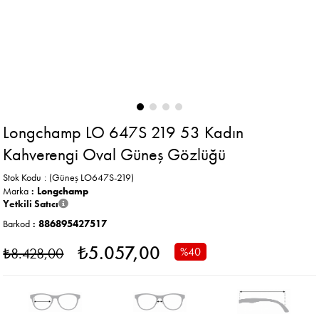
Longchamp LO 647S 219 53 Kadın
Kahverengi Oval Güneş Gözlüğü
Stok Kodu
(Güneş LO647S-219)
Marka
:
Longchamp
Yetkili Satıcı
Barkod
:
886895427517
₺5.057,00
₺8.428,00
%
40
İndirim