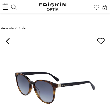
MENU
0
Anasayfa
Kadın