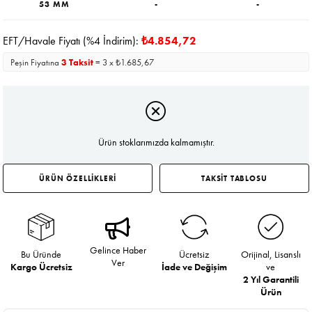
53 MM
-
-
EFT/Havale Fiyatı (%4 İndirim):
₺4.854,72
Peşin Fiyatına
3 Taksit
= 3 x ₺1.685,67
Ürün stoklarımızda kalmamıştır.
ÜRÜN ÖZELLİKLERİ
TAKSİT TABLOSU
Gelince Haber
Bu Üründe
Ücretsiz
Orijinal, Lisanslı
Ver
Kargo Ücretsiz
İade ve Değişim
ve
2 Yıl Garantili
Ürün