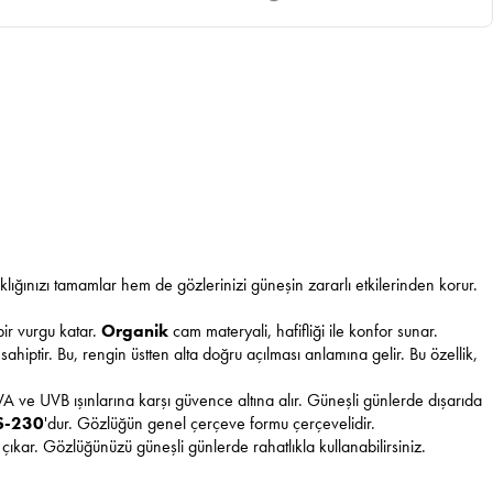
klığınızı tamamlar hem de gözlerinizi güneşin zararlı etkilerinden korur.
bir vurgu katar.
Organik
cam materyali, hafifliği ile konfor sunar.
sahiptir. Bu, rengin üstten alta doğru açılması anlamına gelir. Bu özellik,
VA ve UVB ışınlarına karşı güvence altına alır. Güneşli günlerde dışarıda
S-230
'dur. Gözlüğün genel çerçeve formu çerçevelidir.
 çıkar. Gözlüğünüzü güneşli günlerde rahatlıkla kullanabilirsiniz.