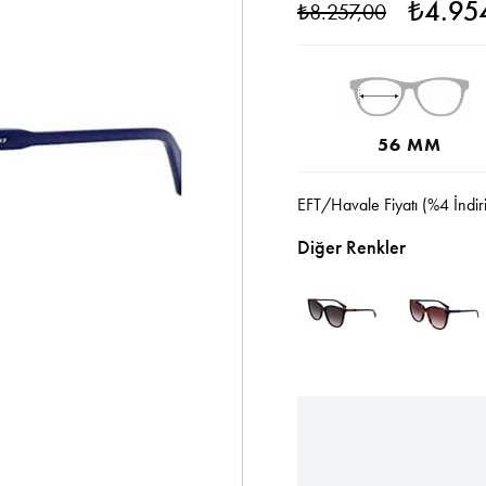
₺4.95
₺8.257,00
56 MM
EFT/Havale Fiyatı (%4 İndir
Diğer Renkler