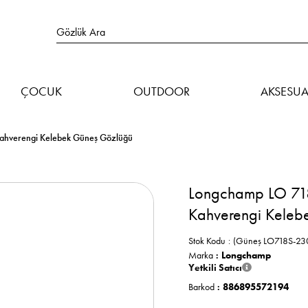
ÇOCUK
OUTDOOR
AKSESUA
ahverengi Kelebek Güneş Gözlüğü
Longchamp LO 71
Kahverengi Keleb
Stok Kodu
(Güneş LO718S-23
Marka
:
Longchamp
Yetkili Satıcı
Barkod
:
886895572194