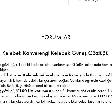
YORUMLAR
 Kelebek Kahverengi Kelebek Güneş Gözlüğü
gözlüğü, stil sahibi kadınlar için tasarlanmıştır. Günlük kullanımda hem şı
iptir.
a dikkat çeker.
Kelebek
şeklindeki çerçeve formu, yüz hatlarınıza zarif 
yanıklılık hem de estetik bir görünüm sağlar. Camlar
degrade
özelliğe 
ir. Bu ölçü, yüzünüze ideal bir oturum sağlar.
ş gözlüğü,
%100 UV koruması
sunar. Bu koruma, gözlerinizi zararlı U
kasının kalitesini ve tasarım anlayışını yansıtır. Model numarası
LO718
z şık bir aksesuardır. Kaliteli malzemesi ve dikkat çekici tasarımı ile öne