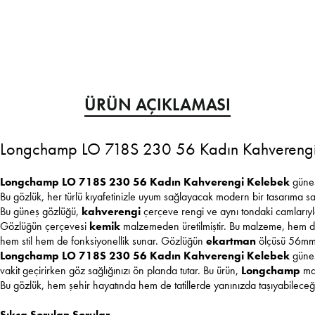
ÜRÜN AÇIKLAMASI
Longchamp LO 718S 230 56 Kadın Kahverengi
Longchamp LO 718S 230 56 Kadın Kahverengi Kelebek
güneş 
Bu gözlük, her türlü kıyafetinizle uyum sağlayacak modern bir tasarıma sah
Bu güneş gözlüğü,
kahverengi
çerçeve rengi ve aynı tondaki camlarıyl
Gözlüğün çerçevesi
kemik
malzemeden üretilmiştir. Bu malzeme, hem da
hem stil hem de fonksiyonellik sunar. Gözlüğün
ekartman
ölçüsü 56mm'd
Longchamp LO 718S 230 56 Kadın Kahverengi Kelebek
güne
vakit geçirirken göz sağlığınızı ön planda tutar. Bu ürün,
Longchamp
mar
Bu gözlük, hem şehir hayatında hem de tatillerde yanınızda taşıyabileceğini
Sıkça Sorulan Sorular