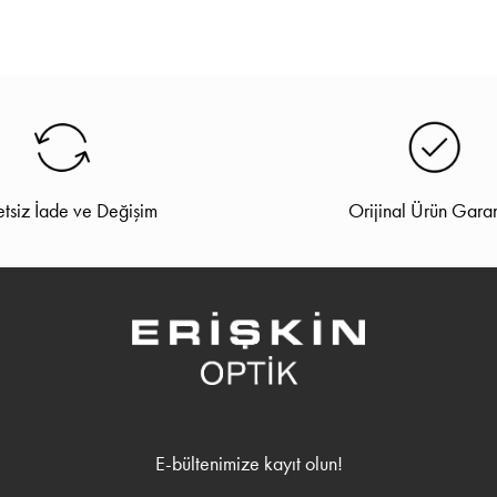
tsiz İade ve Değişim
Orijinal Ürün Garan
E-bültenimize kayıt olun!