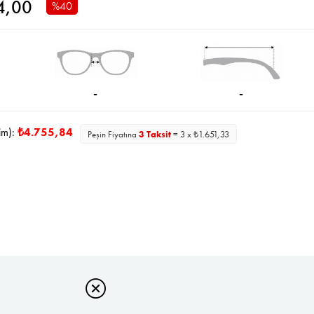
4,00
%
40
İndirim
-
-
im):
₺4.755,84
Peşin Fiyatına
3 Taksit
= 3 x ₺1.651,33