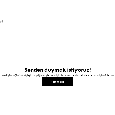
ır?
Senden duymak istiyoruz!
a ne düşündüğünüzü söyleyin. Yaptığımız işte daha iyi olmamıza ve nihayetinde size daha iyi ürünler sun
Yorum Yap