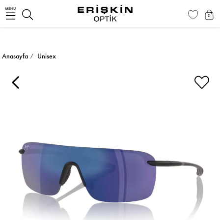
MENU
0
Anasayfa
Unisex