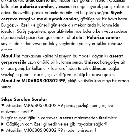
dikkat çeker.
Blok cam
formu, modern bir görünüm sunar. Gözlükte
kullanılan
polarize camlar
, yansımaları engelleyerek görüş kalitesini
artırır. Bu özellik, parlak ortamlarda bile net bir görüş sağlar.
Siyah
çerçeve rengi
ve
mavi aynalı camlar
, gözlüğe şık bir hava katar.
Bu gözlük, özellikle güneşli günlerde dış mekanlarda kullanım için
idealdir. Sürüş yaparken, spor aktivitelerinde bulunurken veya sadece
dışarıda vakit geçirirken gözlerinizi rahat ettirir.
Polarize camlar
sayesinde sudan veya parlak yüzeylerden yansıyan ışıklar rahatsız
etmez.
Maui Jim
markasının kalitesini taşıyan bu model, dayanıklı
asetat
çerçevesi
ile uzun ömürlü bir kullanım sunar.
Unisex
kategoriye ait
olması, geniş bir kullanıcı kitlesi tarafından tercih edilmesini sağlar.
Gözlüğün genel tasarımı, işlevselliği ve estetiği bir araya getirir.
Maui Jim MJ0680S 00302 99
, şıklığı ve üstün korumayı bir arada
sunar.
Sıkça Sorulan Sorular
Maui Jim MJ0680S 00302 99 güneş gözlüğünün çerçeve
malzemesi nedir?
Bu güneş gözlüğünün çerçevesi
asetat
malzemeden üretilmiştir.
Gözlüğün cam özelliği nedir ve ne gibi faydalar sağlar?
Maui Jim MJ0680S 00302 99 modeli unisex mi?