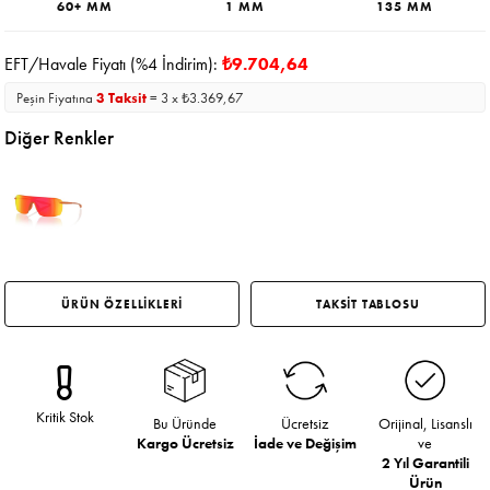
60+ MM
1 MM
135 MM
EFT/Havale Fiyatı (%4 İndirim):
₺9.704,64
Peşin Fiyatına
3 Taksit
= 3 x ₺3.369,67
Diğer Renkler
ÜRÜN ÖZELLİKLERİ
TAKSİT TABLOSU
Kritik Stok
Bu Üründe
Ücretsiz
Orijinal, Lisanslı
Kargo Ücretsiz
İade ve Değişim
ve
2 Yıl Garantili
Ürün