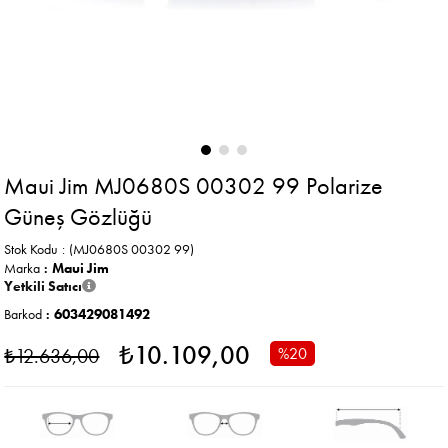
Maui Jim MJ0680S 00302 99 Polarize
Güneş Gözlüğü
Stok Kodu
(MJ0680S 00302 99)
Marka
:
Maui Jim
Yetkili Satıcı
Barkod
:
603429081492
₺10.109,00
₺12.636,00
%
20
İndirim