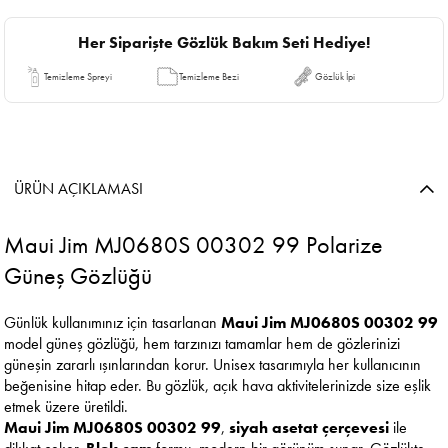
Her Siparişte Gözlük Bakım Seti Hediye!
Temizleme Spreyi
Temizleme Bezi
Gözlük İpi
ÜRÜN AÇIKLAMASI
Maui Jim MJ0680S 00302 99 Polarize
Güneş Gözlüğü
Günlük kullanımınız için tasarlanan
Maui Jim MJ0680S 00302 99
model güneş gözlüğü, hem tarzınızı tamamlar hem de gözlerinizi
güneşin zararlı ışınlarından korur. Unisex tasarımıyla her kullanıcının
beğenisine hitap eder. Bu gözlük, açık hava aktivitelerinizde size eşlik
etmek üzere üretildi.
Maui Jim MJ0680S 00302 99
,
siyah asetat çerçevesi
ile