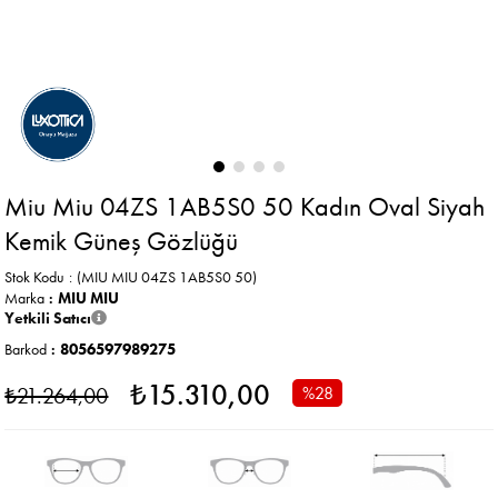
Miu Miu 04ZS 1AB5S0 50 Kadın Oval Siyah
Kemik Güneş Gözlüğü
Stok Kodu
(MIU MIU 04ZS 1AB5S0 50)
Marka
:
MIU MIU
Yetkili Satıcı
Barkod
:
8056597989275
₺15.310,00
₺21.264,00
%
28
İndirim