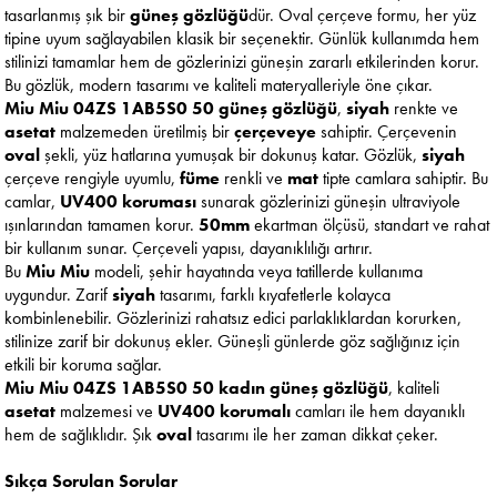
tasarlanmış şık bir
güneş gözlüğü
dür. Oval çerçeve formu, her yüz
tipine uyum sağlayabilen klasik bir seçenektir. Günlük kullanımda hem
stilinizi tamamlar hem de gözlerinizi güneşin zararlı etkilerinden korur.
Bu gözlük, modern tasarımı ve kaliteli materyalleriyle öne çıkar.
Miu Miu
04ZS 1AB5S0 50
güneş gözlüğü
,
siyah
renkte ve
asetat
malzemeden üretilmiş bir
çerçeveye
sahiptir. Çerçevenin
oval
şekli, yüz hatlarına yumuşak bir dokunuş katar. Gözlük,
siyah
çerçeve rengiyle uyumlu,
füme
renkli ve
mat
tipte camlara sahiptir. Bu
camlar,
UV400 koruması
sunarak gözlerinizi güneşin ultraviyole
ışınlarından tamamen korur.
50mm
ekartman ölçüsü, standart ve rahat
bir kullanım sunar. Çerçeveli yapısı, dayanıklılığı artırır.
Bu
Miu Miu
modeli, şehir hayatında veya tatillerde kullanıma
uygundur. Zarif
siyah
tasarımı, farklı kıyafetlerle kolayca
kombinlenebilir. Gözlerinizi rahatsız edici parlaklıklardan korurken,
stilinize zarif bir dokunuş ekler. Güneşli günlerde göz sağlığınız için
etkili bir koruma sağlar.
Miu Miu 04ZS 1AB5S0 50
kadın güneş gözlüğü
, kaliteli
asetat
malzemesi ve
UV400 korumalı
camları ile hem dayanıklı
hem de sağlıklıdır. Şık
oval
tasarımı ile her zaman dikkat çeker.
Sıkça Sorulan Sorular