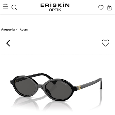
MENU
0
Anasayfa
Kadın