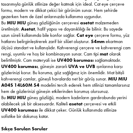
tasarımıyla günlük stilinize değer katmak için ideal. Cat eye çerçeve
formu, modern ve dikkat çekici bir görünüm sunar. Hem şehirde
gezerken hem de özel anlarınızda kullanıma uygundur.
Bu
MIU MIU
güneş gözlüğünün çerçevesi
asetat
malzemeden
üretilmiştir.
Asetat
, hafif yapısı ve dayanıklılığı ile bilinir. Bu sayede
uzun süreli kullanımda bile konfor sağlar.
Cat eye
çerçeve formu, yüz
hatlarını belirginleştirerek zarif bir silüet oluşturur.
54mm
ekartman
ölçüsü standart ve kullanışlıdır. Kahverengi çerçeve ve kahverengi cam
rengi, uyumlu ve hoş bir kombinasyon sunar. Cam tipi
mat
olarak
belirtilmiştir. Cam materyali ise
UV400 koruması
sağlamaktadır.
UV400 koruması
, güneşin zararlı
UVA ve UVB
ışınlarına karşı
gözlerinizi korur. Bu koruma, göz sağlığınız için önemlidir. Mat bitişli
kahverengi camlar, güneşli havalarda net bir görüş sunar.
MIU MIU
A04S 14L60M 54
modelini tercih ederek hem stilinizi tamamlarsınız
hem de gözlerinizi güneşin etkilerinden korumuş olursunuz.
Bu
MIU MIU
güneş gözlüğü, modern kadınların gardırobunda yerini
alabilecek şık bir aksesuardır. Kaliteli
asetat
çerçevesi ve etkili
UV400 koruması
ile dikkat çeker. Günlük kullanımda stilinize
sofistike bir dokunuş katar.
Sıkça Sorulan Sorular