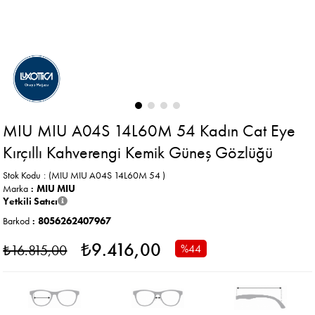
MIU MIU A04S 14L60M 54 Kadın Cat Eye
Kırçıllı Kahverengi Kemik Güneş Gözlüğü
Stok Kodu
(MIU MIU A04S 14L60M 54 )
Marka
:
MIU MIU
Yetkili Satıcı
Barkod
:
8056262407967
₺9.416,00
₺16.815,00
%
44
İndirim