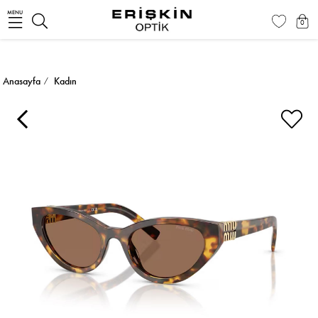
MENU
0
Anasayfa
Kadın