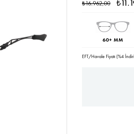
₺11.
₺16.962,00
60+ MM
EFT/Havale Fiyatı (%4 İndir