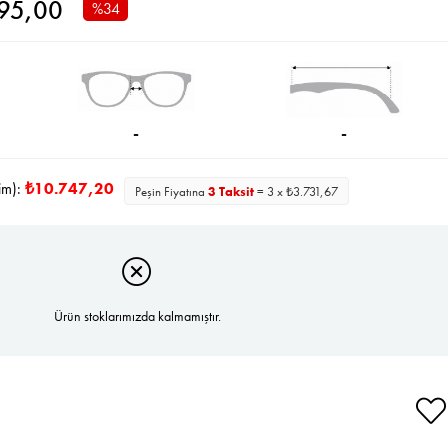
195,00
%
34
İndirim
-
-
im):
₺10.747,20
Peşin Fiyatına
3 Taksit
= 3 x ₺3.731,67
Ürün stoklarımızda kalmamıştır.