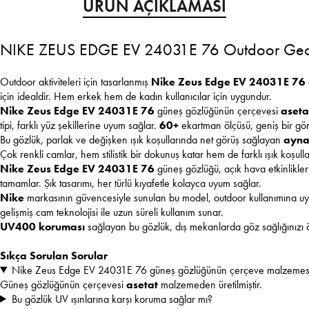
ÜRÜN AÇIKLAMASI
NIKE ZEUS EDGE EV 24031E 76 Outdoor Geom
Outdoor aktiviteleri için tasarlanmış
Nike Zeus Edge EV 24031E 76
için idealdir. Hem erkek hem de kadın kullanıcılar için uygundur.
Nike Zeus Edge EV 24031E 76
güneş gözlüğünün çerçevesi
aseta
tipi, farklı yüz şekillerine uyum sağlar.
60+
ekartman ölçüsü, geniş bir gör
Bu gözlük, parlak ve değişken ışık koşullarında net görüş sağlayan
ayna
Çok renkli camlar, hem stilistik bir dokunuş katar hem de farklı ışık koşull
Nike Zeus Edge EV 24031E 76
güneş gözlüğü, açık hava etkinlikler
tamamlar. Şık tasarımı, her türlü kıyafetle kolayca uyum sağlar.
Nike
markasının güvencesiyle sunulan bu model, outdoor kullanımına uy
gelişmiş cam teknolojisi ile uzun süreli kullanım sunar.
UV400 koruması
sağlayan bu gözlük, dış mekanlarda göz sağlığınızı
Sıkça Sorulan Sorular
Nike Zeus Edge EV 24031E 76 güneş gözlüğünün çerçeve malzemesi
Güneş gözlüğünün çerçevesi
asetat
malzemeden üretilmiştir.
Bu gözlük UV ışınlarına karşı koruma sağlar mı?