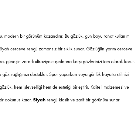
u, modern bir görünüm kazandırır. Bu gözlük, gün boyu rahat kullanım
r. Siyah çerçeve rengi, zamansız bir şıklık sunar. Gözlüğün yarım çerçeve
uma, güneşin zararlı ultraviyole ışınlarına karşı gözlerinizi tam olarak korur.
göz sağlığınızı destekler. Spor yaparken veya günlük hayatta stilinizi
özlük, hem işlevselliği hem de estetiği birleştirir. Kaliteli malzemesi ve
 bir dokunuş katar.
Siyah
rengi, klasik ve zarif bir görünüm sunar.