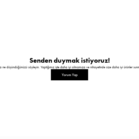
Senden duymak istiyoruz!
a ne düşündüğünüzü söyleyin. Yaptığımız işte daha iyi olmamıza ve nihayetinde size daha iyi ürünler sun
Yorum Yap