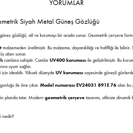
YORUMLAR
etrik Siyah Metal Güneş Gözlüğü
güneş gözlüğü, stil ve korumayı bir arada sunar. Geometrik çerçeve form
t
malzemeden üretilmiştir. Bu malzeme, dayanıklılığı ve hafifliği ile bilini
üş alanı sunar.
lı
camlara sahiptir. Camlar
UV400 koruması
ile geliştirilmiştir. Bu kor
arına uyum sağlar.
i için idealdir. Yüksek düzeyde
UV koruması
sayesinde güneşli günlerde 
gunluğu ile öne çıkar.
Model numarası EV24031 891E 76
olan bu g
 ön planda tutar. Modern
geometrik çerçeve
tasarımı, stilinize dinamik
 nedir?