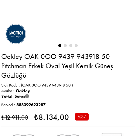
Oakley OAK 0OO 9439 943918 50
Pıtchman Erkek Oval Yeşil Kemik Güneş
Gözlüğü
Stok Kodu
(OAK 0OO 9439 943918 50 )
Marka
:
Oakley
Yetkili Satıcı
Barkod
:
888392623287
₺8.134,00
₺12.911,00
%
37
İndirim