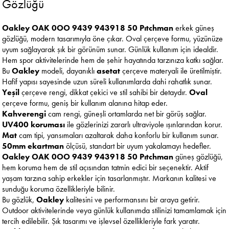
Gözlüğü
Oakley OAK 0OO 9439 943918 50 Pıtchman
erkek güneş
gözlüğü, modern tasarımıyla öne çıkar. Oval çerçeve formu, yüzünüze
uyum sağlayarak şık bir görünüm sunar. Günlük kullanım için idealdir.
Hem spor aktivitelerinde hem de şehir hayatında tarzınıza katkı sağlar.
Bu
Oakley
modeli, dayanıklı
asetat
çerçeve materyali ile üretilmiştir.
Hafif yapısı sayesinde uzun süreli kullanımlarda dahi rahatlık sunar.
Yeşil
çerçeve rengi, dikkat çekici ve stil sahibi bir detaydır.
Oval
çerçeve formu, geniş bir kullanım alanına hitap eder.
Kahverengi
cam rengi, güneşli ortamlarda net bir görüş sağlar.
UV400 koruması
ile gözlerinizi zararlı ultraviyole ışınlarından korur.
Mat
cam tipi, yansımaları azaltarak daha konforlu bir kullanım sunar.
50mm ekartman
ölçüsü, standart bir uyum yakalamayı hedefler.
Oakley OAK 0OO 9439 943918 50 Pıtchman
güneş gözlüğü,
hem koruma hem de stil açısından tatmin edici bir seçenektir. Aktif
yaşam tarzına sahip erkekler için tasarlanmıştır. Markanın kalitesi ve
sunduğu koruma özellikleriyle bilinir.
Bu gözlük,
Oakley
kalitesini ve performansını bir araya getirir.
Outdoor aktivitelerinde veya günlük kullanımda stilinizi tamamlamak için
tercih edilebilir. Şık tasarımı ve işlevsel özellikleriyle fark yaratır.