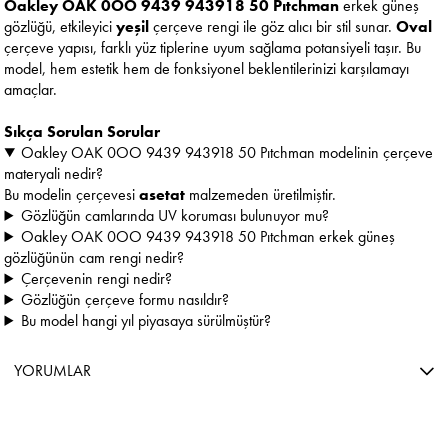
Oakley OAK 0OO 9439 943918 50 Pıtchman
erkek güneş
gözlüğü, etkileyici
yeşil
çerçeve rengi ile göz alıcı bir stil sunar.
Oval
çerçeve yapısı, farklı yüz tiplerine uyum sağlama potansiyeli taşır. Bu
model, hem estetik hem de fonksiyonel beklentilerinizi karşılamayı
amaçlar.
Sıkça Sorulan Sorular
Oakley OAK 0OO 9439 943918 50 Pıtchman modelinin çerçeve
materyali nedir?
Bu modelin çerçevesi
asetat
malzemeden üretilmiştir.
Gözlüğün camlarında UV koruması bulunuyor mu?
Oakley OAK 0OO 9439 943918 50 Pıtchman erkek güneş
gözlüğünün cam rengi nedir?
Çerçevenin rengi nedir?
Gözlüğün çerçeve formu nasıldır?
Bu model hangi yıl piyasaya sürülmüştür?
YORUMLAR