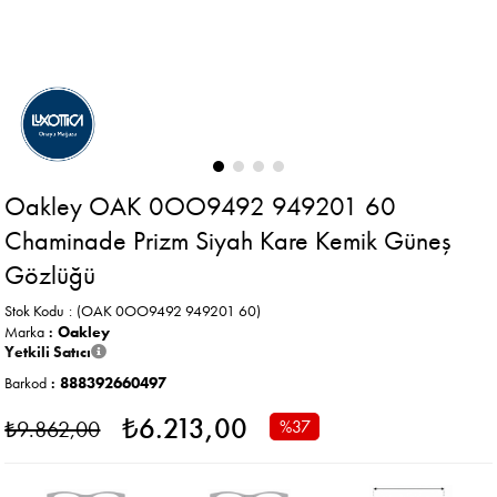
Oakley OAK 0OO9492 949201 60
Chaminade Prizm Siyah Kare Kemik Güneş
Gözlüğü
Stok Kodu
(OAK 0OO9492 949201 60)
Marka
:
Oakley
Yetkili Satıcı
Barkod
:
888392660497
₺6.213,00
₺9.862,00
%
37
İndirim