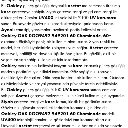
Bu
Oakley
güneş gözlüğü, dayanıklı
asetat
malzemeden üretilmiş
kare
çerçeveye sahiptir. Siyah çerçeve rengi ve gri cam rengi ile
dikkat çeker. Camlar
UV400
teknolojisi ile %100
UV koruması
sunar. Bu sayede gözlerinizi zararlı ultraviyole ışınlarından korur.
Aynalı
cam tipi, yansımaları azaltarak görüş kalitesini artırır.
Oakley OAK 0OO9492 949201 60 Chaminade
,
60+
ekartman ölçüsüyle geniş bir kullanım alanı sunar. Siyah renkli bu
model, her türlü kıyafetinizle kolayca uyum sağlar.
Asetat
çerçeve
materyali, hafifliği ve dayanıklılığı ile öne çıkar. Bu gözlük, aktif bir
yaşam tarzına sahip kullanıcılar için tasarlanmıştır.
Oakley
markasının kalitesini taşıyan bu
kare
tasarımlı güneş gözlüğü,
modern görünümüyle stilinizi tamamlar. Göz sağlığınızı koruyan
özellikleriyle öne çıkar. Gün boyu konforlu bir kullanım sunar. Outdoor
aktivitelerinizde ve sosyal yaşamınızda güvenle tercih edebilirsiniz.
Bu
Oakley
güneş gözlüğü, %100
UV koruması
sunan camlara
sahiptir.
Asetat
çerçeve malzemesi uzun süreli kullanım için uygundur.
Siyah
çerçeve rengi ve
kare
formu, klasik bir görünüm sunar.
Gözlerinizi güneşin zararlı etkilerinden korumak için idealdir.
Oakley OAK 0OO9492 949201 60 Chaminade
modeli,
UV400
teknolojili camları ile gözlerinizi tam koruma altına alır.
Dayanıklı
asetat
çerçevesi ve şık tasarımı ile her anınızda yanınızda