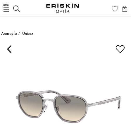
MENU
0
Anasayfa
Unisex