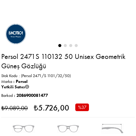
Persol 2471S 110132 50 Unisex Geometrik
Güneş Gözlüğü
Stok Kodu
(Persol 2471/S 1101/32/50)
Marka
:
Persol
Yetkili Satıcı
Barkod
:
2086900081477
₺5.726,00
₺9.089,00
%
37
İndirim