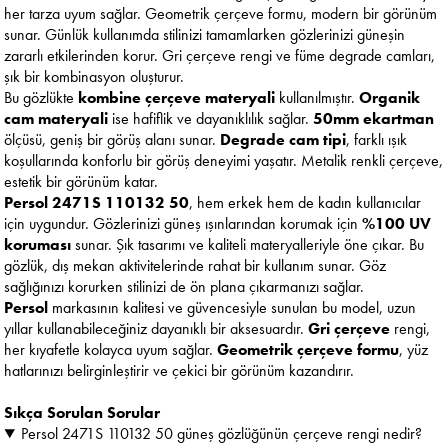
her tarza uyum sağlar. Geometrik çerçeve formu, modern bir görünüm
sunar. Günlük kullanımda stilinizi tamamlarken gözlerinizi güneşin
zararlı etkilerinden korur. Gri çerçeve rengi ve füme degrade camları,
şık bir kombinasyon oluşturur.
Bu gözlükte
kombine çerçeve materyali
kullanılmıştır.
Organik
cam materyali
ise hafiflik ve dayanıklılık sağlar.
50mm ekartman
ölçüsü, geniş bir görüş alanı sunar.
Degrade cam tipi
, farklı ışık
koşullarında konforlu bir görüş deneyimi yaşatır. Metalik renkli çerçeve,
estetik bir görünüm katar.
Persol 2471S 110132 50
, hem erkek hem de kadın kullanıcılar
için uygundur. Gözlerinizi güneş ışınlarından korumak için
%100 UV
koruması
sunar. Şık tasarımı ve kaliteli materyalleriyle öne çıkar. Bu
gözlük, dış mekan aktivitelerinde rahat bir kullanım sunar. Göz
sağlığınızı korurken stilinizi de ön plana çıkarmanızı sağlar.
Persol
markasının kalitesi ve güvencesiyle sunulan bu model, uzun
yıllar kullanabileceğiniz dayanıklı bir aksesuardır.
Gri çerçeve
rengi,
her kıyafetle kolayca uyum sağlar.
Geometrik çerçeve formu
, yüz
hatlarınızı belirginleştirir ve çekici bir görünüm kazandırır.
Sıkça Sorulan Sorular
Persol 2471S 110132 50 güneş gözlüğünün çerçeve rengi nedir?