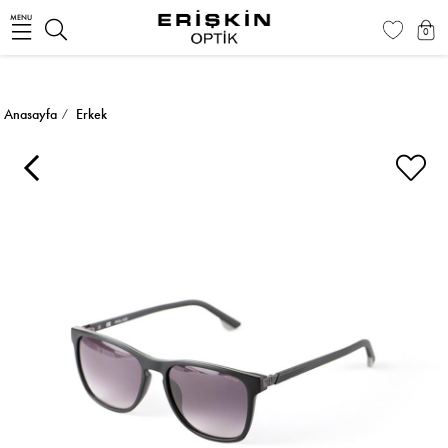
MENU
0
Anasayfa
Erkek