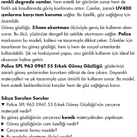
renkli degrade camlar
, hem estetik bir görünüm sunar hem de
farklı ışık koşullarında görüş konforunu artırır. Camlar, zararlı
UV400
ışınlarına karşı tam koruma
sağlar. Bu özellik, göz sağlığınız için
önemlidir.
Güneş gözlüğü,
55mm ekartman
ölçüsüyle geniş bir kullanım alanı
sunar. Bu ölçü, yüzünüze dengeli bir şekilde oturmasını sağlar.
Police
markasının bu modeli, kalitesi ve tasarımıyla dikkat çeker. Erkekler için
tasarlanan bu güneş gözlüğü, hem iş hem de sosyal ortamlarda
kullanılabilir. Şık ve fonksiyonel yapısı, onu günlük kullanım için ideal bir
aksesuar haline getirir.
Police SPL 963 096T 55 Erkek Güneş Gözlüğü
, gözlerinizi
zararlı güneş ışınlarından korurken stilinizi de öne çıkarır. Dayanıklı
materyalleri ve şık tasarımıyla uzun ömürlü bir kullanım sunar. Bu model,
hem estetik beklentilerinizi karşılar hem de göz sağlığınızı korur.
Sıkça Sorulan Sorular
Police SPL 963 096T 55 Erkek Güneş Gözlüğü'nün çerçeve
materyali nedir?
Bu güneş gözlüğünün çerçevesi
kemik
materyalinden yapılmıştır.
Güneş gözlüğünün cam özelliği nedir?
Çerçevenin formu nasıldır?
Bu modelin ekartman ölçüsü nedir?