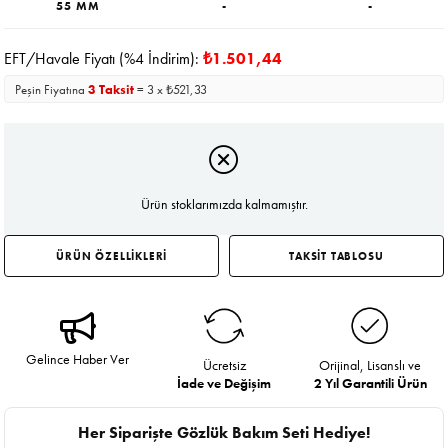
55 MM
-
-
EFT/Havale Fiyatı (%4 İndirim):
₺1.501,44
Peşin Fiyatına
3 Taksit
= 3 x ₺521,33
Ürün stoklarımızda kalmamıştır.
ÜRÜN ÖZELLİKLERİ
TAKSİT TABLOSU
Gelince Haber Ver
Ücretsiz
Orijinal, Lisanslı ve
İade ve Değişim
2 Yıl Garantili Ürün
Her Siparişte Gözlük Bakım Seti Hediye!