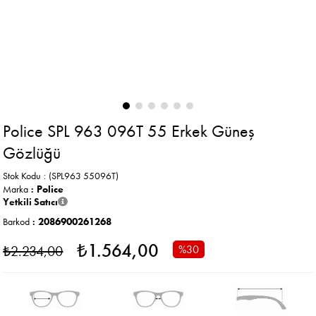
Police SPL 963 096T 55 Erkek Güneş
Gözlüğü
Stok Kodu
(SPL963 55096T)
Marka
:
Police
Yetkili Satıcı
Barkod
:
2086900261268
₺1.564,00
₺2.234,00
%
30
İndirim