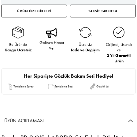
ÜRÜN ÖZELLİKLERİ
TAKSİT TABLOSU
Gelince Haber
Bu Üründe
Ücretsiz
Orijinal, Lisanslı
Ver
Kargo Ücretsiz
İade ve Değişim
ve
2 Yıl Garantili
Ürün
Her Siparişte Gözlük Bakım Seti Hediye!
Temizleme Spreyi
Temizleme Bezi
Gözlük İpi
ÜRÜN AÇIKLAMASI