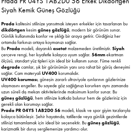
Prada PR 04YS 1AB2D0 56 Erkek Dikdörtgen
Siyah Kemik Güneş Gözlüğü
Prada
kalitesini stilinize yansıtmak isteyen erkekler için tasarlanan bu
dikdörtgen
kesim
güneş gözlüğü
, modern bir görünüm sunar.
Günlük kullanımda konfor ve şıklığı bir araya getirir. Girdiğiniz her
ortamda farkınızı ortaya koymanızı sağlar.
Bu
Prada
modeli, dayanıklı
asetat
malzemeden üretilmiştir.
Siyah
çerçeve rengi, her kıyafetle kolayca uyum sağlar.
56mm
ekartman
ölçüsü, standart yüz tipleri için ideal bir kullanım sunar. Füme renkli
degrade
camlar, şık bir görünümün yanı sıra rahat bir görüş deneyimi
sağlar. Cam materyali
UV400
korumalıdır.
UV400 koruması
, güneşin zararlı ultraviyole ışınlarının gözlerinize
ulaşmasını engeller. Bu sayede göz sağlığınızı korurken aynı zamanda
uzun süreli dış mekan aktivitelerinde maksimum konfor sunar. Bu
güneş gözlüğü
, hem stilinize katkıda bulunur hem de gözleriniz için
gerekli olan korumayı sağlar.
Prada PR 04YS 1AB2D0 56
modeli, klasik ve spor giyim tarzlarıyla
kolayca bütünleşir. Şehir hayatında, tatillerde veya günlük gezintilerde
stilinizi tamamlamak için ideal bir seçenektir. Bu
güneş gözlüğü
,
karizmatik bir duruş sergilemenize yardımcı olur.