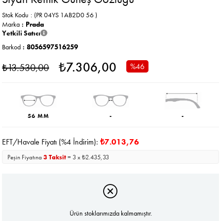
Stok Kodu
(PR 04YS 1AB2D0 56 )
Marka
:
Prada
Yetkili Satıcı
Barkod
:
8056597516259
₺7.306,00
₺13.530,00
%
46
İndirim
56 MM
-
-
EFT/Havale Fiyatı (%4 İndirim):
₺7.013,76
Peşin Fiyatına
3 Taksit
= 3 x ₺2.435,33
Ürün stoklarımızda kalmamıştır.