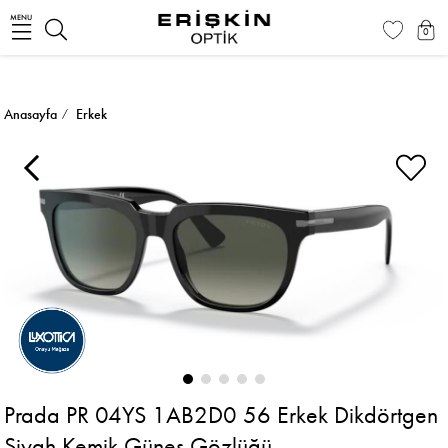
MENU
0
Anasayfa
Erkek
Prada PR 04YS 1AB2D0 56 Erkek Dikdörtgen
Siyah Kemik Güneş Gözlüğü