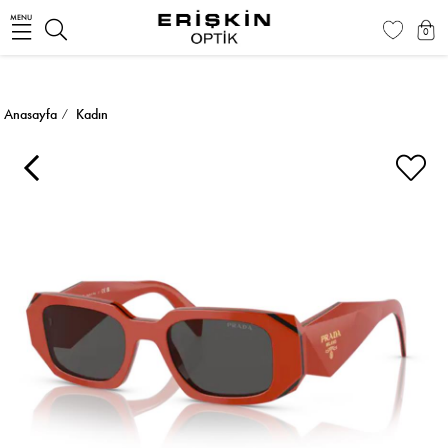
MENU
0
Anasayfa
Kadın