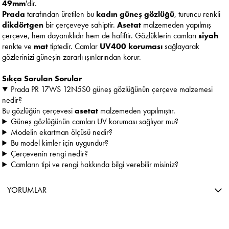
49mm
'dir.
Prada
tarafından üretilen bu
kadın güneş gözlüğü
, turuncu renkli
dikdörtgen
bir çerçeveye sahiptir.
Asetat
malzemeden yapılmış
çerçeve, hem dayanıklıdır hem de hafiftir. Gözlüklerin camları
siyah
renkte ve
mat
tiptedir. Camlar
UV400 koruması
sağlayarak
gözlerinizi güneşin zararlı ışınlarından korur.
Sıkça Sorulan Sorular
Prada PR 17WS 12N5S0 güneş gözlüğünün çerçeve malzemesi
nedir?
Bu gözlüğün çerçevesi
asetat
malzemeden yapılmıştır.
Güneş gözlüğünün camları UV koruması sağlıyor mu?
Modelin ekartman ölçüsü nedir?
Bu model kimler için uygundur?
Çerçevenin rengi nedir?
Camların tipi ve rengi hakkında bilgi verebilir misiniz?
YORUMLAR