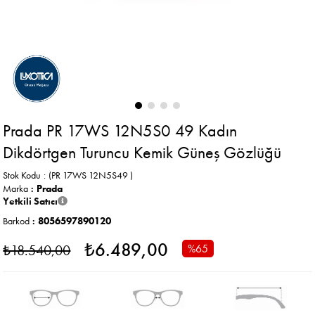
Prada PR 17WS 12N5S0 49 Kadın
Dikdörtgen Turuncu Kemik Güneş Gözlüğü
Stok Kodu
(PR 17WS 12N5S49 )
Marka
:
Prada
Yetkili Satıcı
Barkod
:
8056597890120
₺6.489,00
₺18.540,00
%
65
İndirim