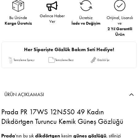
Gelince Haber
Bu Üründe
Ücretsiz
Orijinal, Lisanslı
Ver
Kargo Ücretsiz
İade ve Değişim
ve
2 Yıl Garantili
Ürün
Her Siparişte Gözlük Bakım Seti Hediye!
Temizleme Spreyi
Temizleme Bezi
Gözlük İpi
ÜRÜN AÇIKLAMASI
Prada PR 17WS 12N5S0 49 Kadın
Dikdörtgen Turuncu Kemik Güneş Gözlüğü
Prada
'nın bu şık
dikdörtgen
kesim
güneş gözlüğü
, stilinizi