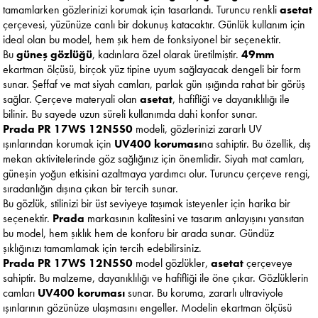
tamamlarken gözlerinizi korumak için tasarlandı. Turuncu renkli
asetat
çerçevesi, yüzünüze canlı bir dokunuş katacaktır. Günlük kullanım için
ideal olan bu model, hem şık hem de fonksiyonel bir seçenektir.
Bu
güneş gözlüğü
, kadınlara özel olarak üretilmiştir.
49mm
ekartman ölçüsü, birçok yüz tipine uyum sağlayacak dengeli bir form
sunar. Şeffaf ve mat siyah camları, parlak gün ışığında rahat bir görüş
sağlar. Çerçeve materyali olan
asetat
, hafifliği ve dayanıklılığı ile
bilinir. Bu sayede uzun süreli kullanımda dahi konfor sunar.
Prada PR 17WS 12N5S0
modeli, gözlerinizi zararlı UV
ışınlarından korumak için
UV400 koruması
na sahiptir. Bu özellik, dış
mekan aktivitelerinde göz sağlığınız için önemlidir. Siyah mat camları,
güneşin yoğun etkisini azaltmaya yardımcı olur. Turuncu çerçeve rengi,
sıradanlığın dışına çıkan bir tercih sunar.
Bu gözlük, stilinizi bir üst seviyeye taşımak isteyenler için harika bir
seçenektir.
Prada
markasının kalitesini ve tasarım anlayışını yansıtan
bu model, hem şıklık hem de konforu bir arada sunar. Gündüz
şıklığınızı tamamlamak için tercih edebilirsiniz.
Prada PR 17WS 12N5S0
model gözlükler,
asetat
çerçeveye
sahiptir. Bu malzeme, dayanıklılığı ve hafifliği ile öne çıkar. Gözlüklerin
camları
UV400 koruması
sunar. Bu koruma, zararlı ultraviyole
ışınlarının gözünüze ulaşmasını engeller. Modelin ekartman ölçüsü