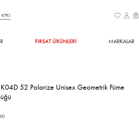
0
R
FIRSAT ÜRÜNLERİ
MARKALAR
K04D 52 Polarize Unisex Geometrik Füme
lüğü
52)