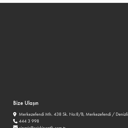
Bize Ulaşın
Merkezefendi Mh. 438 Sk. No:8/B, Merkezefendi / Denizli
444 3 998
siparis@eriskinoptik.com.tr