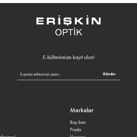
E-bültenimize kayıt olun!
Gönder
Markalar
Ray-ban
Prada
özleşmesi
Versace