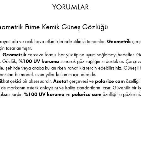
YORUMLAR
eometrik Füme Kemik Güneş Gözlüğü
yatında ve açık hava etkinliklerinde stilinizi tamamlar.
Geometrik
çerç
in tasarlanmıştır.
r.
Geometrik
çerçeve formu, her yüz tipine uyum sağlamayı hedefler. Göz
ar. Gözlük,
%100 UV koruma
sunarak göz sağlığınızı destekler. Çerçe
şehirde veya araba kullanırken rahatlıkla tercih edebilirsiniz. Güneşli h
ansıtan bu model, uzun yıllar kullanım için idealdir.
kkat çekici bir aksesuardır.
Asetat
çerçevesi ve
polarize cam
özelliği 
de markanın estetik anlayışını ve kalite standartlarını taşır. Güvenilir bir
r aksesuardır.
%100 UV koruma
ve
polarize cam
özelliği ile gözlerini
?