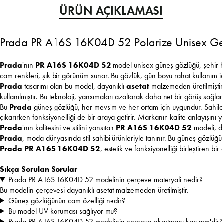
ÜRÜN AÇIKLAMASI
Prada PR A16S 16K04D 52 Polarize Unisex G
Prada
'nın
PR A16S 16K04D 52
model unisex güneş gözlüğü, şehir ha
cam renkleri, şık bir görünüm sunar. Bu gözlük, gün boyu rahat kullanım iç
Prada
tasarımı olan bu model, dayanıklı
asetat
malzemeden üretilmişti
kullanılmıştır. Bu teknoloji, yansımaları azaltarak daha net bir görüş sağl
Bu
Prada
güneş gözlüğü, her mevsim ve her ortam için uygundur. Sahilde, 
çıkarırken fonksiyonelliği de bir araya getirir. Markanın kalite anlayışını y
Prada
'nın kalitesini ve stilini yansıtan
PR A16S 16K04D 52
modeli, di
Prada
, moda dünyasında stil sahibi ürünleriyle tanınır. Bu güneş gözlüğü 
Prada PR A16S 16K04D 52
, estetik ve fonksiyonelliği birleştiren bi
Sıkça Sorulan Sorular
Prada PR A16S 16K04D 52 modelinin çerçeve materyali nedir?
Bu modelin çerçevesi dayanıklı asetat malzemeden üretilmiştir.
Güneş gözlüğünün cam özelliği nedir?
Bu model UV koruması sağlıyor mu?
Prada PR A16S 16K04D 52 modelinin çerçeve ekartmanı kaç mm'dir