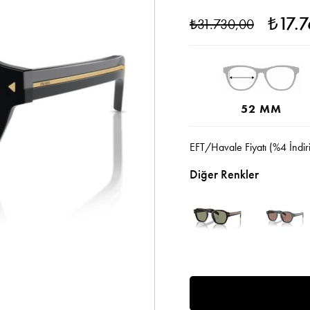
₺17.
₺31.730,00
52 MM
EFT/Havale Fiyatı (%4 İndir
Diğer Renkler