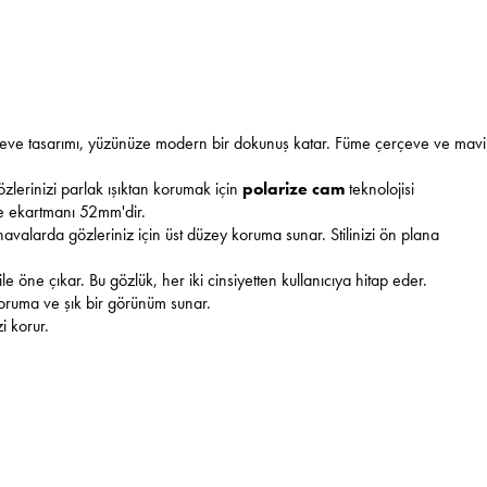
eve tasarımı, yüzünüze modern bir dokunuş katar. Füme çerçeve ve mavi
lerinizi parlak ışıktan korumak için
polarize cam
teknolojisi
ve ekartmanı 52mm'dir.
avalarda gözleriniz için üst düzey koruma sunar. Stilinizi ön plana
ile öne çıkar. Bu gözlük, her iki cinsiyetten kullanıcıya hitap eder.
 koruma ve şık bir görünüm sunar.
zi korur.