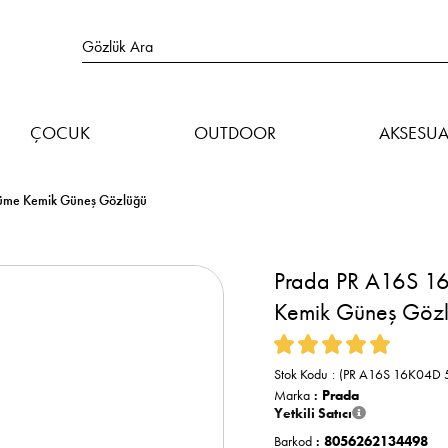
ÇOCUK
OUTDOOR
AKSESUA
Füme Kemik Güneş Gözlüğü
Prada PR A16S 16
Kemik Güneş Göz
Stok Kodu
(PR A16S 16K04D 
Marka
:
Prada
Yetkili Satıcı
Barkod
:
8056262134498