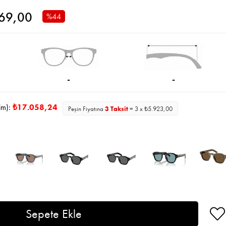
769,00
%
44
İndirim
-
-
im):
₺17.058,24
Peşin Fiyatına
3 Taksit
= 3 x ₺5.923,00