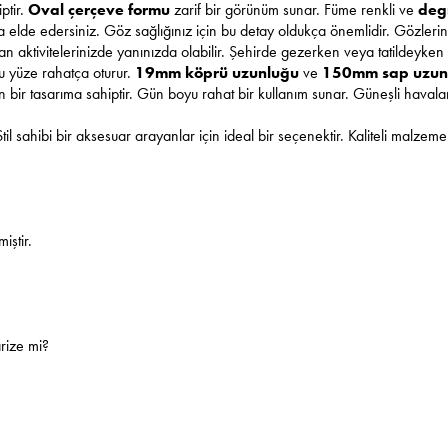
ptir.
Oval çerçeve formu
zarif bir görünüm sunar. Füme renkli ve
deg
ma elde edersiniz. Göz sağlığınız için bu detay oldukça önemlidir. Gözlerin
n aktivitelerinizde yanınızda olabilir. Şehirde gezerken veya tatildeyken
u yüze rahatça oturur.
19mm köprü uzunluğu
ve
150mm sap uzun
utan bir tasarıma sahiptir. Gün boyu rahat bir kullanım sunar. Güneşli hava
Stil sahibi bir aksesuar arayanlar için ideal bir seçenektir. Kaliteli malzeme
iştir.
rize mi?