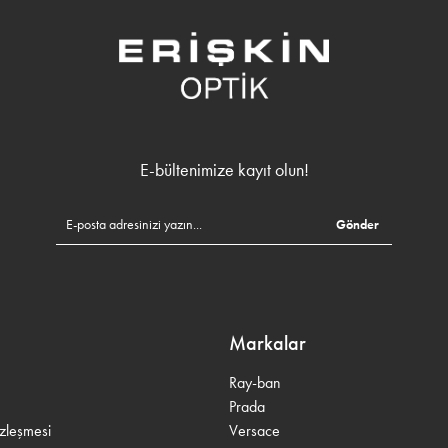
E-bültenimize kayıt olun!
Gönder
Markalar
Ray-ban
Prada
özleşmesi
Versace