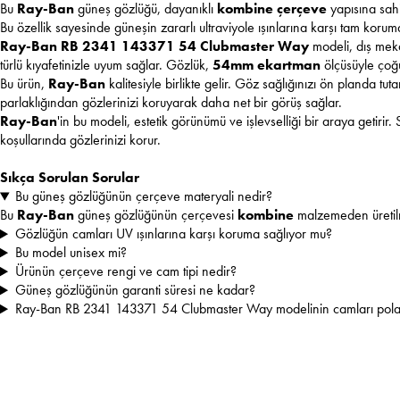
Bu
Ray-Ban
güneş gözlüğü, dayanıklı
kombine çerçeve
yapısına sahi
Bu özellik sayesinde güneşin zararlı ultraviyole ışınlarına karşı tam koru
Ray-Ban RB 2341 143371 54 Clubmaster Way
modeli, dış meka
türlü kıyafetinizle uyum sağlar. Gözlük,
54mm ekartman
ölçüsüyle çoğ
Bu ürün,
Ray-Ban
kalitesiyle birlikte gelir. Göz sağlığınızı ön planda t
parlaklığından gözlerinizi koruyarak daha net bir görüş sağlar.
Ray-Ban
'in bu modeli, estetik görünümü ve işlevselliği bir araya getirir. 
koşullarında gözlerinizi korur.
Sıkça Sorulan Sorular
Bu güneş gözlüğünün çerçeve materyali nedir?
Bu
Ray-Ban
güneş gözlüğünün çerçevesi
kombine
malzemeden üretilm
Gözlüğün camları UV ışınlarına karşı koruma sağlıyor mu?
Bu model unisex mi?
Ürünün çerçeve rengi ve cam tipi nedir?
Güneş gözlüğünün garanti süresi ne kadar?
Ray-Ban RB 2341 143371 54 Clubmaster Way modelinin camları pola