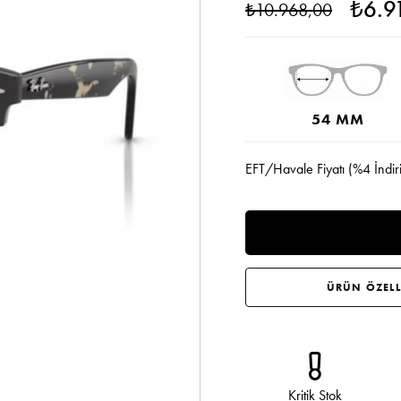
₺6.9
₺10.968,00
54 MM
EFT/Havale Fiyatı (%4 İndir
ÜRÜN ÖZELL
Kritik Stok