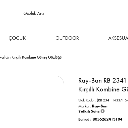
ÇOCUK
OUTDOOR
AKSESUA
l Gri Kırçıllı Kombine Güneş Gözlüğü
Ray-Ban RB 2341 
Kırçıllı Kombine 
Stok Kodu
(RB 2341 143371 54
Marka
:
Ray-Ban
Yetkili Satıcı
Barkod
:
8056262413104