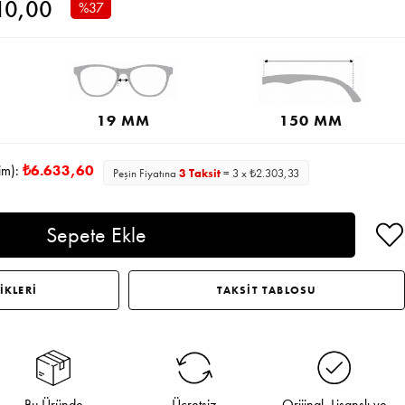
10,00
%
37
İndirim
19 MM
150 MM
im):
₺6.633,60
Peşin Fiyatına
3 Taksit
= 3 x ₺2.303,33
İKLERİ
TAKSİT TABLOSU
Bu Üründe
Ücretsiz
Orijinal, Lisanslı ve