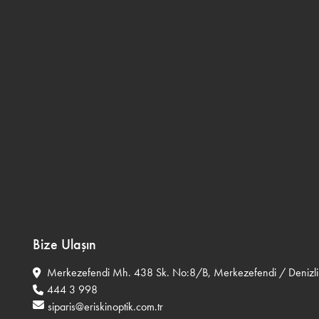
Bize Ulaşın
Merkezefendi Mh. 438 Sk. No:8/B, Merkezefendi / Denizli
444 3 998
siparis@eriskinoptik.com.tr