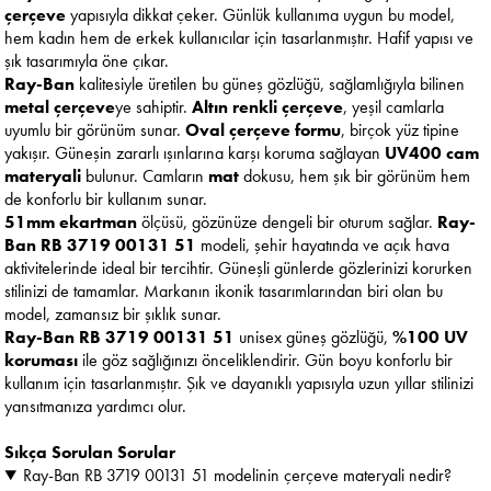
çerçeve
yapısıyla dikkat çeker. Günlük kullanıma uygun bu model,
hem kadın hem de erkek kullanıcılar için tasarlanmıştır. Hafif yapısı ve
şık tasarımıyla öne çıkar.
Ray-Ban
kalitesiyle üretilen bu güneş gözlüğü, sağlamlığıyla bilinen
metal çerçeve
ye sahiptir.
Altın renkli çerçeve
, yeşil camlarla
uyumlu bir görünüm sunar.
Oval çerçeve formu
, birçok yüz tipine
yakışır. Güneşin zararlı ışınlarına karşı koruma sağlayan
UV400 cam
materyali
bulunur. Camların
mat
dokusu, hem şık bir görünüm hem
de konforlu bir kullanım sunar.
51mm ekartman
ölçüsü, gözünüze dengeli bir oturum sağlar.
Ray-
Ban RB 3719 00131 51
modeli, şehir hayatında ve açık hava
aktivitelerinde ideal bir tercihtir. Güneşli günlerde gözlerinizi korurken
stilinizi de tamamlar. Markanın ikonik tasarımlarından biri olan bu
model, zamansız bir şıklık sunar.
Ray-Ban RB 3719 00131 51
unisex güneş gözlüğü,
%100 UV
koruması
ile göz sağlığınızı önceliklendirir. Gün boyu konforlu bir
kullanım için tasarlanmıştır. Şık ve dayanıklı yapısıyla uzun yıllar stilinizi
yansıtmanıza yardımcı olur.
Sıkça Sorulan Sorular
Ray-Ban RB 3719 00131 51 modelinin çerçeve materyali nedir?