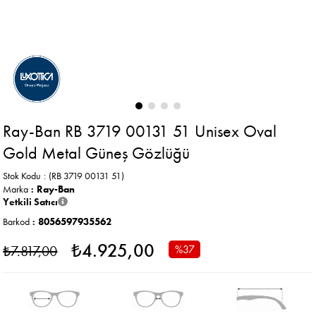
Ray-Ban RB 3719 00131 51 Unisex Oval
Gold Metal Güneş Gözlüğü
Stok Kodu
(RB 3719 00131 51)
Marka
:
Ray-Ban
Yetkili Satıcı
Barkod
:
8056597935562
₺4.925,00
₺7.817,00
%
37
İndirim