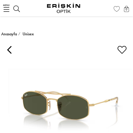
MENU
0
Anasayfa
Unisex