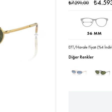
₺4.59
₺7.291,00
56 MM
EFT/Havale Fiyatı (%4 İndir
Diğer Renkler