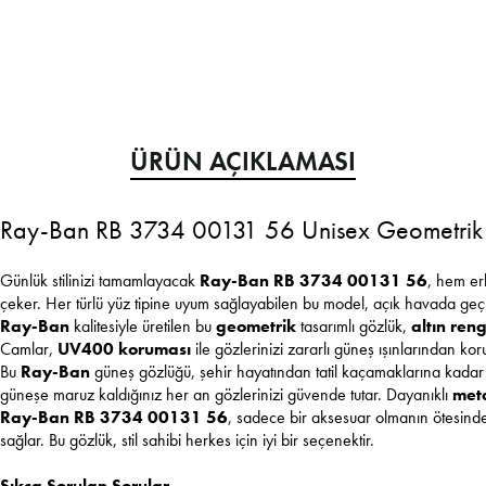
ÜRÜN AÇIKLAMASI
Ray-Ban RB 3734 00131 56 Unisex Geometrik
Günlük stilinizi tamamlayacak
Ray-Ban RB 3734 00131 56
, hem er
çeker. Her türlü yüz tipine uyum sağlayabilen bu model, açık havada geçir
Ray-Ban
kalitesiyle üretilen bu
geometrik
tasarımlı gözlük,
altın reng
Camlar,
UV400 koruması
ile gözlerinizi zararlı güneş ışınlarından kor
Bu
Ray-Ban
güneş gözlüğü, şehir hayatından tatil kaçamaklarına kada
güneşe maruz kaldığınız her an gözlerinizi güvende tutar. Dayanıklı
met
Ray-Ban RB 3734 00131 56
, sadece bir aksesuar olmanın ötesinde,
sağlar. Bu gözlük, stil sahibi herkes için iyi bir seçenektir.
Sıkça Sorulan Sorular