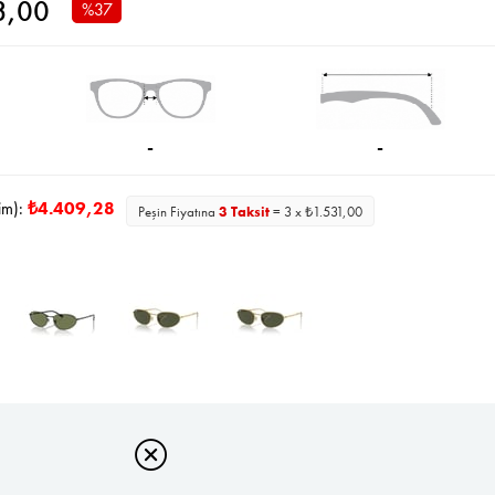
3,00
%
37
İndirim
-
-
im):
₺4.409,28
Peşin Fiyatına
3 Taksit
= 3 x ₺1.531,00