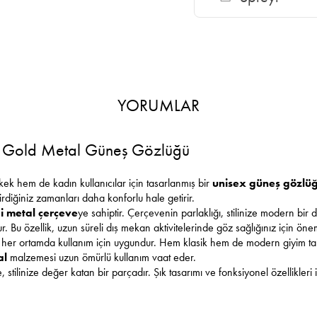
YORUMLAR
 Gold Metal Güneş Gözlüğü
kek hem de kadın kullanıcılar için tasarlanmış bir
unisex güneş gözlü
diğiniz zamanları daha konforlu hale getirir.
i
metal çerçeve
ye sahiptir. Çerçevenin parlaklığı, stilinize modern bir
ur. Bu özellik, uzun süreli dış mekan aktivitelerinde göz sağlığınız için ön
r her ortamda kullanım için uygundur. Hem klasik hem de modern giyim t
al
malzemesi uzun ömürlü kullanım vaat eder.
 stilinize değer katan bir parçadır. Şık tasarımı ve fonksiyonel özellikler