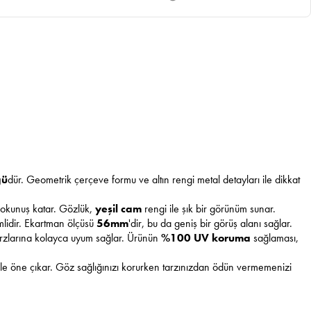
ğü
dür. Geometrik çerçeve formu ve altın rengi metal detayları ile dikkat
 dokunuş katar. Gözlük,
yeşil cam
rengi ile şık bir görünüm sunar.
emlidir. Ekartman ölçüsü
56mm
'dir, bu da geniş bir görüş alanı sağlar.
arzlarına kolayca uyum sağlar. Ürünün
%100 UV koruma
sağlaması,
i ile öne çıkar. Göz sağlığınızı korurken tarzınızdan ödün vermemenizi