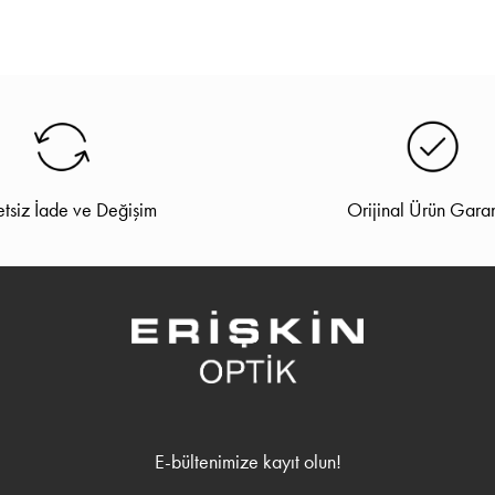
tsiz İade ve Değişim
Orijinal Ürün Garan
E-bültenimize kayıt olun!