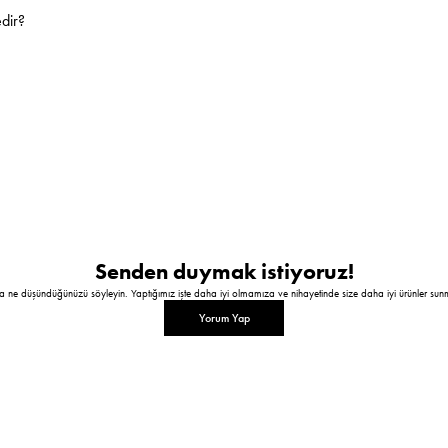
dir?
Senden duymak istiyoruz!
a ne düşündüğünüzü söyleyin. Yaptığımız işte daha iyi olmamıza ve nihayetinde size daha iyi ürünler sun
Yorum Yap