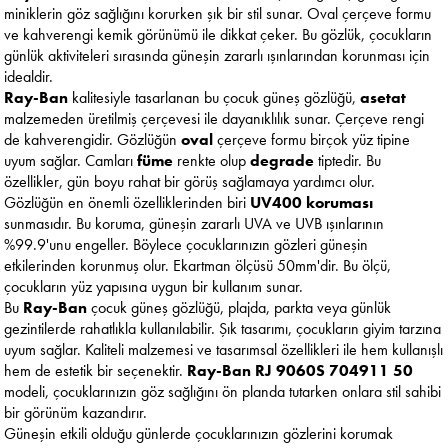
miniklerin göz sağlığını korurken şık bir stil sunar. Oval çerçeve formu
ve kahverengi kemik görünümü ile dikkat çeker. Bu gözlük, çocukların
günlük aktiviteleri sırasında güneşin zararlı ışınlarından korunması için
idealdir.
Ray-Ban
kalitesiyle tasarlanan bu çocuk güneş gözlüğü,
asetat
malzemeden üretilmiş çerçevesi ile dayanıklılık sunar. Çerçeve rengi
de kahverengidir. Gözlüğün
oval
çerçeve formu birçok yüz tipine
uyum sağlar. Camları
füme
renkte olup
degrade
tiptedir. Bu
özellikler, gün boyu rahat bir görüş sağlamaya yardımcı olur.
Gözlüğün en önemli özelliklerinden biri
UV400 koruması
sunmasıdır. Bu koruma, güneşin zararlı UVA ve UVB ışınlarının
%99.9'unu engeller. Böylece çocuklarınızın gözleri güneşin
etkilerinden korunmuş olur. Ekartman ölçüsü 50mm'dir. Bu ölçü,
çocukların yüz yapısına uygun bir kullanım sunar.
Bu
Ray-Ban
çocuk güneş gözlüğü, plajda, parkta veya günlük
gezintilerde rahatlıkla kullanılabilir. Şık tasarımı, çocukların giyim tarzına
uyum sağlar. Kaliteli malzemesi ve tasarımsal özellikleri ile hem kullanışlı
hem de estetik bir seçenektir.
Ray-Ban RJ 9060S 704911 50
modeli, çocuklarınızın göz sağlığını ön planda tutarken onlara stil sahibi
bir görünüm kazandırır.
Güneşin etkili olduğu günlerde çocuklarınızın gözlerini korumak