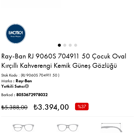
Ray-Ban RJ 9060S 704911 50 Çocuk Oval
Kırçıllı Kahverengi Kemik Güneş Gözlüğü
Stok Kodu
(RJ 9060S 704911 50 )
Marka
:
Ray-Ban
Yetkili Satıcı
Barkod
:
8053672978032
₺3.394,00
₺5.388,00
%
37
İndirim