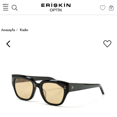
MENU
0
Anasayfa
Kadın