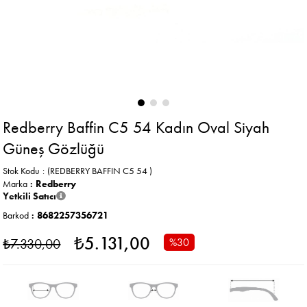
Redberry Baffin C5 54 Kadın Oval Siyah
Güneş Gözlüğü
Stok Kodu
(REDBERRY BAFFIN C5 54 )
Marka
:
Redberry
Yetkili Satıcı
Barkod
:
8682257356721
₺5.131,00
₺7.330,00
%
30
İndirim