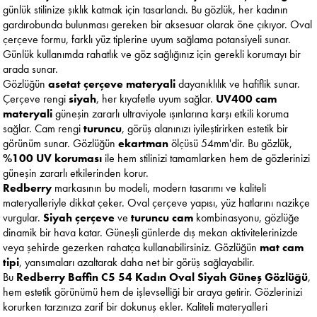
günlük stilinize şıklık katmak için tasarlandı. Bu gözlük, her kadının
gardırobunda bulunması gereken bir aksesuar olarak öne çıkıyor. Oval
çerçeve formu, farklı yüz tiplerine uyum sağlama potansiyeli sunar.
Günlük kullanımda rahatlık ve göz sağlığınız için gerekli korumayı bir
arada sunar.
Gözlüğün
asetat çerçeve materyali
dayanıklılık ve hafiflik sunar.
Çerçeve rengi
siyah
, her kıyafetle uyum sağlar.
UV400 cam
materyali
güneşin zararlı ultraviyole ışınlarına karşı etkili koruma
sağlar. Cam rengi
turuncu
, görüş alanınızı iyileştirirken estetik bir
görünüm sunar. Gözlüğün
ekartman
ölçüsü 54mm'dir. Bu gözlük,
%100 UV koruması
ile hem stilinizi tamamlarken hem de gözlerinizi
güneşin zararlı etkilerinden korur.
Redberry
markasının bu modeli, modern tasarımı ve kaliteli
materyalleriyle dikkat çeker. Oval çerçeve yapısı, yüz hatlarını nazikçe
vurgular.
Siyah çerçeve
ve
turuncu cam
kombinasyonu, gözlüğe
dinamik bir hava katar. Güneşli günlerde dış mekan aktivitelerinizde
veya şehirde gezerken rahatça kullanabilirsiniz. Gözlüğün
mat cam
tipi
, yansımaları azaltarak daha net bir görüş sağlayabilir.
Bu
Redberry Baffin C5 54 Kadın Oval Siyah Güneş Gözlüğü
,
hem estetik görünümü hem de işlevselliği bir araya getirir. Gözlerinizi
korurken tarzınıza zarif bir dokunuş ekler. Kaliteli materyalleri