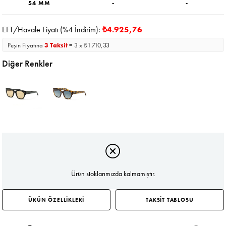
54 MM
-
-
EFT/Havale Fiyatı (%4 İndirim):
₺4.925,76
Peşin Fiyatına
3 Taksit
= 3 x ₺1.710,33
Diğer Renkler
Ürün stoklarımızda kalmamıştır.
ÜRÜN ÖZELLİKLERİ
TAKSİT TABLOSU