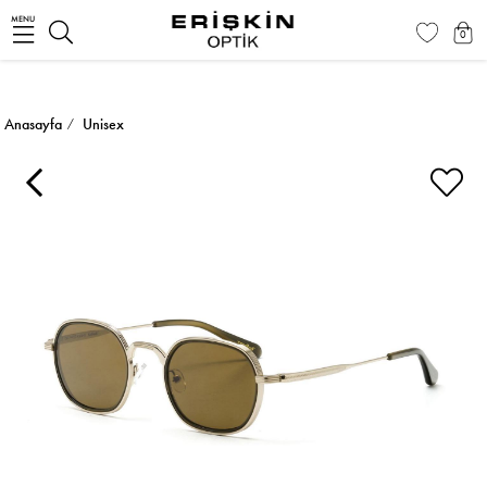
MENU
0
Anasayfa
Unisex