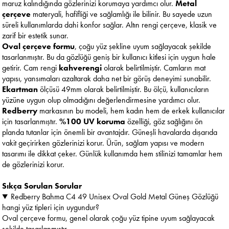
maruz kalındığında gözlerinizi korumaya yardımcı olur.
Metal
çerçeve
materyali, hafifliği ve sağlamlığı ile bilinir. Bu sayede uzun
süreli kullanımlarda dahi konfor sağlar. Altın rengi çerçeve, klasik ve
zarif bir estetik sunar.
Oval çerçeve formu
, çoğu yüz şekline uyum sağlayacak şekilde
tasarlanmıştır. Bu da gözlüğü geniş bir kullanıcı kitlesi için uygun hale
getirir. Cam rengi
kahverengi
olarak belirtilmiştir. Camların mat
yapısı, yansımaları azaltarak daha net bir görüş deneyimi sunabilir.
Ekartman
ölçüsü 49mm olarak belirtilmiştir. Bu ölçü, kullanıcıların
yüzüne uygun olup olmadığını değerlendirmesine yardımcı olur.
Redberry
markasının bu modeli, hem kadın hem de erkek kullanıcılar
için tasarlanmıştır.
%100 UV koruma
özelliği, göz sağlığını ön
planda tutanlar için önemli bir avantajdır. Güneşli havalarda dışarıda
vakit geçirirken gözlerinizi korur. Ürün, sağlam yapısı ve modern
tasarımı ile dikkat çeker. Günlük kullanımda hem stilinizi tamamlar hem
de gözlerinizi korur.
Sıkça Sorulan Sorular
Redberry Bahma C4 49 Unisex Oval Gold Metal Güneş Gözlüğü
hangi yüz tipleri için uygundur?
Oval çerçeve formu, genel olarak çoğu yüz tipine uyum sağlayacak
şekilde tasarlanmıştır.