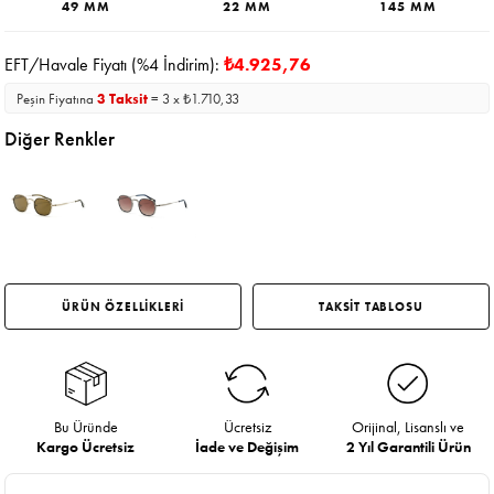
49 MM
22 MM
145 MM
EFT/Havale Fiyatı (%4 İndirim):
₺4.925,76
Peşin Fiyatına
3 Taksit
= 3 x ₺1.710,33
Diğer Renkler
ÜRÜN ÖZELLİKLERİ
TAKSİT TABLOSU
Bu Üründe
Ücretsiz
Orijinal, Lisanslı ve
Kargo Ücretsiz
İade ve Değişim
2 Yıl Garantili Ürün