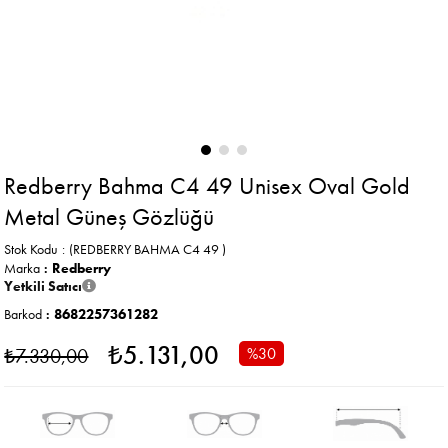
Redberry Bahma C4 49 Unisex Oval Gold
Metal Güneş Gözlüğü
Stok Kodu
(REDBERRY BAHMA C4 49 )
Marka
:
Redberry
Yetkili Satıcı
Barkod
:
8682257361282
₺5.131,00
₺7.330,00
%
30
İndirim