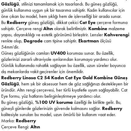
Gözlüğü
, stilinizi tamamlamak için tasarlandı. Bu güneş gözlüğü,
günlük kullanıma uygun şık bir tasarıma sahiptir. Kadın kullanıcılar için
öne çıkan bu model, hem şıklığı hem de işlevselliği bir arada sunar.
Bu
Redberry
güneş gözlüğü, dikkat çekici
Cat Eye
çerçeve formuna
sahiptir. Çerçeve rengi
Altın
olarak belirtilmiştir.
Kombine
malzeme
yapısı, dayanıklılığı ve estetik görünümü birleştirir. Lensler
Kahverengi
renkte olup,
Degrade
cam tipine sahiptir.
Ekartman
ölçüsü
54mm'dir.
Güneş gözlüğünün camları
UV400
koruması sunar. Bu özellik,
gözlerinizi zararlı ultraviyole ışınlarından korumaya yardımcı olur.
Günlük kullanımda rahatlık sağlayan bu özellik, uzun süreler boyunca
dış mekanlarda vakit geçirenler için önemlidir.
Redberry Linosa C2 54 Kadın Cat Eye Gold Kombine Güneş
Gözlüğü
, hem şık bir aksesuar hem de göz sağlığınızı destekleyen bir
üründür. Altın rengi çerçevesi, her türlü kıyafetle uyum sağlayabilir. Cat
Eye formu, yüz hatlarını belirginleştirmeye yardımcı olur.
Bu güneş gözlüğü,
%100 UV koruma
özelliği ile birlikte gelir. Bu,
güneşli günlerde gözlerinizin güvende kalmasını sağlar.
Redberry
kalitesiyle sunulan bu model, uzun ömürlü bir kullanım vaat eder.
Marka:
Redberry
Çerçeve Rengi:
Altın