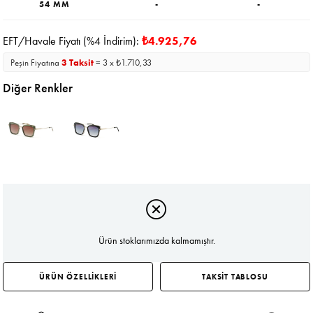
54 MM
-
-
EFT/Havale Fiyatı (%4 İndirim):
₺4.925,76
Peşin Fiyatına
3 Taksit
= 3 x ₺1.710,33
Diğer Renkler
Ürün stoklarımızda kalmamıştır.
ÜRÜN ÖZELLİKLERİ
TAKSİT TABLOSU