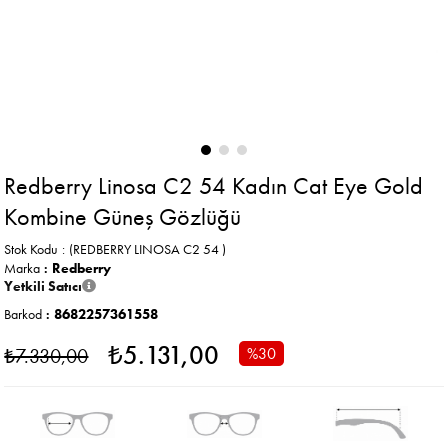
Redberry Linosa C2 54 Kadın Cat Eye Gold
Kombine Güneş Gözlüğü
Stok Kodu
(REDBERRY LINOSA C2 54 )
Marka
:
Redberry
Yetkili Satıcı
Barkod
:
8682257361558
₺5.131,00
₺7.330,00
%
30
İndirim