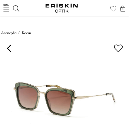
MENU
0
Anasayfa
Kadın