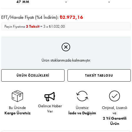
47 MM
-
-
EFT/Havale Fiyatı (%4 İndirim):
₺2.972,16
Peşin Fiyatına
3 Taksit
= 3 x ₺1.032,00
Ürün stoklarımızda kalmamıştır.
ÜRÜN ÖZELLİKLERİ
TAKSİT TABLOSU
Gelince Haber
Bu Üründe
Ücretsiz
Orijinal, Lisanslı
Ver
Kargo Ücretsiz
İade ve Değişim
ve
2 Yıl Garantili
Ürün