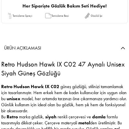
Her Siparişte Gözlük Bakım Seti Hediye!
Temizleme Spreyi
Temizleme Bezi
Gözlük İpi
ÜRÜN AÇIKLAMASI
Retro Hudson Hawk IX C02 47 Aynalı Unisex
Siyah Güneş Gözlüğü
Retro Hudson Hawk IX C02
güneş gözlüğü, stilinizi tamamlamak
için tasarlanmıştır. Hem erkek hem de kadın kullanıcılar için uygun olan
bu
unisex
model, her ortamda tarzınızı öne çıkarmanıza yardımcı olur.
Günlük kullanım için ideal olan bu gözlük, hem şık hem de fonksiyonel
bir aksesuardır.
Bu
Retro
marka gözlük,
siyah
renkli çerçevesi ve
damla
formlu
tasarımıyla dikkat çeker. Çerçeve materyali
metal
den üretilmiştir. Bu
sayede dayanıklılık ve hafiflik bir arada sunulur. Gözlük camları
gri