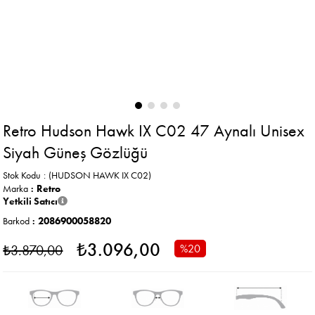
Retro Hudson Hawk IX C02 47 Aynalı Unisex
Siyah Güneş Gözlüğü
Stok Kodu
(HUDSON HAWK IX C02)
Marka
:
Retro
Yetkili Satıcı
Barkod
:
2086900058820
₺3.096,00
₺3.870,00
%
20
İndirim