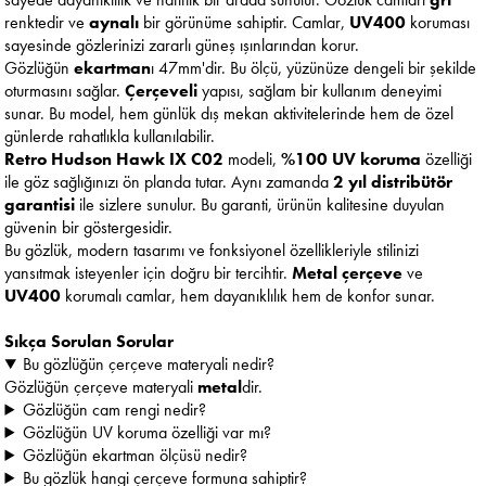
renktedir ve
aynalı
bir görünüme sahiptir. Camlar,
UV400
koruması
sayesinde gözlerinizi zararlı güneş ışınlarından korur.
Gözlüğün
ekartman
ı 47mm'dir. Bu ölçü, yüzünüze dengeli bir şekilde
oturmasını sağlar.
Çerçeveli
yapısı, sağlam bir kullanım deneyimi
sunar. Bu model, hem günlük dış mekan aktivitelerinde hem de özel
günlerde rahatlıkla kullanılabilir.
Retro Hudson Hawk IX C02
modeli,
%100 UV koruma
özelliği
ile göz sağlığınızı ön planda tutar. Aynı zamanda
2 yıl distribütör
garantisi
ile sizlere sunulur. Bu garanti, ürünün kalitesine duyulan
güvenin bir göstergesidir.
Bu gözlük, modern tasarımı ve fonksiyonel özellikleriyle stilinizi
yansıtmak isteyenler için doğru bir tercihtir.
Metal çerçeve
ve
UV400
korumalı camlar, hem dayanıklılık hem de konfor sunar.
Sıkça Sorulan Sorular
Bu gözlüğün çerçeve materyali nedir?
Gözlüğün çerçeve materyali
metal
dir.
Gözlüğün cam rengi nedir?
Gözlüğün UV koruma özelliği var mı?
Gözlüğün ekartman ölçüsü nedir?
Bu gözlük hangi çerçeve formuna sahiptir?