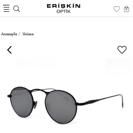
MENU
0
Anasayfa
Unisex